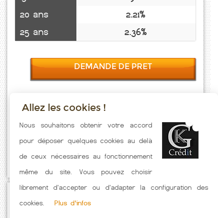
20 ans
2.21%
25 ans
2.36%
DEMANDE DE PRET
Allez les cookies !
Taux emprunt actualisés (Altenbach) toutes les semaines. Taux
Nous souhaitons obtenir votre accord
Immobilier pratiqués par nos partenaires bancaires. Meilleur Taux
pour déposer quelques cookies au delà
hors assurance. Taux crédit immobilier indicatif fonction des
de ceux nécessaires au fonctionnement
caractéristiques de l'emprunteur.
même du site. Vous pouvez choisir
librement d'accepter ou d'adapter la configuration des
Passez à l'action
cookies.
Plus d'infos