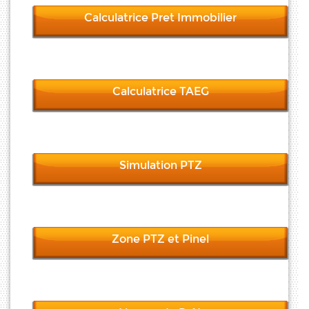
Calculatrice Pret Immobilier
Calculatrice TAEG
Simulation PTZ
Zone PTZ et Pinel