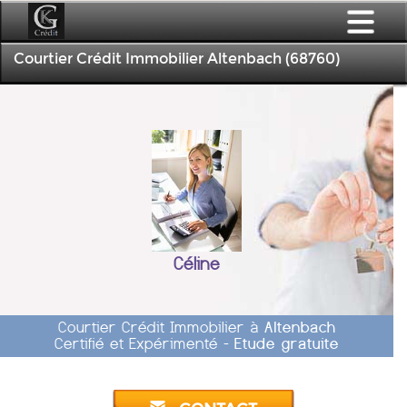
Courtier Crédit Immobilier Altenbach (68760)
Céline
Courtier Crédit Immobilier à
Altenbach
Certifié et Expérimenté -
Etude gratuite