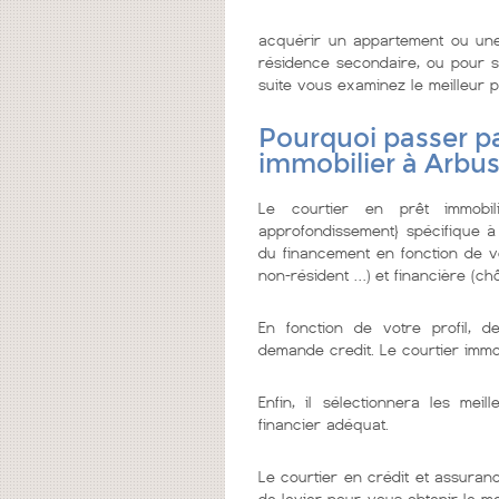
acquérir un appartement ou une
résidence secondaire, ou pour se
suite vous examinez le meilleur pr
Pourquoi passer pa
immobilier à Arbu
Le courtier en prêt immobi
approfondissement} spécifique à
du financement en fonction de vo
non-résident …) et financière (chô
En fonction de votre profil, d
demande credit. Le courtier imm
Enfin, il sélectionnera les me
financier adéquat.
Le courtier en crédit et assuranc
de levier pour vous obtenir le m