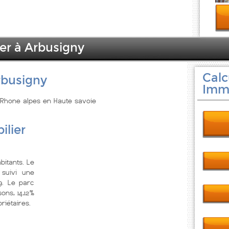
ier à Arbusigny
Calc
rbusigny
Immo
n Rhone alpes en Haute savoie
ilier
itants. Le
suivi une
9. Le parc
ns, 14,12%
riétaires.