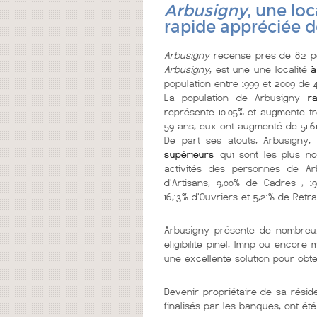
Arbusigny
, une loc
rapide appréciée d
Arbusigny
recense près de 82 pe
Arbusigny
, est une une localité
à
population entre 1999 et 2009 de 4
La population de Arbusigny
raj
représente 10.05% et augmente tr
59 ans, eux ont augmenté de 51.61
De part ses atouts, Arbusigny,
supérieurs
qui sont les plus nom
activités des personnes de Arb
d'Artisans, 9,00% de Cadres , 19
16,13% d'Ouvriers et 5,21% de Retra
Arbusigny présente de nombre
éligibilité pinel, lmnp ou encore
une excellente solution pour obt
Devenir propriétaire de sa résid
finalisés par les banques, ont été