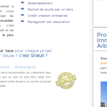
Desendettement
obilier à
Rachat de soulte par un tiers
et vous
Crédit création entreprise
rojet de
mmobilier
Renégocier son assurance
é
, c'est
eil et de
Pr
 la plus
Imm
Arb
eur taux
pour chaque projet
c'est Gratuit
!
r l'étude ?
Vou
Inv
»
avoie
Arbusigny
par
immo