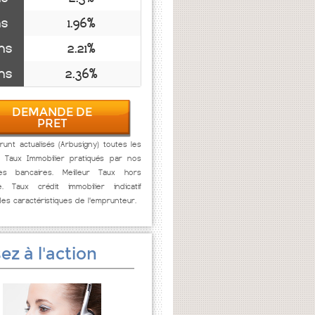
ns
1.96%
ns
2.21%
ns
2.36%
DEMANDE DE
PRET
unt actualisés (Arbusigny) toutes les
. Taux Immobilier pratiqués par nos
res bancaires. Meilleur Taux hors
e. Taux crédit immobilier indicatif
des caractéristiques de l'emprunteur.
ez à l'action