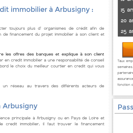
dit immobilier à Arbusigny :
15 a
20 a
ter toujours plus d' organismes de crédit afin de
25 a
n de financement du projet immobilier à son client et
e les offres des banques et explique à son client
er en credit immobilier a une responsabilité de conseil
Taux empr
abord le choix du meilleur courtier en credit qui vous
semaines
partenai
assuranc
fonction 
e un réseau au travers des différents acteurs de
à Arbusigny
Pass
dence principale à Arbusigny ou en Pays de Loire et
 credit immobilier, il faut trouver le financement