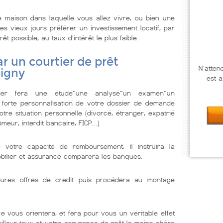
 maison dans laquelle vous allez vivre, ou bien une
s vieux jours préférer un investissement locatif, par
êt possible, au taux d’intérêt le plus faible.
r un courtier de prêt
N'atten
signy
est à
lier fera une étude~une analyse~un examen~un
 forte personnalisation de votre dossier de demande
tre situation personnelle (divorcé, étranger, expatrié
meur, interdit bancaire, FICP…).
e votre capacité de remboursement, il instruira la
obilier et assurance comparera les banques.
illeures offres de credit puis procédera au montage
e vous orientera, et fera pour vous un véritable effet
eilleur taux et votre assurance de prêt la moins chère