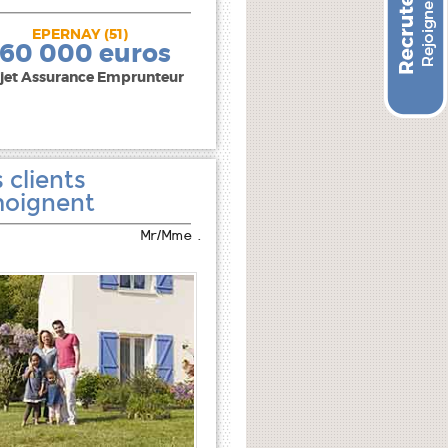
EPERNAY (51)
240 000 euros
160 000 euros
jet Assurance Emprunteur
 clients
oignent
Mr/Mme .