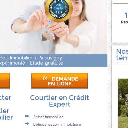
150 000 euros
Pro
Nos
tém
rédit Immobilier à
Arbusigny
 Expérimenté -
Etude gratuite
DEMANDE
EN LIGNE
cter
Courtier en Crédit
Expert
ier
lier
Achat immobilier
Defiscalisation immobiliere