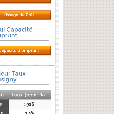
Lissage de Prêt
ul Capacité
mprunt
Capacité d'emprunt
leur Taux
signy
ée
Taux (nom. %)
s
1.92%
ns
2.3%