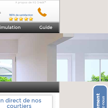
A propos de KG Crédit™
imulation
Guide
n direct de nos
courtiers