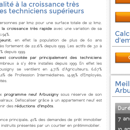
alité à la croissance très
es techniciens supérieurs
rsonnes par km2 pour une surface totale de 12 km2.
 la croissance très rapide
avec une variation de sa
Calc
1.94%.
d'e
eunit
, en effet la population de plus de 60 ans
ès fortement de 22.16% depuis 1999. Les actifs de 30 à
% depuis 1999.
est convoitée par principalement des techniciens
breux à s'y être installés depuis 1999. En effet les
usigny se ventilent en 4,71% d'Agriculteurs, 6,67%
,11% de Profession Intermédiaires, 14,95% d'Employés,
ités.
Meil
Arbu
ux
programme neuf Arbusigny
sous réserve de son
 malraux. Défiscaliser grâce à un appartement neuf est
enir des
réductions d'impôts
.
Dur
7 an
ence principale, 40% des demandes de prêt immobilier
 instruits présentés par un courtier en prêtimmobilier.
10 a