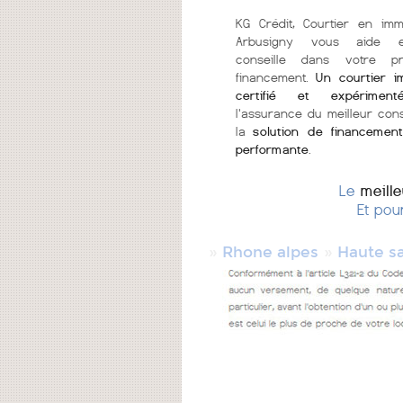
KG Crédit, Courtier en imm
Arbusigny vous aide 
conseille dans votre p
financement.
Un courtier i
certifié et expériment
l'assurance du meilleur cons
la
solution de financement
performante
.
Le
meill
Et pou
»
»
Rhone alpes
Haute s