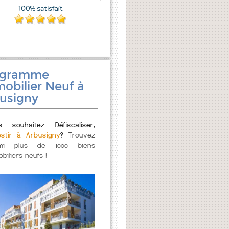
ogramme
obilier Neuf à
usigny
s souhaitez Défiscaliser,
estir à Arbusigny
?
Trouvez
mi plus de 1000 biens
biliers neufs !