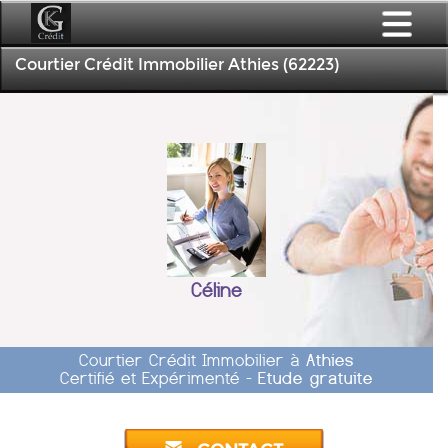
Courtier Crédit Immobilier Athies (62223)
Céline
Courtier Crédit Immobilier à
Athies
Certifié et Expérimenté -
Etude gratuite