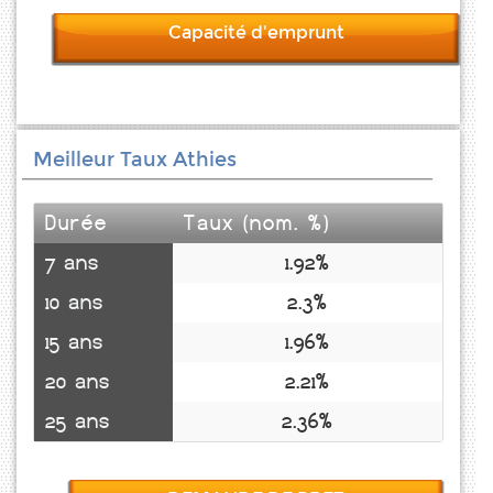
Capacité d'emprunt
Meilleur Taux Athies
Durée
Taux (nom. %)
7 ans
1.92%
10 ans
2.3%
15 ans
1.96%
20 ans
2.21%
25 ans
2.36%