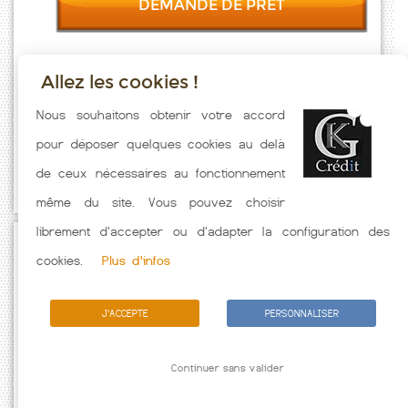
DEMANDE DE PRET
Allez les cookies !
Taux emprunt actualisés (Athies) toutes les semaines. Taux Immobilier
Nous souhaitons obtenir votre accord
pratiqués par nos partenaires bancaires. Meilleur Taux hors
pour déposer quelques cookies au delà
assurance. Taux crédit immobilier indicatif fonction des
de ceux nécessaires au fonctionnement
caractéristiques de l'emprunteur.
même du site. Vous pouvez choisir
librement d'accepter ou d'adapter la configuration des
Passez à l'action
cookies.
Plus d'infos
J'ACCEPTE
PERSONNALISER
Continuer sans valider