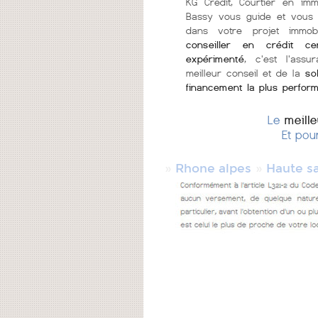
KG Crédit, Courtier en imm
Bassy vous guide et vous 
dans votre projet immob
conseiller en crédit cer
expérimenté
, c'est l'assu
meilleur conseil et de la
so
financement la plus perfor
Le
meill
Et pou
»
»
Rhone alpes
Haute s