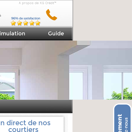
A propos de KG Crédit™
imulation
Guide
n direct de nos
courtiers