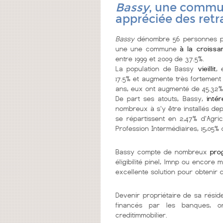
Bassy
, une commun
appréciée des retr
Bassy
dénombre 56 personnes pa
une une commune
à la croissa
entre 1999 et 2009 de 37.5%.
La population de Bassy
vieillit
, 
17.5% et augmente très fortement 
ans, eux ont augmenté de 45.32% 
De part ses atouts, Bassy,
inté
nombreux à s'y être installés dep
se répartissent en 2,47% d'Agric
Profession Intermédiaires, 15,05% 
Bassy compte de nombreux
pro
éligibilité pinel, lmnp ou encor
excellente solution pour obtenir
Devenir propriétaire de sa résid
financés par les banques, 
creditimmobilier.