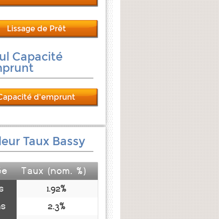
Lissage de Prêt
ul Capacité
mprunt
Capacité d'emprunt
leur Taux Bassy
ée
Taux (nom. %)
s
1.92%
ns
2.3%