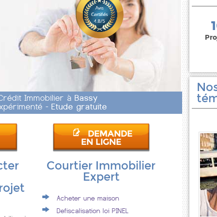
150 000 euros
Pro
Nos
tém
 Crédit Immobilier à
Bassy
 Expérimenté -
Etude gratuite
DEMANDE
EN LIGNE
cter
Courtier Immobilier
Expert
rojet
Acheter une maison
Defiscalisation loi PINEL