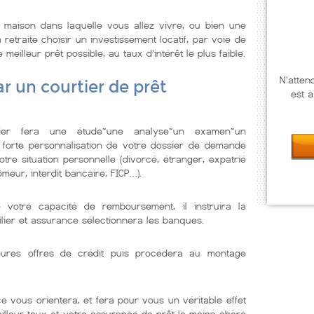
maison dans laquelle vous allez vivre, ou bien une
retraite choisir un investissement locatif, par voie de
illeur prêt possible, au taux d’intérêt le plus faible.
N'atten
r un courtier de prêt
est à
lier fera une étude~une analyse~un examen~un
 forte personnalisation de votre dossier de demande
tre situation personnelle (divorcé, étranger, expatrié
meur, interdit bancaire, FICP…).
e votre capacité de remboursement, il instruira la
lier et assurance sélectionnera les banques.
illeures offres de crédit puis procédera au montage
e vous orientera, et fera pour vous un véritable effet
eilleur taux et votre assurance de prêt la moins chère