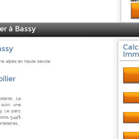
er à Bassy
Calc
assy
Immo
one alpes en Haute savoie
ilier
itants. Le
suivi une
9. Le parc
ons, 5,44%
riétaires.