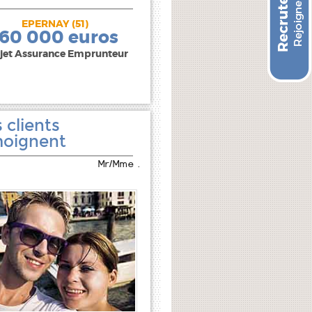
EPERNAY (51)
240 000 euros
160 000 euros
jet Assurance Emprunteur
 clients
oignent
Mr/Mme .