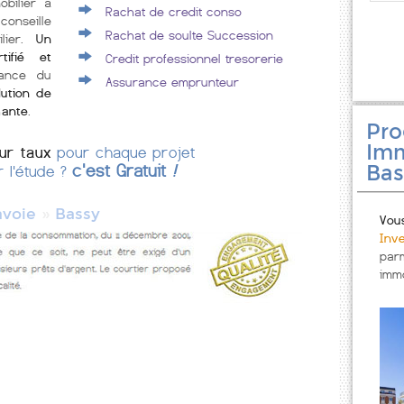
obilier à
Rachat de credit conso
conseille
Rachat de soulte Succession
ilier.
Un
tifié et
Credit professionnel tresorerie
rance du
Assurance emprunteur
lution de
mante
.
Pr
Imm
eur taux
pour chaque projet
Bas
c'est Gratuit
!
r l'étude ?
»
avoie
Bassy
Vou
Inv
par
immo