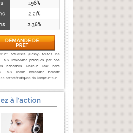
ns
1.96%
ns
2.21%
ns
2.36%
DEMANDE DE
PRET
runt actualisés (Bassy) toutes les
. Taux Immobilier pratiqués par nos
res bancaires. Meilleur Taux hors
e. Taux crédit immobilier indicatif
des caractéristiques de l'emprunteur.
ez à l'action