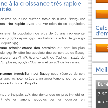
e à la croissance très rapide
aités
r km2 pour une surface totale de 8 km2.
Bassy
, est
nce très rapide
avec une variation de sa population
Calc
d'e
en effet la population de plus de 60 ans représente
de 63.77% depuis 1999. Les habitants actifs de 30 à 59
depuis 1999.
resse principalement des retraités
qui sont les plus
uis 1999. En effet les activités des personnes de Bassy
ulteurs, 2,47% d'Artisans, 9,20% de Cadres , 11,24% de
d'Employés, 15,05% d'Ouvriers et 20,20% de Retraités.
Meil
gramme immobilier neuf Bassy
sous réserve de son
e malraux. Acheter grâce à un appartement neuf est une
 des
réductions d'impôts
.
Dur
7 an
ence principale, 40% des demandes de pret immobilier
ont été en amont négociés par un courtier en
10 a