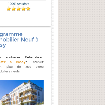
ogramme
obilier Neuf à
sy
s souhaitez Défiscaliser,
estir à Bassy
?
Trouvez
mi plus de 1000 biens
biliers neufs !