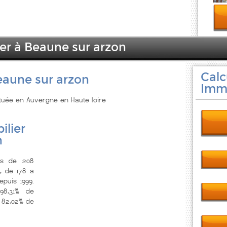
ier à Beaune sur arzon
Calc
eaune sur arzon
Immo
ituée en Auvergne en Haute loire
ilier
n
us de 208
, de 178 a
epuis 1999.
8,31% de
 82,02% de