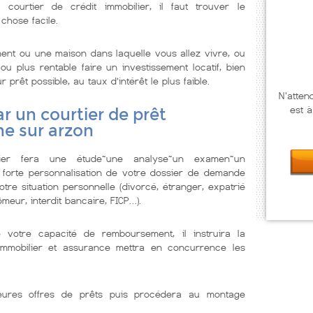
ourtier de crédit immobilier, il faut trouver le
 chose facile.
ent ou une maison dans laquelle vous allez vivre, ou
u plus rentable faire un investissement locatif, bien
prêt possible, au taux d’intérêt le plus faible.
N'atten
est à
r un courtier de prêt
ne sur arzon
lier fera une étude~une analyse~un examen~un
 forte personnalisation de votre dossier de demande
tre situation personnelle (divorcé, étranger, expatrié
meur, interdit bancaire, FICP…).
e votre capacité de remboursement, il instruira la
immobilier et assurance mettra en concurrence les
illeures offres de prêts puis procédera au montage