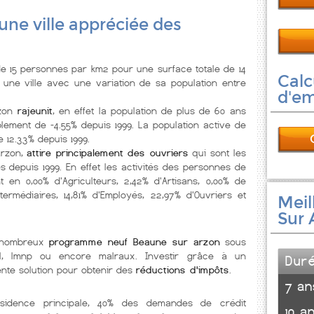
 une ville appréciée des
 15 personnes par km2 pour une surface totale de 14
Calc
 une ville
avec une variation de sa population entre
d'e
zon
rajeunit
, en effet la population de plus de 60 ans
blement de -4.55% depuis 1999. La population active de
 12.33% depuis 1999.
arzon,
attire principalement des ouvriers
qui sont les
s depuis 1999. En effet les activités des personnes de
 en 0,00% d'Agriculteurs, 2,42% d'Artisans, 0,00% de
ermédiaires, 14,81% d'Employés, 22,97% d'Ouvriers et
Meil
Sur 
e nombreux
programme neuf Beaune sur arzon
sous
nel, lmnp ou encore malraux. Investir grâce à un
Dur
nte solution pour obtenir des
réductions d'impôts
.
7 an
ésidence principale, 40% des demandes de crédit
10 a