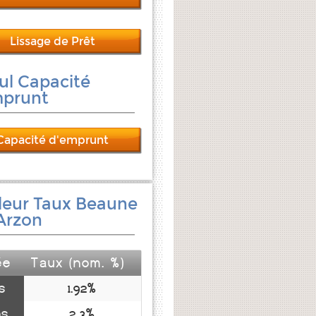
Lissage de Prêt
ul Capacité
mprunt
Capacité d'emprunt
leur Taux Beaune
Arzon
ée
Taux (nom. %)
s
1.92%
ns
2.3%