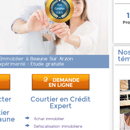
150 000 euros
Pro
Nos
tém
 Immobilier à
Beaune Sur Arzon
 Expérimenté -
Etude gratuite
DEMANDE
EN LIGNE
cter
Courtier en Crédit
Expert
ier
eaune
Achat immobilier
Defiscalisation immobiliere