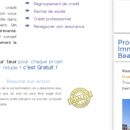
Regroupement de credit
 crédit
Rachat de soulte
rzon vous
Crédit professionnel
lle dans
ment.
Un
Renégocier son assurance
érimenté
,
r conseil
Pr
cement la
Imm
Bea
eur taux
pour chaque projet
c'est Gratuit
!
r l'étude ?
Vou
Inv
»
e
Beaune sur arzon
Tro
bien