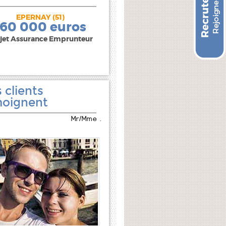
EPERNAY (51)
240 000 euros
160 000 euros
jet Assurance Emprunteur
 clients
oignent
Mr/Mme .