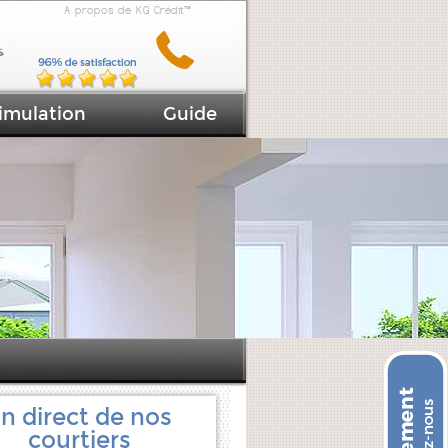
A propos de KG Crédit™
imulation
Guide
n direct de nos
courtiers