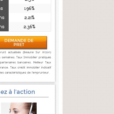
ns
1.96%
ns
2.21%
ns
2.36%
DEMANDE DE
PRET
runt actualisés (Beaune Sur Arzon)
s semaines. Taux Immobilier pratiqués
artenaires bancaires. Meilleur Taux
rance. Taux crédit immobilier indicatif
des caractéristiques de l'emprunteur.
ez à l'action