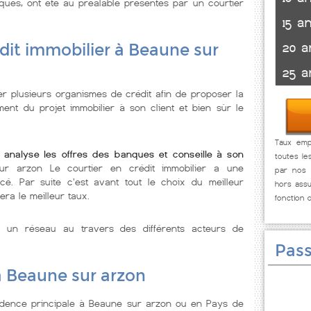
ques, ont été au préalable présentés par un courtier
15 a
20 a
dit immobilier à Beaune sur
25 a
er plusieurs organismes de crédit afin de proposer la
ent du projet immobilier à son client et bien sùr le
Taux emp
 analyse les offres des banques et conseille à son
toutes le
ur arzon Le courtier en crédit immobilier a une
par nos p
rcé. Par suite c'est avant tout le choix du meilleur
hors assu
era le meilleur taux.
fonction 
e un réseau au travers des différents acteurs de
Pass
à Beaune sur arzon
idence principale à Beaune sur arzon ou en Pays de