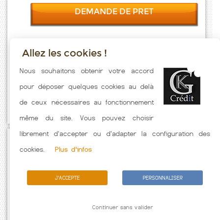
DEMANDE DE PRET
Allez les cookies !
Taux emprunt actualisés (Begnecourt) toutes les semaines. Taux
Nous souhaitons obtenir votre accord
Immobilier pratiqués par nos partenaires bancaires. Meilleur Taux
pour déposer quelques cookies au delà
hors assurance. Taux crédit immobilier indicatif fonction des
de ceux nécessaires au fonctionnement
caractéristiques de l'emprunteur.
même du site. Vous pouvez choisir
librement d'accepter ou d'adapter la configuration des
Passez à l'action
cookies.
Plus d'infos
J'ACCEPTE
PERSONNALISER
Continuer sans valider