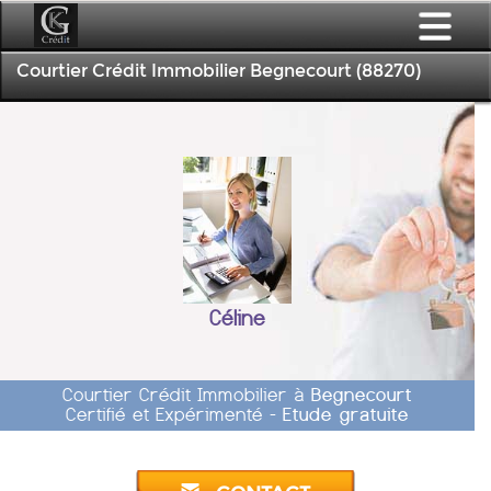
Courtier Crédit Immobilier Begnecourt (88270)
Céline
Courtier Crédit Immobilier à
Begnecourt
Certifié et Expérimenté -
Etude gratuite