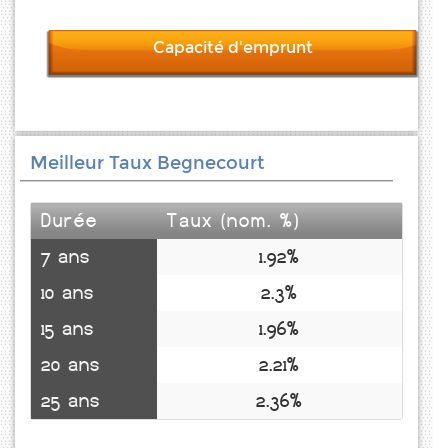
Capacité d'emprunt
Meilleur Taux Begnecourt
Durée
Taux (nom. %)
7 ans
1.92%
10 ans
2.3%
15 ans
1.96%
20 ans
2.21%
25 ans
2.36%