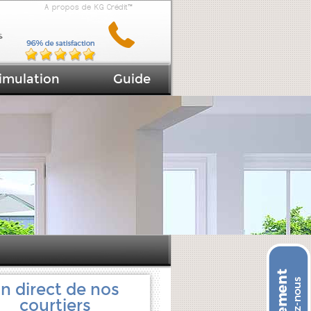
A propos de KG Crédit™
imulation
Guide
n direct de nos
courtiers