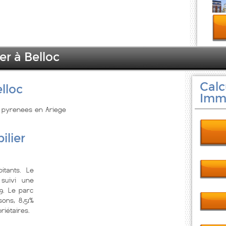
er à Belloc
Calc
lloc
Immo
di pyrenees en Ariege
ilier
itants. Le
suivi une
9. Le parc
ons, 8,51%
riétaires.