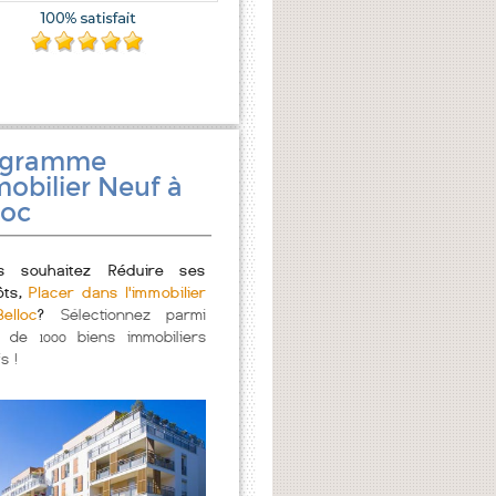
ogramme
obilier Neuf à
loc
s souhaitez Réduire ses
ôts,
Placer dans l'immobilier
elloc
?
Sélectionnez parmi
s de 1000 biens immobiliers
s !