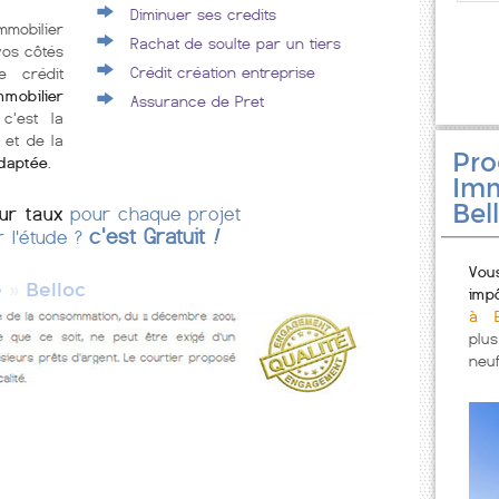
Diminuer ses credits
mmobilier
Rachat de soulte par un tiers
vos côtés
Crédit création entreprise
e crédit
mobilier
Assurance de Pret
 c'est la
 et de la
Pr
adaptée
.
Imm
Bel
eur taux
pour chaque projet
c'est Gratuit
!
r l'étude ?
Vou
»
e
Belloc
imp
à B
plu
neuf