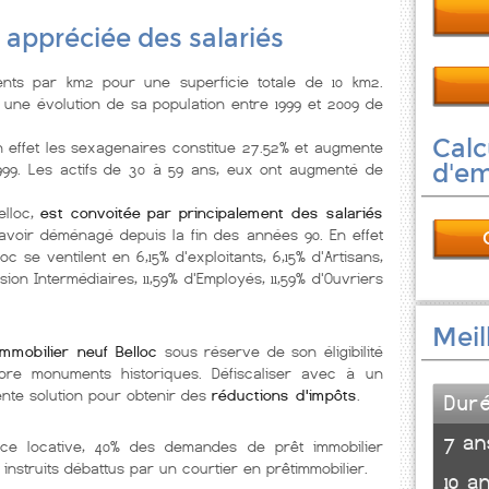
é appréciée des salariés
nts par km2 pour une superficie totale de 10 km2.
une évolution de sa population entre 1999 et 2009 de
Calc
n effet les sexagenaires constitue 27.52% et augmente
d'e
999. Les actifs de 30 à 59 ans, eux ont augmenté de
elloc,
est convoitée par principalement des salariés
avoir déménagé depuis la fin des années 90. En effet
c se ventilent en 6,15% d'exploitants, 6,15% d'Artisans,
sion Intermédiaires, 11,59% d'Employés, 11,59% d'Ouvriers
Meil
immobilier neuf Belloc
sous réserve de son éligibilité
ore monuments historiques. Défiscaliser avec à un
nte solution pour obtenir des
réductions d'impôts
.
Dur
7 an
nce locative, 40% des demandes de prêt immobilier
 instruits débattus par un courtier en prêtimmobilier.
10 a