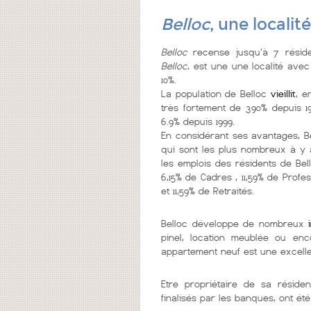
Belloc
, une localit
Belloc
recense jusqu'à 7 réside
Belloc
, est une une localité
avec 
10%.
La population de Belloc
vieillit
, e
très fortement de 390% depuis 1
6.9% depuis 1999.
En considérant ses avantages, B
qui sont les plus nombreux à y 
les emplois des résidents de Bello
6,15% de Cadres , 11,59% de Profes
et 11,59% de Retraités.
Belloc développe de nombreux
pinel, location meublée ou enc
appartement neuf est une excelle
Etre propriétaire de sa réside
finalisés par les banques, ont été