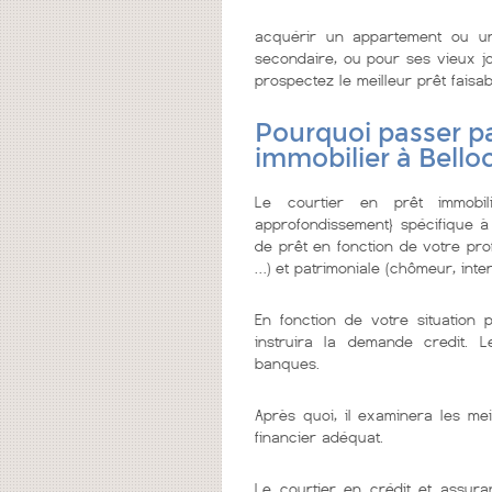
acquérir un appartement ou u
secondaire, ou pour ses vieux jo
prospectez le meilleur prêt faisabl
Pourquoi passer pa
immobilier à Bello
Le courtier en prêt immobi
approfondissement} spécifique à
de prêt en fonction de votre prof
…) et patrimoniale (chômeur, inter
En fonction de votre situation 
instruira la demande credit. 
banques.
Après quoi, il examinera les mei
financier adéquat.
Le courtier en crédit et assura