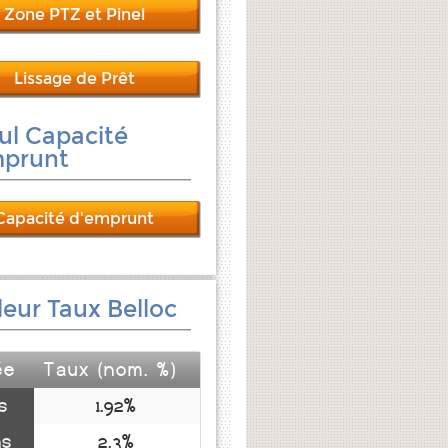
Zone PTZ et Pinel
Lissage de Prêt
ul Capacité
mprunt
Capacité d'emprunt
leur Taux Belloc
ée
Taux (nom. %)
s
1.92%
ns
2.3%