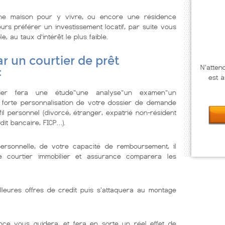
ne maison pour y vivre, ou encore une résidence
urs préférer un investissement locatif, par suite vous
e, au taux d’intérêt le plus faible.
r un courtier de prêt
N'atten
c
est à
lier fera une étude~une analyse~un examen~un
 forte personnalisation de votre dossier de demande
il personnel (divorcé, étranger, expatrié non-résident
dit bancaire, FICP…).
personnelle, de votre capacité de remboursement, il
Le courtier immobilier et assurance comparera les
lleures offres de credit puis s'attaquera au montage
nce vous guidera, et fera en sorte un réel effet de