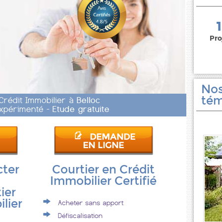
150 000 euros
Pro
Nos
tém
 Crédit Immobilier à
Belloc
 Expérimenté -
Etude gratuite
DEMANDE
EN LIGNE
cter
Courtier en Crédit
Immobilier Certifié
ier
lier
Acheter sans apport
Défiscalisation