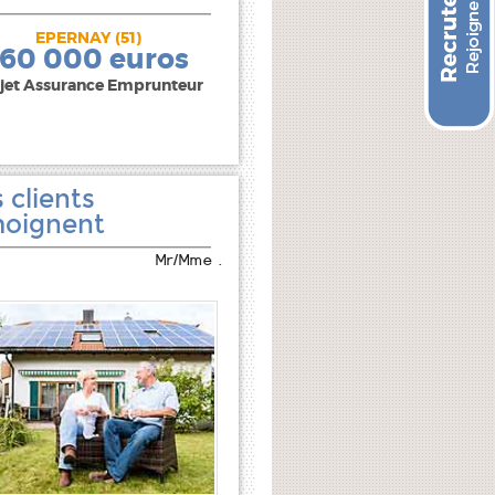
EPERNAY (51)
240 000 euros
160 000 euros
jet Assurance Emprunteur
 clients
oignent
Mr/Mme .