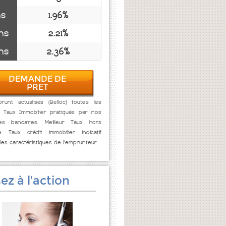
ns
1.96%
ns
2.21%
ns
2.36%
DEMANDE DE
PRET
runt actualisés (Belloc) toutes les
. Taux Immobilier pratiqués par nos
res bancaires. Meilleur Taux hors
e. Taux crédit immobilier indicatif
des caractéristiques de l'emprunteur.
ez à l'action