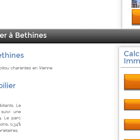
er à Bethines
Calc
ethines
Immo
Poitou charentes en Vienne
ilier
itants. Le
suivi une
9. Le parc
ons, 0,34%
riétaires.