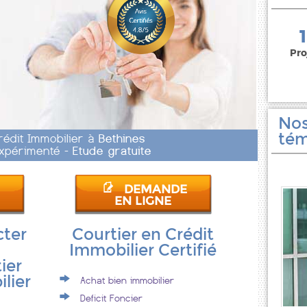
150 000 euros
Pro
Nos
tém
rédit Immobilier à
Bethines
 Expérimenté -
Etude gratuite
DEMANDE
EN LIGNE
cter
Courtier en Crédit
Immobilier Certifié
ier
lier
Achat bien immobilier
Deficit Foncier