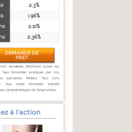
ns
2.3%
ns
1.96%
ns
2.21%
ns
2.36%
DEMANDE DE
PRET
unt actualisés (Bethines) toutes les
. Taux Immobilier pratiqués par nos
res bancaires. Meilleur Taux hors
e. Taux crédit immobilier indicatif
des caractéristiques de l'emprunteur.
ez à l'action