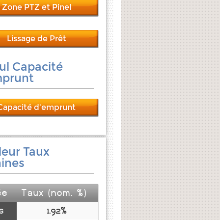
Zone PTZ et Pinel
Lissage de Prêt
ul Capacité
mprunt
Capacité d'emprunt
leur Taux
ines
ée
Taux (nom. %)
s
1.92%