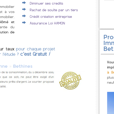
Diminuer ses credits
mmobilier
Rachat de soulte par un tiers
st à vos
Crédit création entreprise
mobilier.
plômé et
Assurance Loi HAMON
antie du
lution de
Pr
Imm
Bet
eur taux
pour chaque projet
c'est Gratuit
!
r l'étude ?
Vou
»
nne
Bethines
imp
à B
plu
neuf