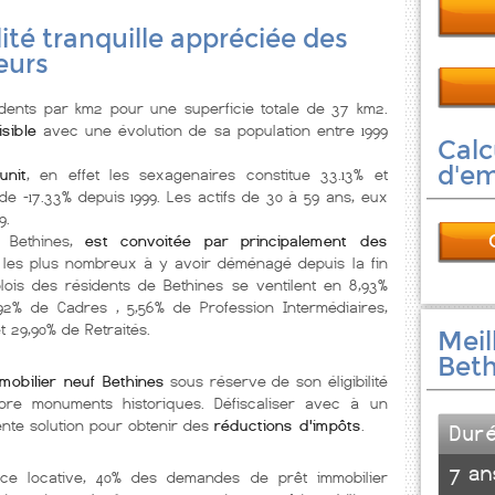
lité tranquille appréciée des
eurs
dents par km2 pour une superficie totale de 37 km2.
isible
avec une évolution de sa population entre 1999
Calc
d'e
unit
, en effet les sexagenaires constitue 33.13% et
de -17.33% depuis 1999. Les actifs de 30 à 59 ans, eux
9.
, Bethines,
est convoitée par principalement des
 les plus nombreux à y avoir déménagé depuis la fin
lois des résidents de Bethines se ventilent en 8,93%
 1,92% de Cadres , 5,56% de Profession Intermédiaires,
et 29,90% de Retraités.
Meil
Beth
mobilier neuf Bethines
sous réserve de son éligibilité
ore monuments historiques. Défiscaliser avec à un
nte solution pour obtenir des
réductions d'impôts
.
Dur
7 an
nce locative, 40% des demandes de prêt immobilier