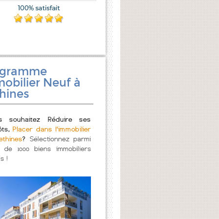
ogramme
obilier Neuf à
hines
s souhaitez Réduire ses
ôts,
Placer dans l'immobilier
ethines
?
Sélectionnez parmi
s de 1000 biens immobiliers
s !