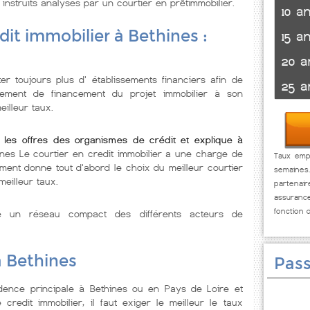
 instruits analysés par un courtier en prêtimmobilier.
10 a
dit immobilier à Bethines :
15 a
20 a
r toujours plus d' établissements financiers afin de
25 a
ssement de financement du projet immobilier à son
illeur taux.
 les offres des organismes de crédit et explique à
ines Le courtier en credit immobilier a une charge de
Taux empr
ment donne tout d'abord le choix du meilleur courtier
semaines
meilleur taux.
partenai
assuranc
fonction 
se un réseau compact des différents acteurs de
à Bethines
Pass
dence principale à Bethines ou en Pays de Loire et
redit immobilier, il faut exiger le meilleur le taux