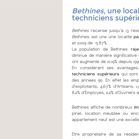
Bethines
, une loca
techniciens supéri
Bethines
recense jusqu'à 13 rési
Bethines
, est une une localité
pa
et 2009 de -5.87%.
La population de Bethines
raje
diminue de manière significative 
ont augmenté de 10.19% depuis 199
En considérant ses avantages
techniciens supérieurs
qui sont
des années 90. En effet les emp
d'exploitants, 4,67% d'Artisans,
8,11% d'Employés, 11,11% d'Ouvriers 
Bethines affiche de nombreux
im
pinel, location meublée ou enc
appartement neuf est une excelle
Etre propriétaire de sa réside