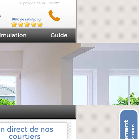
A propos de KG Crédit™
imulation
Guide
n direct de nos
courtiers