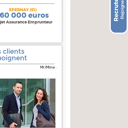
EPERNAY (51)
240 000 euros
160 000 euros
jet Assurance Emprunteur
 clients
oignent
Mr/Mme .