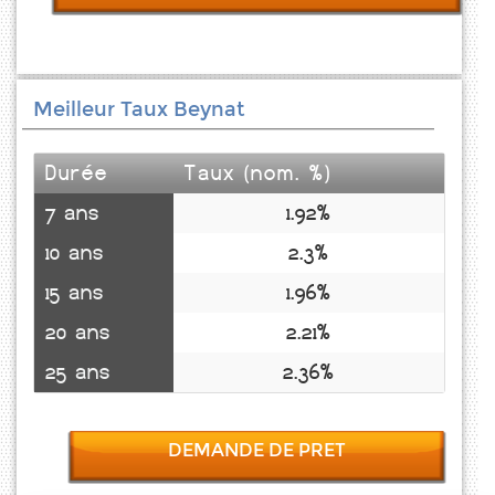
Meilleur Taux Beynat
Durée
Taux (nom. %)
7 ans
1.92%
10 ans
2.3%
15 ans
1.96%
20 ans
2.21%
25 ans
2.36%
DEMANDE DE PRET