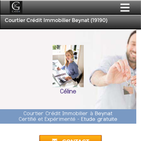
Courtier Crédit Immobilier Beynat (19190)
Céline
Courtier Crédit Immobilier à
Beynat
Certifié et Expérimenté -
Etude gratuite