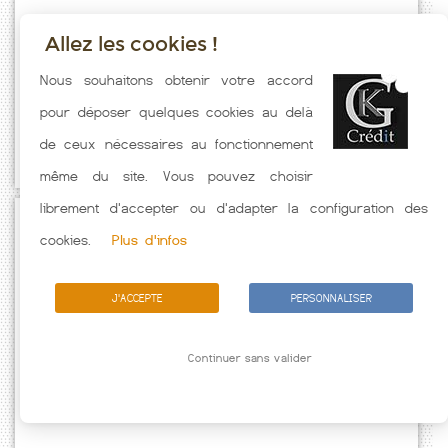
Allez les cookies !
Taux emprunt actualisés (Beynat) toutes les semaines. Taux Immobilier
Nous souhaitons obtenir votre accord
pratiqués par nos partenaires bancaires. Meilleur Taux hors
pour déposer quelques cookies au delà
assurance. Taux crédit immobilier indicatif fonction des
de ceux nécessaires au fonctionnement
caractéristiques de l'emprunteur.
même du site. Vous pouvez choisir
librement d'accepter ou d'adapter la configuration des
Passez à l'action
cookies.
Plus d'infos
J'ACCEPTE
PERSONNALISER
Continuer sans valider