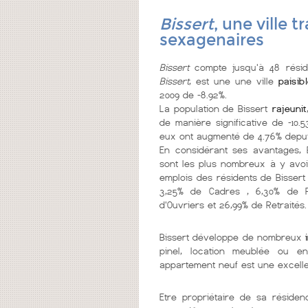
Bissert
, une ville 
sexagenaires
Bissert
compte jusqu'à 48 résid
Bissert
, est une une ville
paisib
2009 de -8.92%.
La population de Bissert
rajeunit
de manière significative de -10.
eux ont augmenté de 4.76% depui
En considérant ses avantages, 
sont les plus nombreux à y avoi
emplois des résidents de Bissert 
3,25% de Cadres , 6,30% de Pr
d'Ouvriers et 26,99% de Retraités.
Bissert développe de nombreux
pinel, location meublée ou e
appartement neuf est une excelle
Etre propriétaire de sa réside