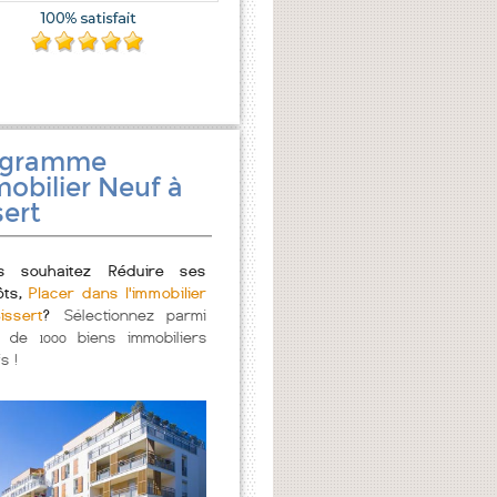
ogramme
obilier Neuf à
sert
s souhaitez Réduire ses
ôts,
Placer dans l'immobilier
issert
?
Sélectionnez parmi
s de 1000 biens immobiliers
s !