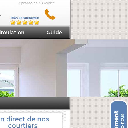
A propos de KG Crédit™
imulation
Guide
n direct de nos
courtiers