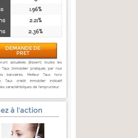
ns
1.96%
ns
2.21%
ns
2.36%
DEMANDE DE
PRET
unt actualisés (Bissert) toutes les
. Taux Immobilier pratiqués par nos
res bancaires. Meilleur Taux hors
e. Taux crédit immobilier indicatif
des caractéristiques de l'emprunteur.
ez à l'action