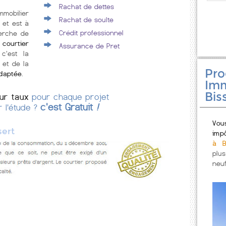
Rachat de dettes
mmobilier
Rachat de soulte
 et est à
Crédit professionnel
erche de
ourtier
Assurance de Pret
 c'est la
 et de la
Pr
adaptée
.
Imm
Bis
eur taux
pour chaque projet
c'est Gratuit
!
r l'étude ?
Vou
sert
imp
à B
plu
neuf