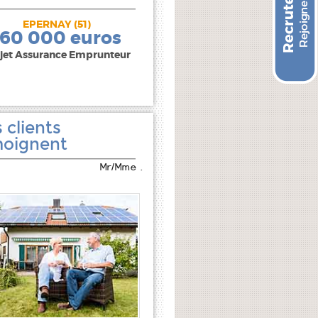
EPERNAY (51)
240 000 euros
160 000 euros
jet Assurance Emprunteur
 clients
oignent
Mr/Mme .