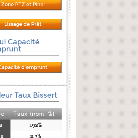
Zone PTZ et Pinel
Lissage de Prêt
ul Capacité
mprunt
Capacité d'emprunt
leur Taux Bissert
ée
Taux (nom. %)
s
1.92%
ns
2.3%