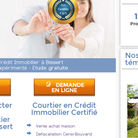
150 000 euros
Pro
Nos
tém
Crédit Immobilier à
Bissert
 Expérimenté -
Etude gratuite
DEMANDE
EN LIGNE
cter
Courtier en Crédit
Immobilier Certifié
ier
sert
Vente achat maison
Defiscaliation Censi-Bouvard