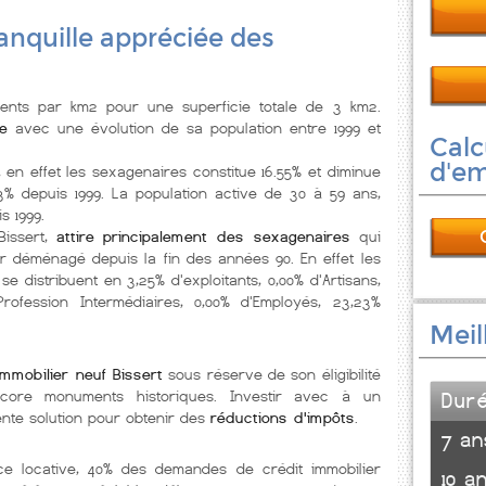
tranquille appréciée des
ents par km2 pour une superficie totale de 3 km2.
le
avec une évolution de sa population entre 1999 et
Calc
d'e
, en effet les sexagenaires constitue 16.55% et diminue
53% depuis 1999. La population active de 30 à 59 ans,
s 1999.
Bissert,
attire principalement des sexagenaires
qui
r déménagé depuis la fin des années 90. En effet les
se distribuent en 3,25% d'exploitants, 0,00% d'Artisans,
ofession Intermédiaires, 0,00% d'Employés, 23,23%
Meil
immobilier neuf Bissert
sous réserve de son éligibilité
ncore monuments historiques. Investir avec à un
Dur
nte solution pour obtenir des
réductions d'impôts
.
7 an
nce locative, 40% des demandes de crédit immobilier
10 a