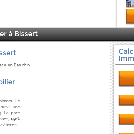
er à Bissert
Calc
ssert
Immo
sace en Bas rhin
ilier
itants. Le
suivi une
9. Le parc
ons, 1,52%
iétaires.