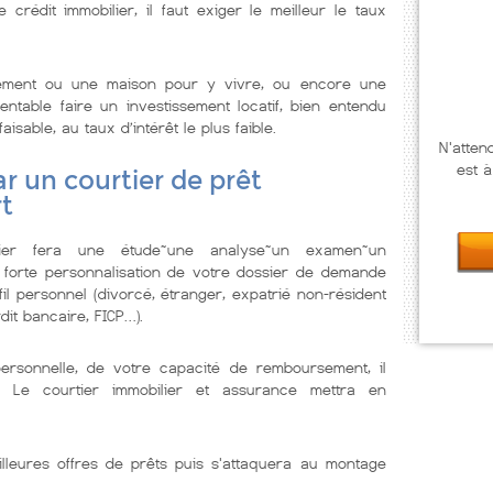
rédit immobilier, il faut exiger le meilleur le taux
tement ou une maison pour y vivre, ou encore une
ntable faire un investissement locatif, bien entendu
isable, au taux d’intérêt le plus faible.
N'atten
est à
r un courtier de prêt
rt
lier fera une étude~une analyse~un examen~un
 forte personnalisation de votre dossier de demande
il personnel (divorcé, étranger, expatrié non-résident
dit bancaire, FICP…).
personnelle, de votre capacité de remboursement, il
. Le courtier immobilier et assurance mettra en
illeures offres de prêts puis s'attaquera au montage