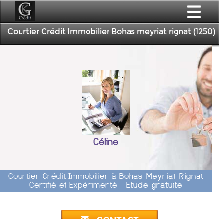
Courtier Crédit Immobilier Bohas meyriat rignat (1250)
Céline
Courtier Crédit Immobilier à
Bohas Meyriat Rignat
Certifié et Expérimenté -
Etude gratuite