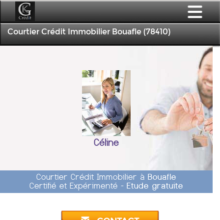
Courtier Crédit Immobilier Bouafle (78410)
Céline
Courtier Crédit Immobilier à
Bouafle
Certifié et Expérimenté -
Etude gratuite