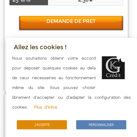
DEMANDE DE PRET
Allez les cookies !
Taux emprunt actualisés (Bouafle) toutes les semaines. Taux
Nous souhaitons obtenir votre accord
Immobilier pratiqués par nos partenaires bancaires. Meilleur Taux
pour déposer quelques cookies au delà
hors assurance. Taux crédit immobilier indicatif fonction des
de ceux nécessaires au fonctionnement
caractéristiques de l'emprunteur.
même du site. Vous pouvez choisir
librement d'accepter ou d'adapter la configuration des
Passez à l'action
cookies.
Plus d'infos
J'ACCEPTE
PERSONNALISER