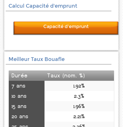
Calcul Capacité d'emprunt
Capacité d'emprunt
Meilleur Taux Bouafle
Durée
Taux (nom. %)
7 ans
1.92%
10 ans
2.3%
15 ans
1.96%
20 ans
2.21%
25 ans
2.36%