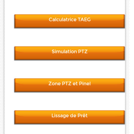
Calculatrice TAEG
Simulation PTZ
Zone PTZ et Pinel
Lissage de Prêt