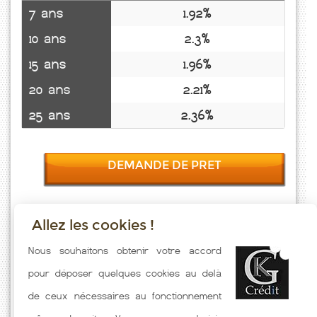
7 ans
1.92%
10 ans
2.3%
15 ans
1.96%
20 ans
2.21%
25 ans
2.36%
DEMANDE DE PRET
Allez les cookies !
Taux emprunt actualisés (Bouret Sur Canche) toutes les semaines.
Nous souhaitons obtenir votre accord
Taux Immobilier pratiqués par nos partenaires bancaires. Meilleur
pour déposer quelques cookies au delà
Taux hors assurance. Taux crédit immobilier indicatif fonction des
de ceux nécessaires au fonctionnement
caractéristiques de l'emprunteur.