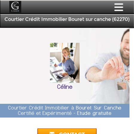
Courtier Crédit Immobilier Bouret sur canche (62270)
Céline
Courtier Crédit Immobilier à
Bouret Sur Canche
Certifié et Expérimenté -
Etude gratuite