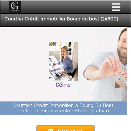
Courtier Crédit Immobilier Bourg du bost (24600)
Céline
Courtier Crédit Immobilier à
Bourg Du Bost
Certifié et Expérimenté -
Etude gratuite