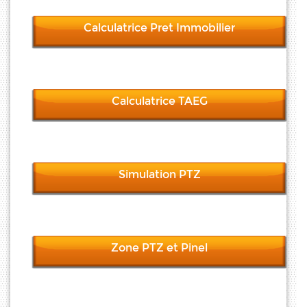
Calculatrice Pret Immobilier
Calculatrice TAEG
Simulation PTZ
Zone PTZ et Pinel