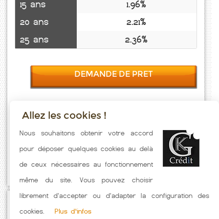
15 ans
1.96%
20 ans
2.21%
25 ans
2.36%
DEMANDE DE PRET
Allez les cookies !
Taux emprunt actualisés (Bourg Du Bost) toutes les semaines. Taux
Nous souhaitons obtenir votre accord
Immobilier pratiqués par nos partenaires bancaires. Meilleur Taux
pour déposer quelques cookies au delà
hors assurance. Taux crédit immobilier indicatif fonction des
de ceux nécessaires au fonctionnement
caractéristiques de l'emprunteur.
même du site. Vous pouvez choisir
librement d'accepter ou d'adapter la configuration des
Passez à l'action
cookies.
Plus d'infos