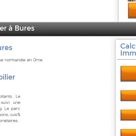
er à Bures
Calc
ures
Immo
sse normandie en Orne
ilier
itants. Le
suivi une
9. Le parc
ons, 0,00%
riétaires.