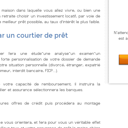
maison dans laquelle vous allez vivre, ou bien une
retraite choisir un investissement locatif, par voie de
illeur prêt possible, au taux d’intérêt le plus faible.
N'atten
r un courtier de prêt
est à
lier fera une étude~une analyse~un examen~un
 forte personnalisation de votre dossier de demande
tre situation personnelle (divorcé, étranger, expatrié
meur, interdit bancaire, FICP…).
e votre capacité de remboursement, il instruira la
lier et assurance sélectionnera les banques.
illeures offres de crédit puis procédera au montage
e vous orientera, et fera pour vous un véritable effet
eilleur taux et votre assurance de prêt la moins chère