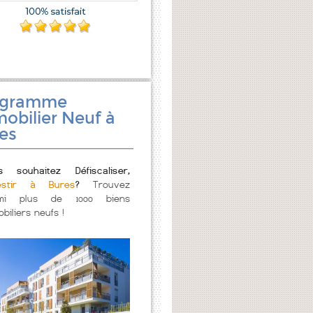
ogramme
obilier Neuf à
es
s souhaitez Défiscaliser,
estir à Bures
?
Trouvez
mi plus de 1000 biens
biliers neufs !