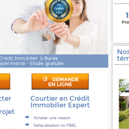
150 000 euros
Pro
Nos
tém
 Crédit Immobilier à
Bures
 Expérimenté -
Etude gratuite
DEMANDE
EN LIGNE
cter
Courtier en Crédit
Immobilier Expert
rojet
Acheter une maison
Defiscalisation loi PINEL