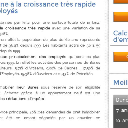
e à la croissance très rapide
loyés
onnes par km2 pour une surface totale de 10 km2.
la croissance très rapide
avec une variation de sa
Calc
9.18%.
d'e
, en effet la population de plus de 60 ans représente
 de 36.11% depuis 1999. Les habitants actifs de 30 à 59
epuis 1999.
esse principalement des employés
qui sont les plus
uis 1999. En effet les activités des personnes de Bures
ulteurs, 5,71% d'Artisans, 0,00% de Cadres , 17,50% de
d'Employés, 15,38% d'Ouvriers et 21,43% de Retraités.
Meil
mobilier neuf Bures
sous réserve de son éligibilité
x. Acheter grâce à un appartement neuf est une
 des
réductions d'impôts
.
Dur
7 an
ence principale, 40% des demandes de pret immobilier
ont été en amont négociés par un courtier en
10 a