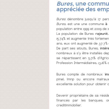
Bures
, une commun
appréciée des emp
Bures
dénombre jusqu'à 17 pers
Bures
, est une une commune
à 
population entre 1999 et 2009 de 1
La population de Bures
rajeunit
15.74% et augmente très fortement
ans, eux ont augmenté de 37.7% d
De part ses atouts, Bures,
intér
nombreux à s'y être installés dep
se répartissent en 5,71% d'Agric
Profession Intermédiaires, 13,16% 
Bures compte de nombreux
im
pinel, lmnp ou encore malrau
excellente solution pour obtenir
Devenir propriétaire de sa résid
financés par les banques, 
creditimmobilier.