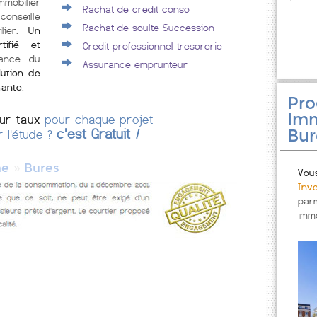
mmobilier
Rachat de credit conso
conseille
Rachat de soulte Succession
ilier.
Un
tifié et
Credit professionnel tresorerie
rance du
Assurance emprunteur
lution de
mante
.
Pr
Imm
eur taux
pour chaque projet
Bur
c'est Gratuit
!
r l'étude ?
»
ne
Bures
Vou
Inv
par
immo