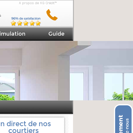
A propos de KG Crédit™
imulation
Guide
n direct de nos
courtiers