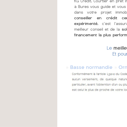
KG Crédit, Courtier en prêt i
à Bures vous guide et vous 
dans votre projet immob
conseiller en crédit cer
expérimenté
, c'est l'assu
meilleur conseil et de la
so
financement la plus perfor
Le
meill
Et pou
»
»
Basse normandie
Or