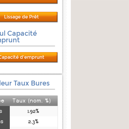
Lissage de Prêt
ul Capacité
mprunt
Capacité d'emprunt
leur Taux Bures
ée
Taux (nom. %)
s
1.92%
ns
2.3%