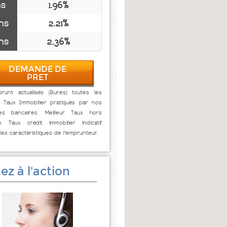
ns
1.96%
ns
2.21%
ns
2.36%
DEMANDE DE
PRET
runt actualisés (Bures) toutes les
. Taux Immobilier pratiqués par nos
res bancaires. Meilleur Taux hors
e. Taux crédit immobilier indicatif
des caractéristiques de l'emprunteur.
ez à l'action