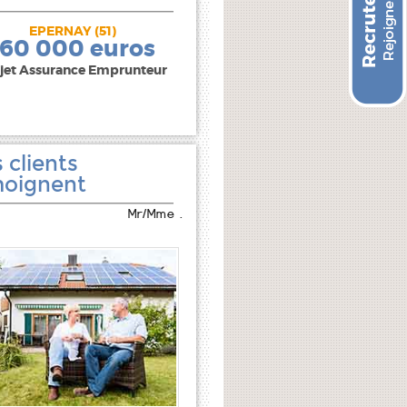
EPERNAY (51)
240 000 euros
160 000 euros
jet Assurance Emprunteur
 clients
oignent
Mr/Mme .