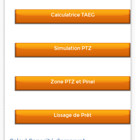
Calculatrice TAEG
Simulation PTZ
Zone PTZ et Pinel
Lissage de Prêt