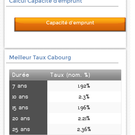
Calcul Capacité d'emprunt
Capacité d'emprunt
Meilleur Taux Cabourg
Durée
Taux (nom. %)
7 ans
1.92%
10 ans
2.3%
15 ans
1.96%
20 ans
2.21%
25 ans
2.36%