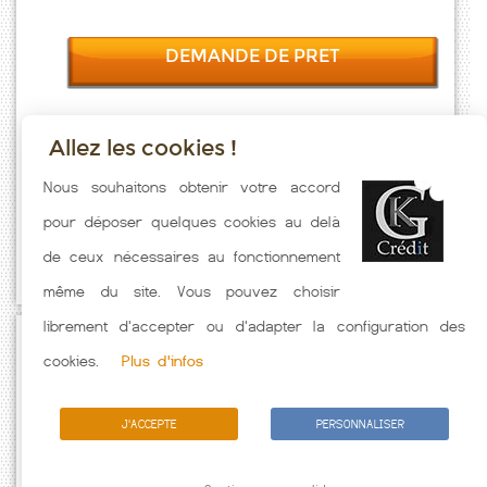
DEMANDE DE PRET
Allez les cookies !
Taux emprunt actualisés (Cabourg) toutes les semaines. Taux
Nous souhaitons obtenir votre accord
Immobilier pratiqués par nos partenaires bancaires. Meilleur Taux
pour déposer quelques cookies au delà
hors assurance. Taux crédit immobilier indicatif fonction des
de ceux nécessaires au fonctionnement
caractéristiques de l'emprunteur.
même du site. Vous pouvez choisir
librement d'accepter ou d'adapter la configuration des
Passez à l'action
cookies.
Plus d'infos
J'ACCEPTE
PERSONNALISER