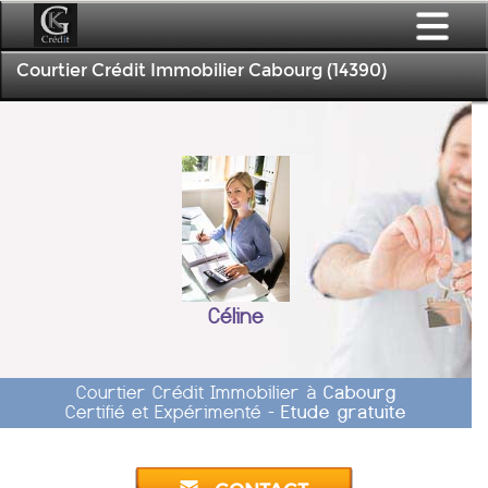
Courtier Crédit Immobilier Cabourg (14390)
Céline
Courtier Crédit Immobilier à
Cabourg
Certifié et Expérimenté -
Etude gratuite