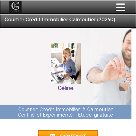
Courtier Crédit Immobilier Calmoutier (70240)
Céline
Courtier Crédit Immobilier à
Calmoutier
Certifié et Expérimenté -
Etude gratuite