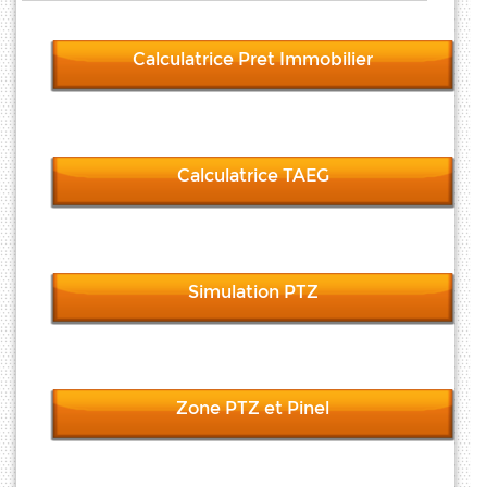
Calculatrice Pret Immobilier
Calculatrice TAEG
Simulation PTZ
Zone PTZ et Pinel