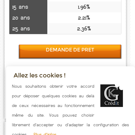
15 ans
1.96%
20 ans
2.21%
25 ans
2.36%
DEMANDE DE PRET
Allez les cookies !
Taux emprunt actualisés (Calmoutier) toutes les semaines. Taux
Nous souhaitons obtenir votre accord
Immobilier pratiqués par nos partenaires bancaires. Meilleur Taux
pour déposer quelques cookies au delà
hors assurance. Taux crédit immobilier indicatif fonction des
de ceux nécessaires au fonctionnement
caractéristiques de l'emprunteur.
même du site. Vous pouvez choisir
librement d'accepter ou d'adapter la configuration des
Passez à l'action
cookies.
Plus d'infos