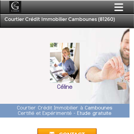
Courtier Crédit Immobilier Cambounes (81260)
Céline
Courtier Crédit Immobilier à
Cambounes
Certifié et Expérimenté -
Etude gratuite