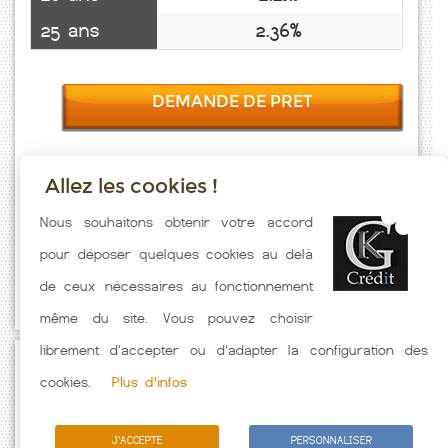
25 ans
2.36%
DEMANDE DE PRET
Allez les cookies !
Taux emprunt actualisés (Cambounes) toutes les semaines. Taux
Nous souhaitons obtenir votre accord
Immobilier pratiqués par nos partenaires bancaires. Meilleur Taux
pour déposer quelques cookies au delà
hors assurance. Taux crédit immobilier indicatif fonction des
de ceux nécessaires au fonctionnement
caractéristiques de l'emprunteur.
même du site. Vous pouvez choisir
librement d'accepter ou d'adapter la configuration des
Passez à l'action
cookies.
Plus d'infos
J'ACCEPTE
PERSONNALISER