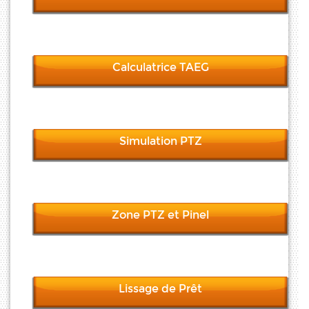
Calculatrice TAEG
Simulation PTZ
Zone PTZ et Pinel
Lissage de Prêt