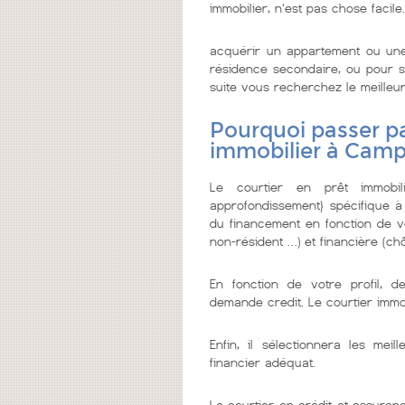
immobilier, n'est pas chose facile.
acquérir un appartement ou une
résidence secondaire, ou pour se
suite vous recherchez le meilleur 
Pourquoi passer pa
immobilier à Cam
Le courtier en prêt immobi
approfondissement} spécifique à
du financement en fonction de vo
non-résident …) et financière (chô
En fonction de votre profil, d
demande credit. Le courtier imm
Enfin, il sélectionnera les me
financier adéquat.
Le courtier en crédit et assuranc