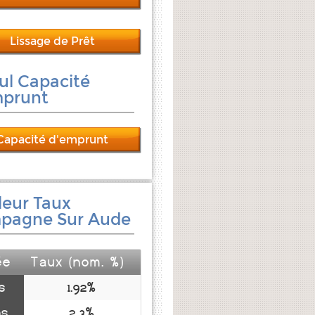
Lissage de Prêt
ul Capacité
mprunt
Capacité d'emprunt
leur Taux
pagne Sur Aude
ée
Taux (nom. %)
s
1.92%
ns
2.3%