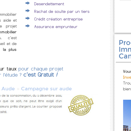
Desendettement
Rachat de soulte par un tiers
mmobilier
Crédit création entreprise
 aide et
e projet
Assurance emprunteur
mobilier
é
, c'est
Pr
eil et de
Imm
 la plus
Cam
eur taux
pour chaque projet
Vou
c'est Gratuit
!
r l'étude ?
Inv
Tro
»
»
Aude
Campagne sur aude
bien