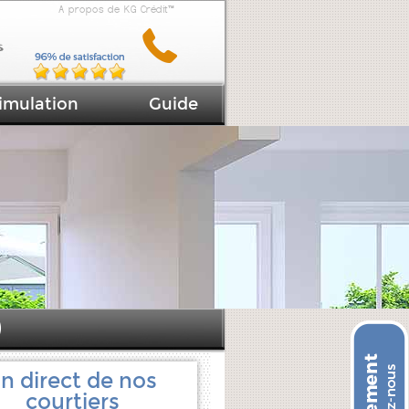
A propos de KG Crédit™
imulation
Guide
)
n direct de nos
courtiers