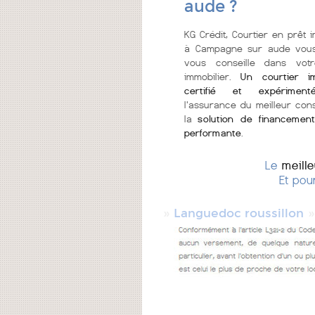
aude ?
KG Crédit, Courtier en prêt i
à Campagne sur aude vous
vous conseille dans votr
immobilier.
Un courtier im
certifié et expériment
l'assurance du meilleur cons
la
solution de financement
performante
.
Le
meill
Et pou
»
Languedoc roussillon