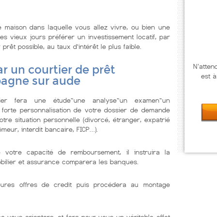
 maison dans laquelle vous allez vivre, ou bien une
s vieux jours préférer un investissement locatif, par
prêt possible, au taux d’intérêt le plus faible.
N'atten
r un courtier de prêt
est à
pagne sur aude
lier fera une étude~une analyse~un examen~un
 forte personnalisation de votre dossier de demande
tre situation personnelle (divorcé, étranger, expatrié
meur, interdit bancaire, FICP…).
e votre capacité de remboursement, il instruira la
obilier et assurance comparera les banques.
illeures offres de credit puis procédera au montage
e vous orientera, et fera pour vous un véritable effet