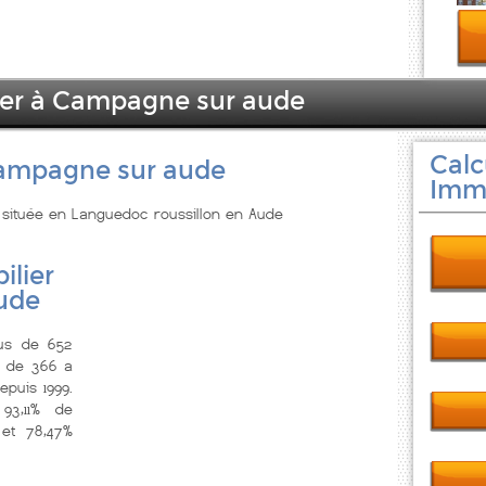
lier à Campagne sur aude
Calc
Campagne sur aude
Immo
 située en Languedoc roussillon en Aude
ilier
ude
us de 652
, de 366 a
epuis 1999.
3,11% de
 et 78,47%