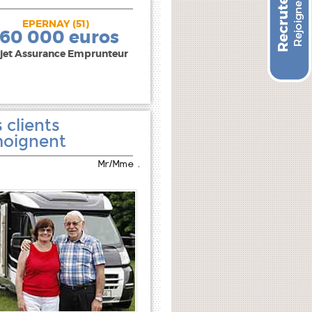
EPERNAY (51)
240 000 euros
160 000 euros
jet Assurance Emprunteur
 clients
oignent
Mr/Mme .