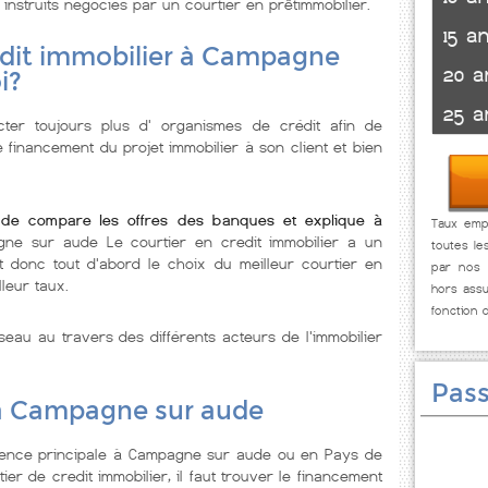
 instruits négociés par un courtier en prêtimmobilier.
15 a
édit immobilier à Campagne
20 a
i?
25 a
ter toujours plus d' organismes de crédit afin de
e financement du projet immobilier à son client et bien
ude compare les offres des banques et explique à
Taux emp
ne sur aude Le courtier en credit immobilier a un
toutes le
t donc tout d'abord le choix du meilleur courtier en
par nos p
leur taux.
hors assu
fonction 
seau au travers des différents acteurs de l'immobilier
Pass
 à Campagne sur aude
dence principale à Campagne sur aude ou en Pays de
ier de credit immobilier, il faut trouver le financement