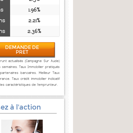
ns
1.96%
ns
2.21%
ns
2.36%
DEMANDE DE
PRET
runt actualisés (Campagne Sur Aude)
s semaines. Taux Immobilier pratiqués
artenaires bancaires. Meilleur Taux
rance. Taux crédit immobilier indicatif
des caractéristiques de l'emprunteur.
ez à l'action