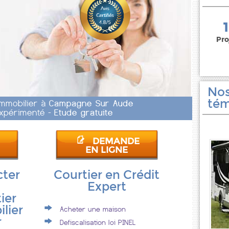
150 000 euros
Pro
Nos
tém
Immobilier à
Campagne Sur Aude
 Expérimenté -
Etude gratuite
DEMANDE
EN LIGNE
cter
Courtier en Crédit
Expert
ier
lier
Acheter une maison
r
Defiscalisation loi PINEL