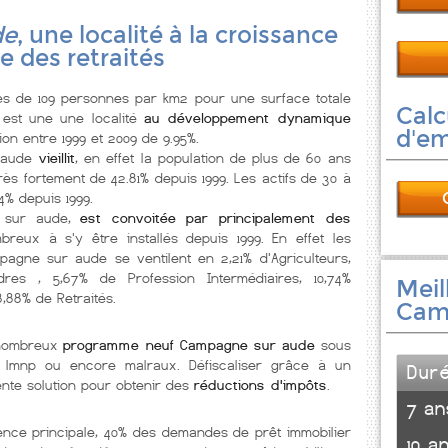
de
, une localité à la croissance
 des retraités
s de 109 personnes par km2 pour une surface totale
Calc
 est une une localité
au développement dynamique
d'e
on entre 1999 et 2009 de 9.95%.
 aude
vieillit
, en effet la population de plus de 60 ans
ès fortement de 42.81% depuis 1999. Les actifs de 30 à
4% depuis 1999.
e sur aude,
est convoitée par principalement des
reux à s'y être installés depuis 1999. En effet les
agne sur aude se ventilent en 2,21% d'Agriculteurs,
dres , 5,67% de Profession Intermédiaires, 10,74%
Meil
8,88% de Retraités.
Cam
 nombreux
programme neuf Campagne sur aude
sous
el, lmnp ou encore malraux. Défiscaliser grâce à un
Dur
nte solution pour obtenir des
réductions d'impôts
.
7 an
ence principale, 40% des demandes de prêt immobilier
10 a