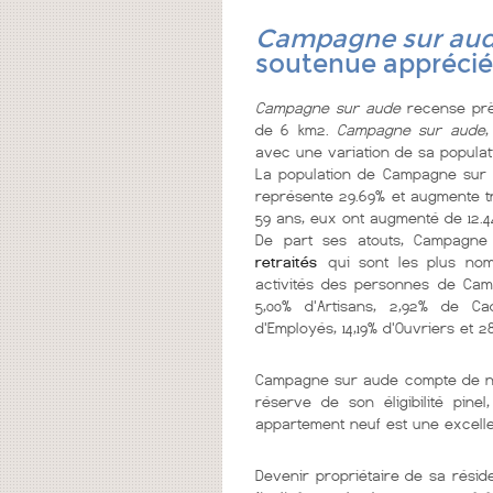
Campagne sur au
soutenue appréciée
Campagne sur aude
recense prè
de 6 km2.
Campagne sur aude
,
avec une variation de sa populati
La population de Campagne sur
représente 29.69% et augmente tr
59 ans, eux ont augmenté de 12.4
De part ses atouts, Campagn
retraités
qui sont les plus nomb
activités des personnes de Camp
5,00% d'Artisans, 2,92% de Ca
d'Employés, 14,19% d'Ouvriers et 2
Campagne sur aude compte de
réserve de son éligibilité pin
appartement neuf est une excelle
Devenir propriétaire de sa résid