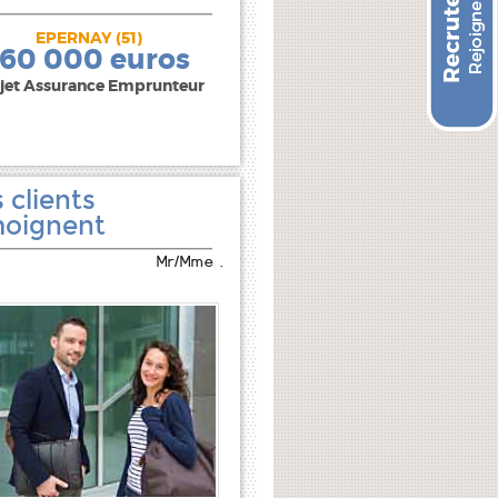
EPERNAY (51)
240 000 euros
160 000 euros
jet Assurance Emprunteur
 clients
oignent
Mr/Mme .