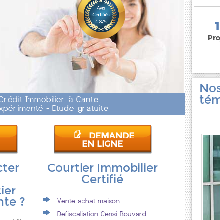
150 000 euros
Pro
Nos
tém
 Crédit Immobilier à
Cante
 Expérimenté -
Etude gratuite
DEMANDE
EN LIGNE
cter
Courtier Immobilier
Certifié
ier
nte ?
Vente achat maison
Defiscaliation Censi-Bouvard