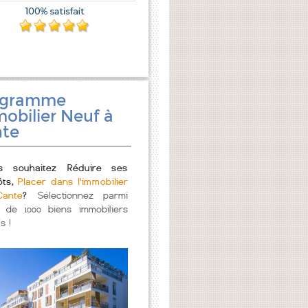
ogramme
obilier Neuf à
te
s souhaitez Réduire ses
ôts,
Placer dans l'immobilier
ante
?
Sélectionnez parmi
s de 1000 biens immobiliers
s !