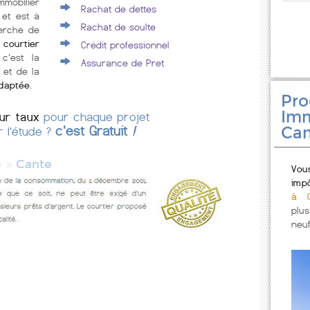
mmobilier
Rachat de dettes
et est à
Rachat de soulte
erche de
ourtier
Crédit professionnel
 c'est la
Assurance de Pret
 et de la
adaptée
.
Pr
Imm
eur taux
pour chaque projet
Can
c'est Gratuit
!
r l'étude ?
»
e
Cante
Vou
imp
à C
plu
neuf