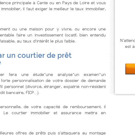
dence principale à Cante ou en Pays de Loire et vous
mmobilier, il faut exiger le meilleur le taux immobilier,
tement ou une maison pour y vivre, ou encore une
ntable faire un investissement locatif, bien entendu
N'atten
isable, au taux d’intérêt le plus faible.
est à
r un courtier de prêt
e
lier fera une étude~une analyse~un examen~un
 forte personnalisation de votre dossier de demande
il personnel (divorcé, étranger, expatrié non-résident
dit bancaire, FICP…).
personnelle, de votre capacité de remboursement, il
. Le courtier immobilier et assurance mettra en
illeures offres de prêts puis s'attaquera au montage