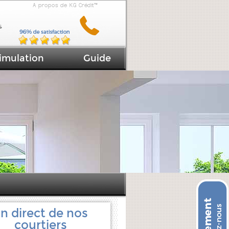
A propos de KG Crédit™
imulation
Guide
n direct de nos
courtiers