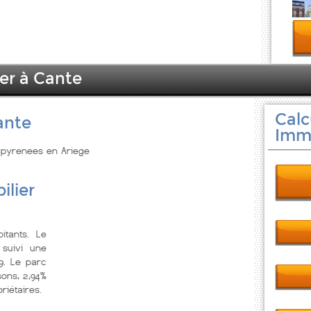
ier à Cante
Calc
ante
Immo
i pyrenees en Ariege
ilier
itants. Le
suivi une
9. Le parc
ons, 2,94%
riétaires.