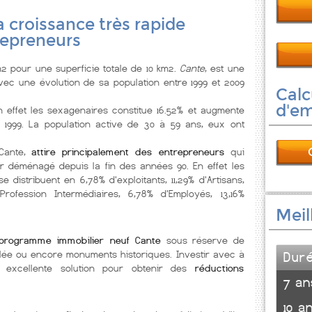
 la croissance très rapide
repreneurs
2 pour une superficie totale de 10 km2.
Cante
, est une
ec une évolution de sa population entre 1999 et 2009
Calc
d'e
n effet les sexagenaires constitue 16.52% et augmente
 1999. La population active de 30 à 59 ans, eux ont
 Cante,
attire principalement des entrepreneurs
qui
r déménagé depuis la fin des années 90. En effet les
 distribuent en 6,78% d'exploitants, 11,29% d'Artisans,
ofession Intermédiaires, 6,78% d'Employés, 13,16%
Meil
programme immobilier neuf Cante
sous réserve de
eublée ou encore monuments historiques. Investir avec à
Dur
 excellente solution pour obtenir des
réductions
7 an
10 a