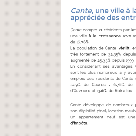
Cante
, une ville à
appréciée des ent
Cante
compte 21 résidents par km
une ville
à la croissance vive
av
de 16.76%.
La population de Cante
vieillit
, e
très fortement de 32.95% depuis
augmenté de 25.33% depuis 1999.
En considérant ses avantages,
sont les plus nombreux à y avoi
emplois des résidents de Cante se
11,29% de Cadres , 6,78% de Pr
d'Ouvriers et 13,16% de Retraités.
Cante développe de nombreux
son éligibilité pinel, location m
un appartement neuf est une
d'impôts
.