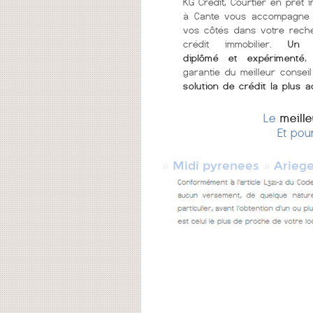
KG Crédit, Courtier en prêt i
à Cante vous accompagne 
vos côtés dans votre rech
crédit immobilier.
Un c
diplômé et expérimenté
,
garantie du meilleur conseil
solution de crédit la plus 
Le
meill
Et pou
»
»
Midi pyrenees
Arieg