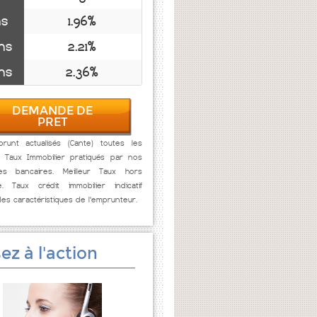
ns
1.96%
ns
2.21%
ns
2.36%
DEMANDE DE
PRET
runt actualisés (Cante) toutes les
. Taux Immobilier pratiqués par nos
res bancaires. Meilleur Taux hors
e. Taux crédit immobilier indicatif
des caractéristiques de l'emprunteur.
ez à l'action