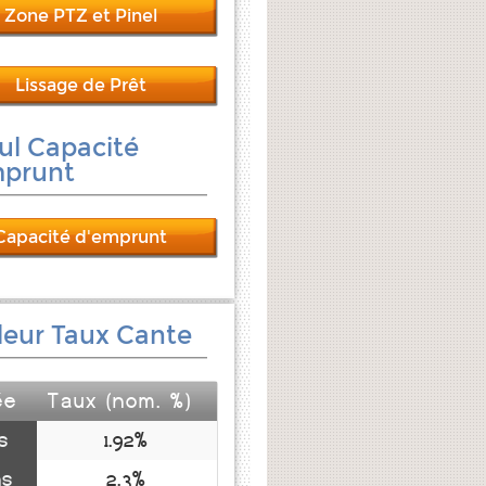
Zone PTZ et Pinel
Lissage de Prêt
ul Capacité
mprunt
Capacité d'emprunt
leur Taux Cante
ée
Taux (nom. %)
s
1.92%
ns
2.3%