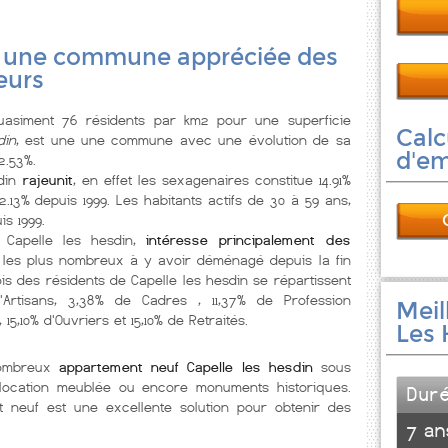
, une commune appréciée des
eurs
siment 76 résidents par km2 pour une superficie
Calc
din
, est une une commune
avec une évolution de sa
d'e
2.53%.
din
rajeunit
, en effet les sexagenaires constitue 14.91%
.13% depuis 1999. Les habitants actifs de 30 à 59 ans,
s 1999.
 Capelle les hesdin,
intéresse principalement des
 les plus nombreux à y avoir déménagé depuis la fin
is des résidents de Capelle les hesdin se répartissent
d'Artisans, 3,38% de Cadres , 11,37% de Profession
Meil
15,10% d'Ouvriers et 15,10% de Retraités.
Les 
 nombreux
appartement neuf Capelle les hesdin
sous
l, location meublée ou encore monuments historiques.
Dur
neuf est une excellente solution pour obtenir des
7 an