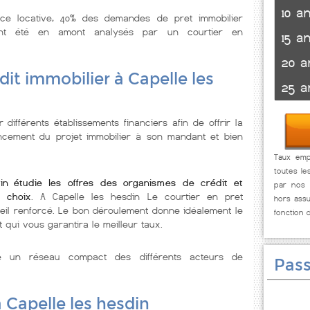
10 a
nce locative, 40% des demandes de pret immobilier
ont été en amont analysés par un courtier en
15 a
20 a
dit immobilier à Capelle les
25 a
 différents établissements financiers afin de offrir la
ancement du projet immobilier à son mandant et bien
Taux empr
toutes le
din étudie les offres des organismes de crédit et
par nos p
 choix
. A Capelle les hesdin Le courtier en pret
hors assu
eil renforcé. Le bon déroulement donne idéalement le
fonction 
 qui vous garantira le meilleur taux.
se un réseau compact des différents acteurs de
Pass
 Capelle les hesdin