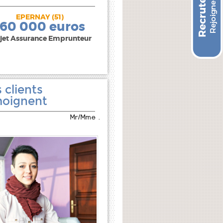
EPERNAY (51)
240 000 euros
160 000 euros
jet Assurance Emprunteur
 clients
oignent
Mr/Mme .