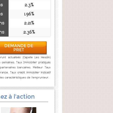
ns
2.3%
ns
1.96%
ns
2.21%
ns
2.36%
DEMANDE DE
PRET
unt actualisés (Capelle Les Hesdin)
s semaines. Taux Immobilier pratiqués
artenaires bancaires. Meilleur Taux
rance. Taux crédit immobilier indicatif
des caractéristiques de l'emprunteur.
ez à l'action