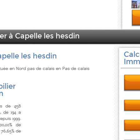
er à Capelle les hesdin
Calc
pelle les hesdin
Immo
située en Nord pas de calais en Pas de calais
ilier
n
us de 458
, de 194 a
epuis 1999.
00,00% de
 76,65% de