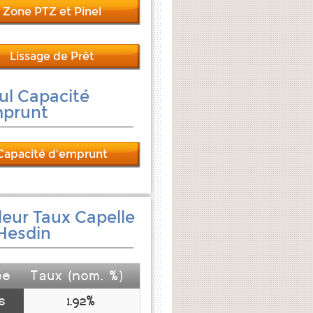
Zone PTZ et Pinel
Lissage de Prêt
ul Capacité
mprunt
Capacité d'emprunt
leur Taux Capelle
Hesdin
ée
Taux (nom. %)
s
1.92%