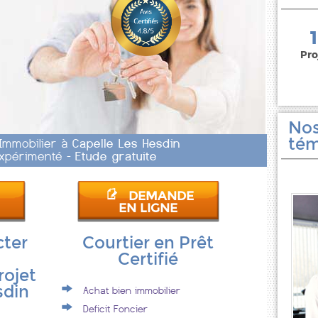
150 000 euros
Pro
Nos
tém
 Immobilier à
Capelle Les Hesdin
 Expérimenté -
Etude gratuite
DEMANDE
EN LIGNE
cter
Courtier en Prêt
Certifié
rojet
sdin
Achat bien immobilier
Deficit Foncier