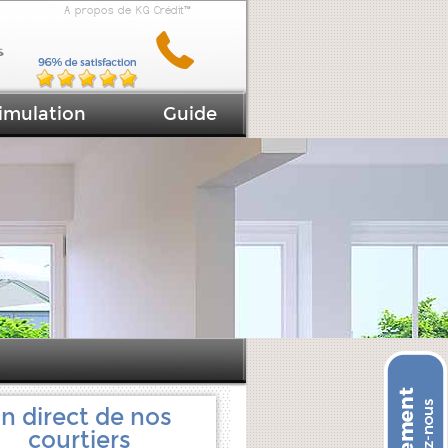
A propos de KG Crédit™
imulation
Guide
n direct de nos
courtiers