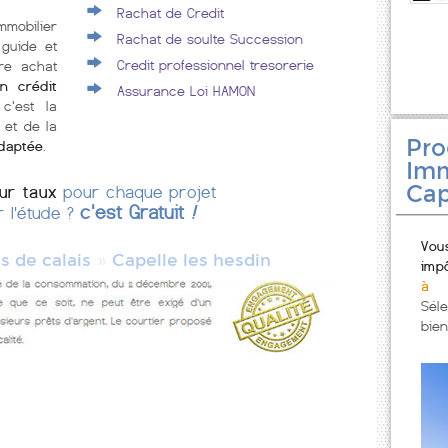
Rachat de Credit
mmobilier
Rachat de soulte Succession
 guide et
Credit professionnel tresorerie
re achat
n crédit
Assurance Loi HAMON
 c'est la
 et de la
Pr
adaptée
.
Imm
Cap
eur taux
pour chaque projet
c'est Gratuit
!
r l'étude ?
Vou
»
s de calais
Capelle les hesdin
imp
à 
Sél
bien