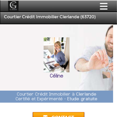
Courtier Crédit Immobilier Clerlande (63720)
Céline
Courtier Crédit Immobilier à
Clerlande
Certifié et Expérimenté -
Etude gratuite