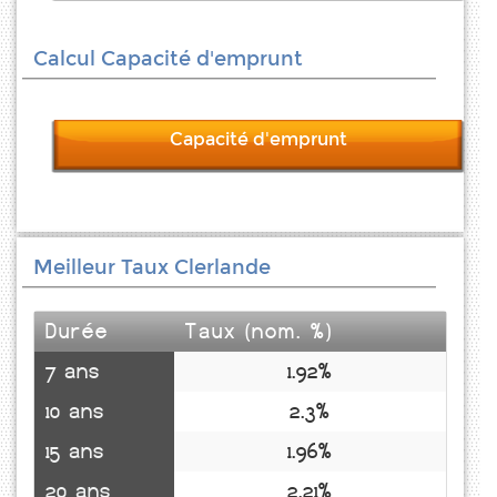
Calcul Capacité d'emprunt
Capacité d'emprunt
Meilleur Taux Clerlande
Durée
Taux (nom. %)
7 ans
1.92%
10 ans
2.3%
15 ans
1.96%
20 ans
2.21%