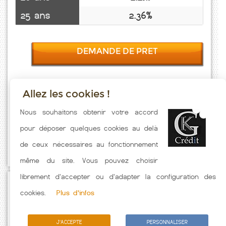
25 ans
2.36%
DEMANDE DE PRET
Allez les cookies !
Taux emprunt actualisés (Clerlande) toutes les semaines. Taux
Nous souhaitons obtenir votre accord
Immobilier pratiqués par nos partenaires bancaires. Meilleur Taux
pour déposer quelques cookies au delà
hors assurance. Taux crédit immobilier indicatif fonction des
de ceux nécessaires au fonctionnement
caractéristiques de l'emprunteur.
même du site. Vous pouvez choisir
librement d'accepter ou d'adapter la configuration des
Passez à l'action
cookies.
Plus d'infos
J'ACCEPTE
PERSONNALISER