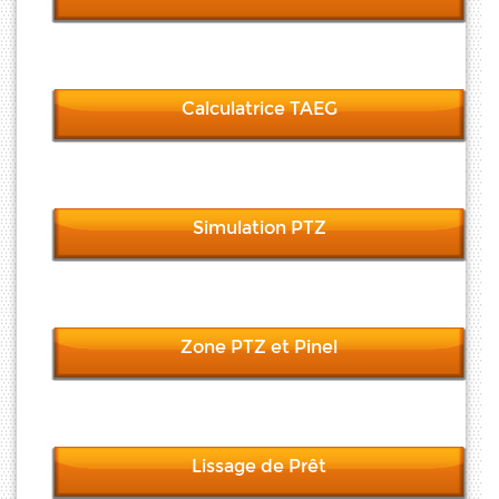
Calculatrice TAEG
Simulation PTZ
Zone PTZ et Pinel
Lissage de Prêt