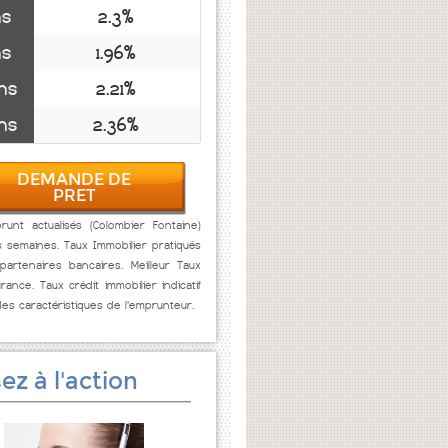
ns
2.3%
ns
1.96%
ns
2.21%
ns
2.36%
DEMANDE DE
PRET
unt actualisés (Colombier Fontaine)
s semaines. Taux Immobilier pratiqués
artenaires bancaires. Meilleur Taux
rance. Taux crédit immobilier indicatif
des caractéristiques de l'emprunteur.
ez à l'action