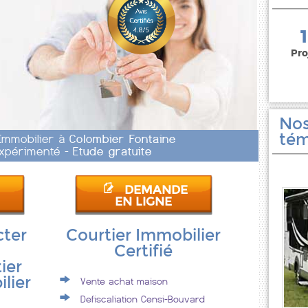
150 000 euros
Pro
Nos
tém
 Immobilier à
Colombier Fontaine
 Expérimenté -
Etude gratuite
DEMANDE
EN LIGNE
cter
Courtier Immobilier
Certifié
ier
lier
Vente achat maison
Defiscaliation Censi-Bouvard