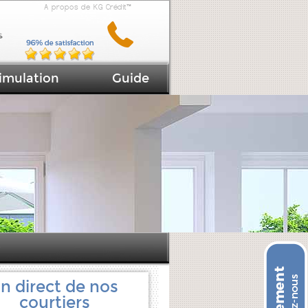
A propos de KG Crédit™
imulation
Guide
)
n direct de nos
courtiers