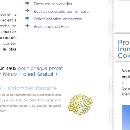
Diminuer ses credits
Rachat de soulte par un tiers
obilier à
Crédit création entreprise
 et est à
erche de
Assurance de Pret
ourtier
érimenté
,
Pr
r conseil
Imm
t la plus
Col
eur taux
pour chaque projet
Vou
c'est Gratuit
!
r l'étude ?
imp
à 
»
s
Colombier fontaine
Sél
bien