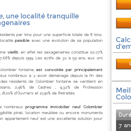
e
, une localité tranquille
agenaires
sidents par km2 pour une superficie totale de 8 km2.
Calc
localité
paisible
avec une évolution de sa population
d'e
ine
vieillit
, en effet les sexagenaires constitue 22.07%
.68% depuis 1999. Les actifs de 30 à 59 ans, eux ont
olombier fontaine,
est convoitée par principalement
plus nombreux à y avoir déménagé depuis la fin des
 des résidents de Colombier fontaine se ventilent en
'Artisans, 2,96% de Cadres , 9,32% de Profession
Meil
 18,00% d'Ouvriers et 21,90% de Retraités.
Colo
 de nombreux
programme immobilier neuf Colombier
gibilité pinel, location meublée ou encore monuments
Dur
 un appartement neuf est une excellente solution pour
7 an