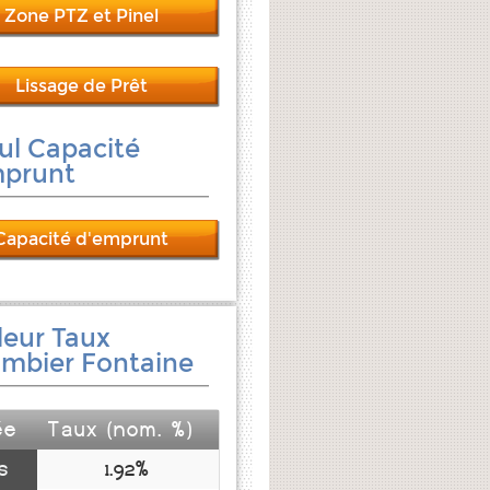
Zone PTZ et Pinel
Lissage de Prêt
ul Capacité
mprunt
Capacité d'emprunt
leur Taux
mbier Fontaine
ée
Taux (nom. %)
s
1.92%