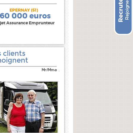
EPERNAY (51)
240 000 euros
160 000 euros
jet Assurance Emprunteur
 clients
oignent
Mr/Mme .