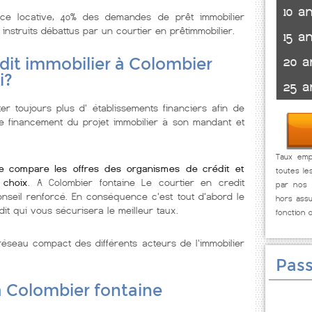
10 a
nce locative, 40% des demandes de prêt immobilier
 instruits débattus par un courtier en prêtimmobilier.
15 a
20 a
dit immobilier à Colombier
i?
25 a
r toujours plus d' établissements financiers afin de
de financement du projet immobilier à son mandant et
Taux empr
ne compare les offres des organismes de crédit et
toutes le
 choix
. A Colombier fontaine Le courtier en credit
par nos p
onseil renforcé. En conséquence c'est tout d'abord le
hors assu
dit qui vous sécurisera le meilleur taux.
fonction 
éseau compact des différents acteurs de l'immobilier
Pass
à Colombier fontaine