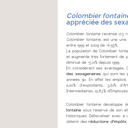
Colombier fontain
appréciée des sex
Colombier fontaine
recense 173 ré
Colombier fontaine
, est une une 
entre 1999 et 2009 de -6.55%.
La population de Colombier fonta
et augmente très fortement de 47
diminué de -5.01% depuis 1999.
En considérant ses avantages, C
des sexagenaires
qui sont les 
années 90. En effet les emplois
0,00% d'exploitants, 3,61% d
Intermédiaires, 12,83% d'Employés,
Colombier fontaine développe
fontaine
sous réserve de son éli
historiques. Défiscaliser avec à
obtenir des
réductions d'impôts
.