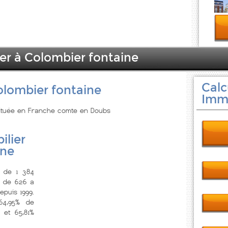
ier à Colombier fontaine
Calc
olombier fontaine
Immo
 située en Franche comte en Doubs
ilier
ine
s de 1 384
, de 626 a
puis 1999.
4,95% de
 et 65,81%