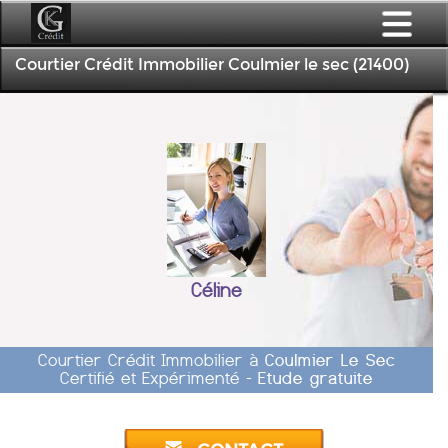
Courtier Crédit Immobilier Coulmier le sec (21400)
Céline
Courtier Crédit Immobilier à
Coulmier Le Sec
Certifié et Expérimenté -
Etude gratuite