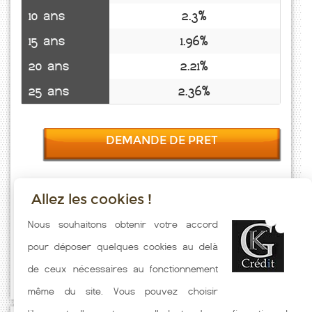
10 ans
2.3%
15 ans
1.96%
20 ans
2.21%
25 ans
2.36%
DEMANDE DE PRET
Allez les cookies !
Taux emprunt actualisés (Coulmier Le Sec) toutes les semaines. Taux
Nous souhaitons obtenir votre accord
Immobilier pratiqués par nos partenaires bancaires. Meilleur Taux
pour déposer quelques cookies au delà
hors assurance. Taux crédit immobilier indicatif fonction des
de ceux nécessaires au fonctionnement
caractéristiques de l'emprunteur.
même du site. Vous pouvez choisir