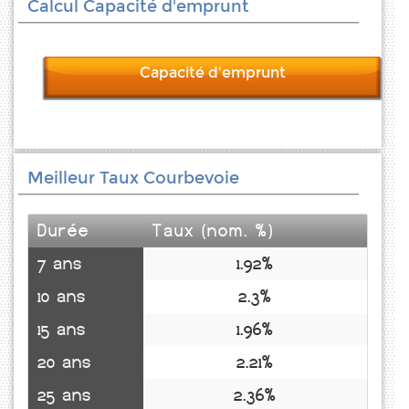
Calcul Capacité d'emprunt
Capacité d'emprunt
Meilleur Taux Courbevoie
Durée
Taux (nom. %)
7 ans
1.92%
10 ans
2.3%
15 ans
1.96%
20 ans
2.21%
25 ans
2.36%