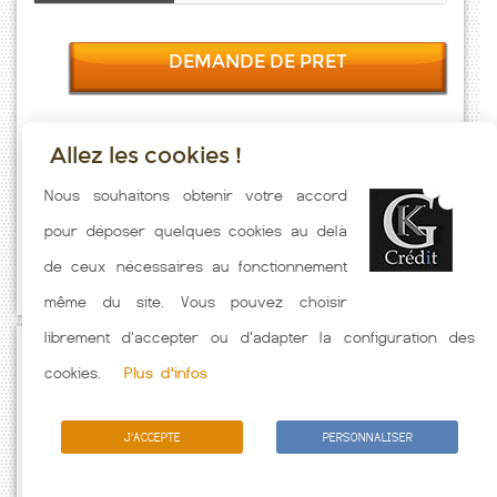
DEMANDE DE PRET
Allez les cookies !
Taux emprunt actualisés (Courbevoie) toutes les semaines. Taux
Nous souhaitons obtenir votre accord
Immobilier pratiqués par nos partenaires bancaires. Meilleur Taux
pour déposer quelques cookies au delà
hors assurance. Taux crédit immobilier indicatif fonction des
de ceux nécessaires au fonctionnement
caractéristiques de l'emprunteur.
même du site. Vous pouvez choisir
librement d'accepter ou d'adapter la configuration des
Passez à l'action
cookies.
Plus d'infos
J'ACCEPTE
PERSONNALISER