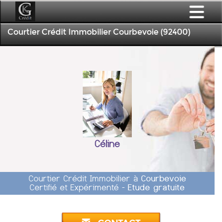
Courtier Crédit Immobilier Courbevoie (92400)
Céline
Courtier Crédit Immobilier à
Courbevoie
Certifié et Expérimenté -
Etude gratuite