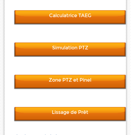
Calculatrice TAEG
Simulation PTZ
Zone PTZ et Pinel
Lissage de Prêt