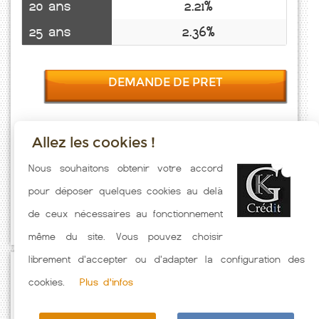
20 ans
2.21%
25 ans
2.36%
DEMANDE DE PRET
Allez les cookies !
Taux emprunt actualisés (Couthenans) toutes les semaines. Taux
Nous souhaitons obtenir votre accord
Immobilier pratiqués par nos partenaires bancaires. Meilleur Taux
pour déposer quelques cookies au delà
hors assurance. Taux crédit immobilier indicatif fonction des
de ceux nécessaires au fonctionnement
caractéristiques de l'emprunteur.
même du site. Vous pouvez choisir
librement d'accepter ou d'adapter la configuration des
Passez à l'action
cookies.
Plus d'infos