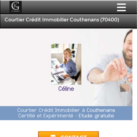
Courtier Crédit Immobilier Couthenans (70400)
Céline
Courtier Crédit Immobilier à
Couthenans
Certifié et Expérimenté -
Etude gratuite