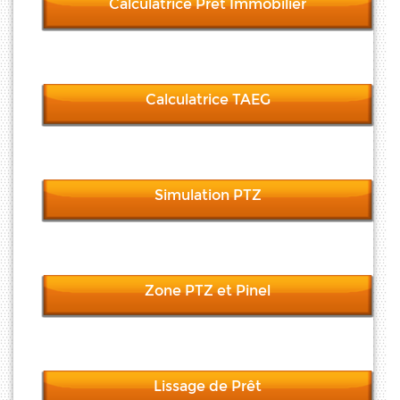
Calculatrice Pret Immobilier
Calculatrice TAEG
Simulation PTZ
Zone PTZ et Pinel
Lissage de Prêt