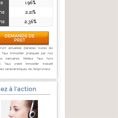
ns
1.96%
ns
2.21%
ns
2.36%
DEMANDE DE
PRET
unt actualisés (Darazac) toutes les
. Taux Immobilier pratiqués par nos
res bancaires. Meilleur Taux hors
e. Taux crédit immobilier indicatif
des caractéristiques de l'emprunteur.
ez à l'action