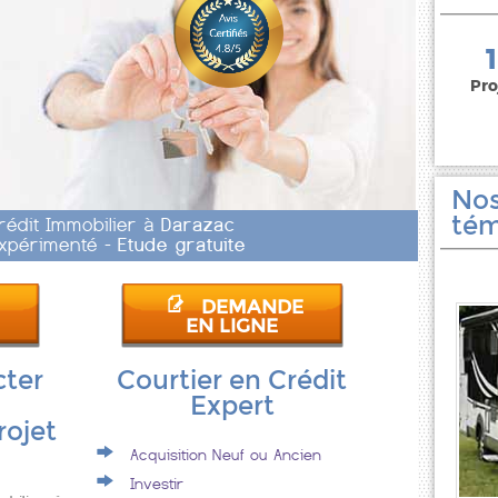
150 000 euros
Pro
Nos
tém
rédit Immobilier à
Darazac
 Expérimenté -
Etude gratuite
DEMANDE
EN LIGNE
cter
Courtier en Crédit
Expert
rojet
Acquisition Neuf ou Ancien
Investir