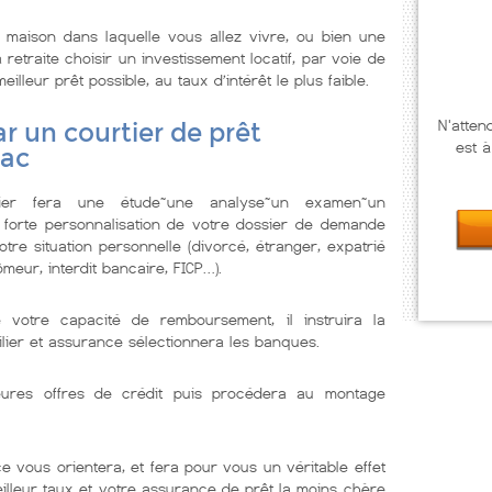
maison dans laquelle vous allez vivre, ou bien une
retraite choisir un investissement locatif, par voie de
leur prêt possible, au taux d’intérêt le plus faible.
N'atten
r un courtier de prêt
est à
zac
lier fera une étude~une analyse~un examen~un
 forte personnalisation de votre dossier de demande
tre situation personnelle (divorcé, étranger, expatrié
meur, interdit bancaire, FICP…).
e votre capacité de remboursement, il instruira la
lier et assurance sélectionnera les banques.
illeures offres de crédit puis procédera au montage
e vous orientera, et fera pour vous un véritable effet
eilleur taux et votre assurance de prêt la moins chère