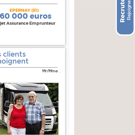
EPERNAY (51)
240 000 euros
160 000 euros
jet Assurance Emprunteur
 clients
oignent
Mr/Mme .