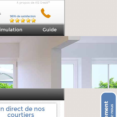
A propos de KG Crédit™
imulation
Guide
n direct de nos
courtiers