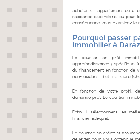
acheter un appartement ou une 
résidence secondaire, ou pour la 
conséquence vous examinez le meil
Pourquoi passer pa
immobilier à Dara
Le courtier en prêt immobi
approfondissement} spécifique à
du financement en fonction de vo
non-résident …) et financière (chô
En fonction de votre profil, d
demande pret. Le courtier immobi
Enfin, il sélectionnera les me
financier adéquat.
Le courtier en crédit et assuranc
de levier pour vous obtenir le m