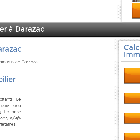
ier à Darazac
Calc
arazac
Immo
Limousin en Correze
ilier
itants. Le
suivi une
9. Le parc
ons, 2,65%
iétaires.