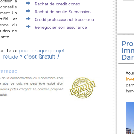
obilier à
Rachat de credit conso
conseille
Rachat de soulte Succession
ement.
Un
tifié et
Credit professionnel tresorerie
rance du
Renégocier son assurance
lution de
mante
.
Pr
Imm
eur taux
pour chaque projet
Dar
c'est Gratuit
!
r l'étude ?
arazac
Vou
Inv
par
immo