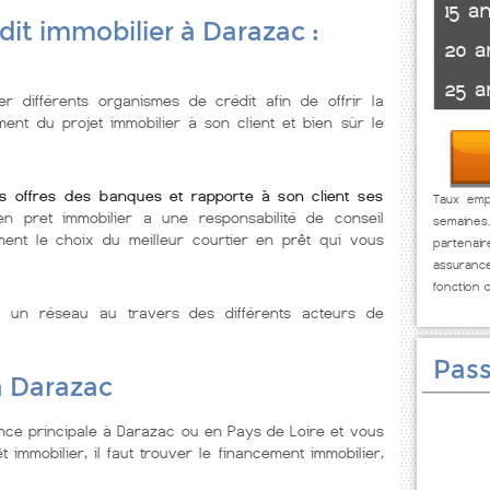
15 a
dit immobilier à Darazac :
20 a
25 a
er différents organismes de crédit afin de offrir la
ent du projet immobilier à son client et bien sùr le
es offres des banques et rapporte à son client ses
Taux empr
n pret immobilier a une responsabilité de conseil
semaines
ement le choix du meilleur courtier en prêt qui vous
partenai
assuranc
fonction 
e un réseau au travers des différents acteurs de
Pass
à Darazac
nce principale à Darazac ou en Pays de Loire et vous
t immobilier, il faut trouver le financement immobilier,