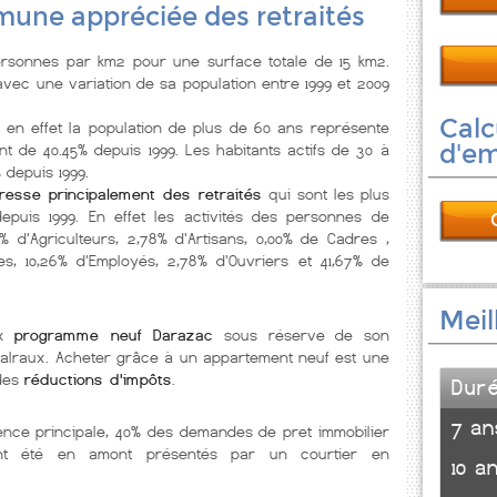
une appréciée des retraités
rsonnes par km2 pour une surface totale de 15 km2.
avec une variation de sa population entre 1999 et 2009
Calc
, en effet la population de plus de 60 ans représente
d'e
t de 40.45% depuis 1999. Les habitants actifs de 30 à
depuis 1999.
éresse principalement des retraités
qui sont les plus
epuis 1999. En effet les activités des personnes de
 d'Agriculteurs, 2,78% d'Artisans, 0,00% de Cadres ,
es, 10,26% d'Employés, 2,78% d'Ouvriers et 41,67% de
Meil
ux
programme neuf Darazac
sous réserve de son
e malraux. Acheter grâce à un appartement neuf est une
 des
réductions d'impôts
.
Dur
7 an
ence principale, 40% des demandes de pret immobilier
nt été en amont présentés par un courtier en
10 a