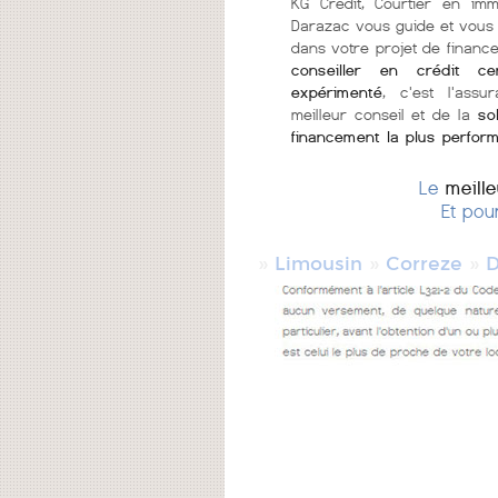
KG Crédit, Courtier en imm
Darazac vous guide et vous 
dans votre projet de financ
conseiller en crédit cer
expérimenté
, c'est l'assu
meilleur conseil et de la
so
financement la plus perfor
Le
meill
Et pou
»
»
»
Limousin
Correze
D