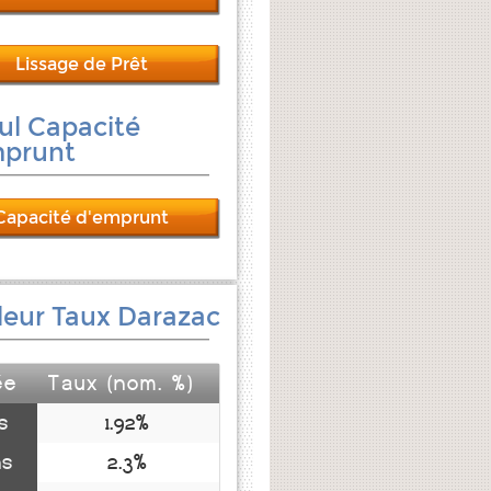
Lissage de Prêt
ul Capacité
mprunt
Capacité d'emprunt
leur Taux Darazac
ée
Taux (nom. %)
s
1.92%
ns
2.3%