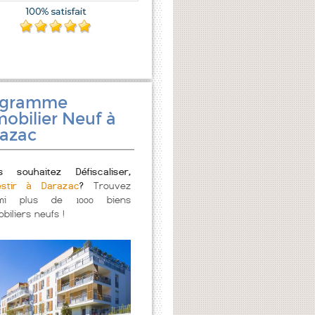
ogramme
obilier Neuf à
azac
s souhaitez Défiscaliser,
estir à Darazac
?
Trouvez
mi plus de 1000 biens
biliers neufs !