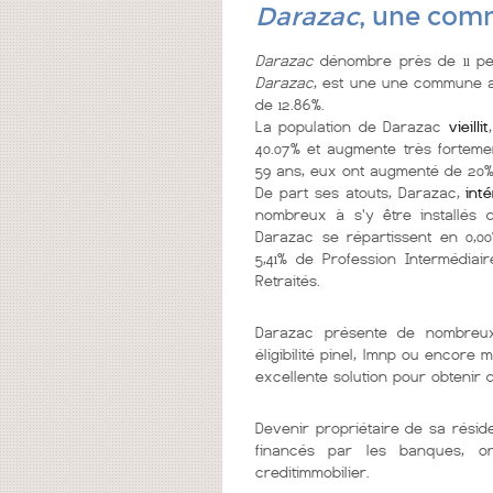
Darazac
, une comm
Darazac
dénombre près de 11 pe
Darazac
, est une une commune
de 12.86%.
La population de Darazac
vieillit
40.07% et augmente très fortemen
59 ans, eux ont augmenté de 20% 
De part ses atouts, Darazac,
int
nombreux à s'y être installés d
Darazac se répartissent en 0,00%
5,41% de Profession Intermédiair
Retraités.
Darazac présente de nombre
éligibilité pinel, lmnp ou encor
excellente solution pour obtenir
Devenir propriétaire de sa résid
financés par les banques, o
creditimmobilier.