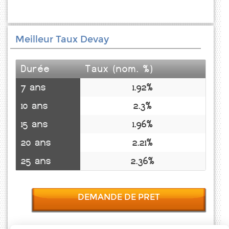
Meilleur Taux Devay
Durée
Taux (nom. %)
7 ans
1.92%
10 ans
2.3%
15 ans
1.96%
20 ans
2.21%
25 ans
2.36%
DEMANDE DE PRET