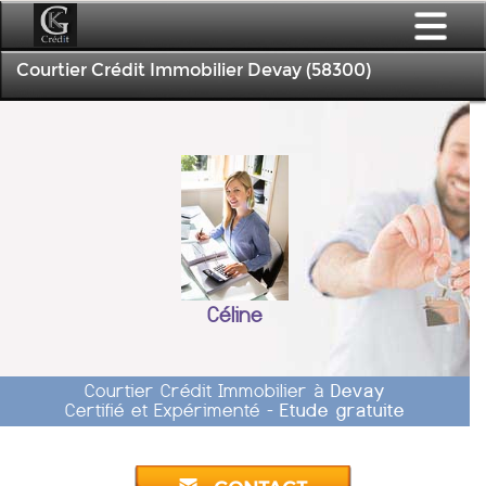
Courtier Crédit Immobilier Devay (58300)
Céline
Courtier Crédit Immobilier à
Devay
Certifié et Expérimenté -
Etude gratuite