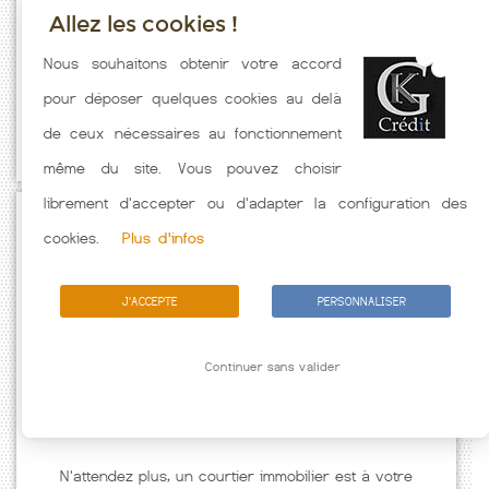
Allez les cookies !
Taux emprunt actualisés (Devay) toutes les semaines. Taux Immobilier
Nous souhaitons obtenir votre accord
pratiqués par nos partenaires bancaires. Meilleur Taux hors
pour déposer quelques cookies au delà
assurance. Taux crédit immobilier indicatif fonction des
de ceux nécessaires au fonctionnement
caractéristiques de l'emprunteur.
même du site. Vous pouvez choisir
librement d'accepter ou d'adapter la configuration des
Passez à l'action
cookies.
Plus d'infos
J'ACCEPTE
PERSONNALISER
Continuer sans valider
N'attendez plus, un courtier immobilier est à votre