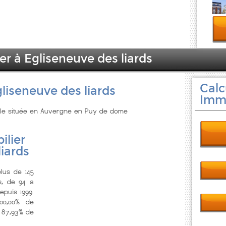
er à Egliseneuve des liards
Calc
liseneuve des liards
Immo
ille située en Auvergne en Puy de dome
ilier
liards
lus de 145
s, de 94 a
puis 1999.
00,00% de
 87,93% de