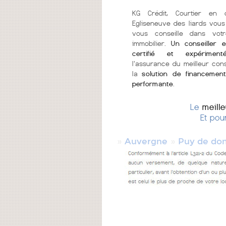
KG Crédit, Courtier en 
Egliseneuve des liards vous
vous conseille dans votr
immobilier.
Un conseiller e
certifié et expériment
l'assurance du meilleur cons
la
solution de financement
performante
.
Le
meill
Et pou
»
»
Auvergne
Puy de do