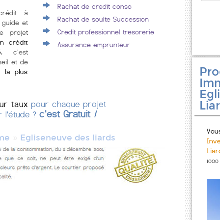
Rachat de credit conso
crédit à
Rachat de soulte Succession
 guide et
Credit professionnel tresorerie
e projet
n crédit
Assurance emprunteur
é
, c'est
eil et de
Pr
 la plus
Imm
Egl
Lia
eur taux
pour chaque projet
c'est Gratuit
!
r l'étude ?
Vou
»
me
Egliseneuve des liards
Inv
Lia
1000