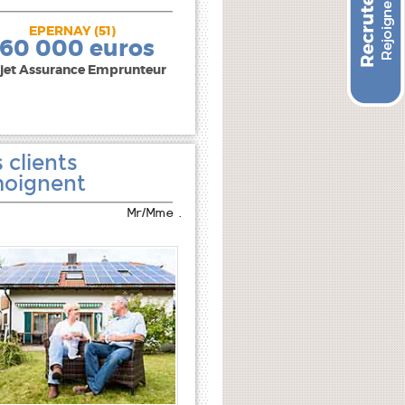
EPERNAY (51)
240 000 euros
160 000 euros
jet Assurance Emprunteur
 clients
oignent
Mr/Mme .