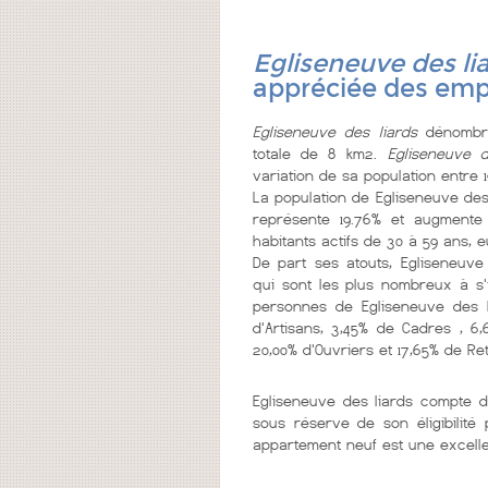
Egliseneuve des li
appréciée des emp
Egliseneuve des liards
dénombre
totale de 8 km2.
Egliseneuve d
variation de sa population entre 
La population de Egliseneuve des
représente 19.76% et augmente 
habitants actifs de 30 à 59 ans, 
De part ses atouts, Egliseneuve
qui sont les plus nombreux à s'y 
personnes de Egliseneuve des li
d'Artisans, 3,45% de Cadres , 6,
20,00% d'Ouvriers et 17,65% de Ret
Egliseneuve des liards compte
sous réserve de son éligibilit
appartement neuf est une excelle