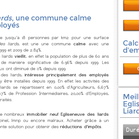
ards
, une commune calme
loyés
 jusqu'à 18 personnes par km2 pour une surface
Calc
es liards
, est une une commune
calme
avec une
d'e
1999 et 2009 de 2.84%.
 liards
vieillit
, en effet la population de plus de 60 ans
de manière significative de 6.96% depuis 1999. Les
eux ont diminué de 0% depuis 1999.
 des liards,
intéresse principalement des employés
être installés depuis 1999. En effet les activités des
ards se répartissent en 0,00% d'Agriculteurs, 6,67%
67% de Profession Intermédiaires, 20,00% d'Employés,
Meil
raités.
Egli
Liar
 de nombreux
immobilier neuf Egliseneuve des liards
é pinel, lmnp ou encore malraux. Acheter grâce à un
nte solution pour obtenir des
réductions d'impôts
.
Dur