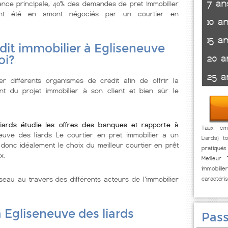
7 an
ence principale, 40% des demandes de pret immobilier
ont été en amont négociés par un courtier en
10 a
15 a
dit immobilier à Egliseneuve
20 a
oi?
25 a
er différents organismes de crédit afin de offrir la
nt du projet immobilier à son client et bien sùr le
liards étudie les offres des banques et rapporte à
Taux emp
neuve des liards Le courtier en pret immobilier a un
Liards) t
 donc idéalement le choix du meilleur courtier en prêt
pratiqué
x.
Meilleur
immobi
seau au travers des différents acteurs de l'immobilier
caractéri
à Egliseneuve des liards
Pass