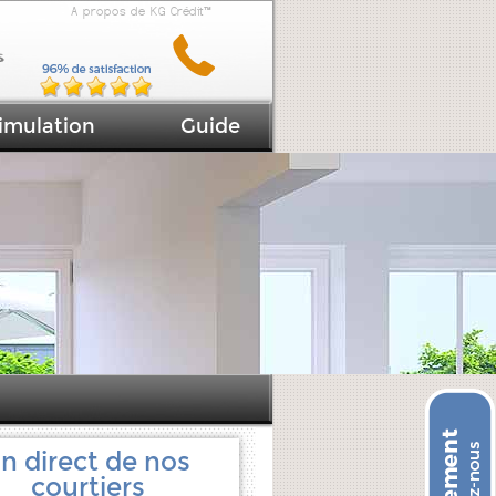
A propos de KG Crédit™
imulation
Guide
n direct de nos
courtiers