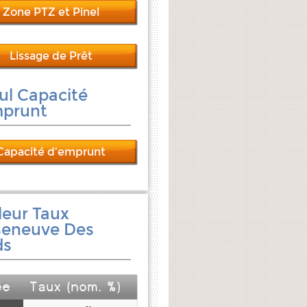
Zone PTZ et Pinel
Lissage de Prêt
ul Capacité
mprunt
Capacité d'emprunt
leur Taux
seneuve Des
ds
ée
Taux (nom. %)