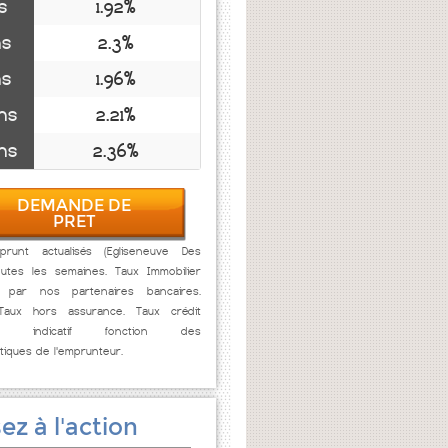
s
1.92%
ns
2.3%
ns
1.96%
ns
2.21%
ns
2.36%
DEMANDE DE
PRET
runt actualisés (Egliseneuve Des
outes les semaines. Taux Immobilier
s par nos partenaires bancaires.
 Taux hors assurance. Taux crédit
lier indicatif fonction des
stiques de l'emprunteur.
ez à l'action