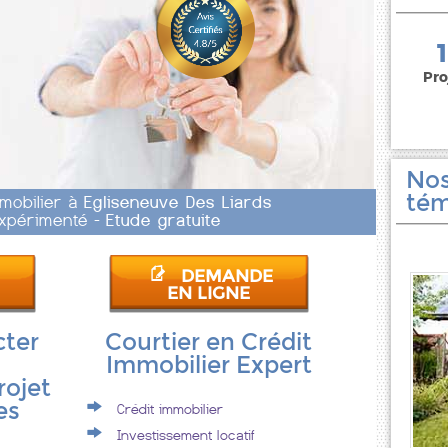
150 000 euros
Pro
Nos
tém
mmobilier à
Egliseneuve Des Liards
 Expérimenté -
Etude gratuite
DEMANDE
EN LIGNE
cter
Courtier en Crédit
Immobilier Expert
rojet
es
Crédit immobilier
Investissement locatif