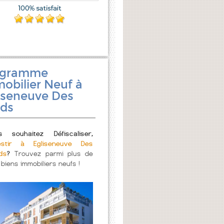
ogramme
obilier Neuf à
iseneuve Des
rds
s souhaitez Défiscaliser,
estir à Egliseneuve Des
rds
?
Trouvez parmi plus de
 biens immobiliers neufs !