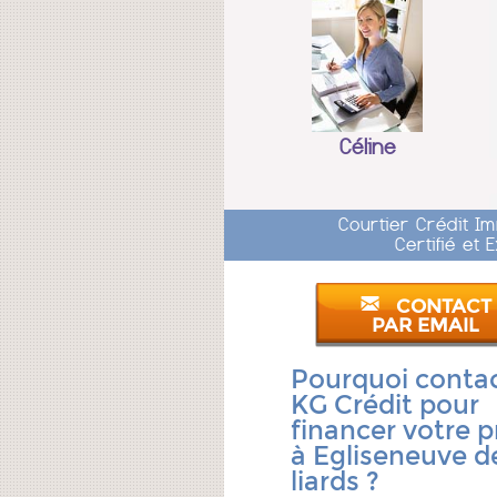
Céline
Courtier Crédit I
Certifié et
CONTACT
PAR EMAIL
Pourquoi conta
KG Crédit pour
financer votre p
à Egliseneuve d
liards ?