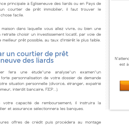
ce principale à Egliseneuve des liards ou en Pays de
n courtier de prêt immobilier, il faut trouver le
 chose facile.
maison dans laquelle vous allez vivre, ou bien une
retraite choisir un investissement locatif, par voie de
illeur prêt possible, au taux d’intérêt le plus faible.
r un courtier de prêt
N'atten
eneuve des liards
est à
lier fera une étude~une analyse~un examen~un
 forte personnalisation de votre dossier de demande
tre situation personnelle (divorcé, étranger, expatrié
meur, interdit bancaire, FICP…).
e votre capacité de remboursement, il instruira la
lier et assurance sélectionnera les banques.
illeures offres de crédit puis procédera au montage