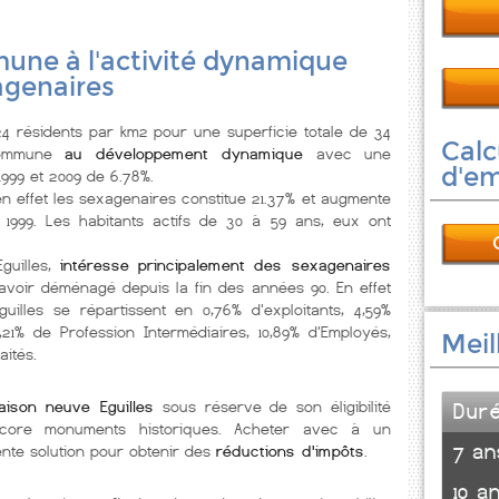
une à l'activité dynamique
agenaires
résidents par km2 pour une superficie totale de 34
Calc
commune
au développement dynamique
avec une
d'e
1999 et 2009 de 6.78%.
en effet les sexagenaires constitue 21.37% et augmente
 1999. Les habitants actifs de 30 à 59 ans, eux ont
guilles,
intéresse principalement des sexagenaires
avoir déménagé depuis la fin des années 90. En effet
uilles se répartissent en 0,76% d'exploitants, 4,59%
4,21% de Profession Intermédiaires, 10,89% d'Employés,
Meil
aités.
aison neuve Eguilles
sous réserve de son éligibilité
Dur
ncore monuments historiques. Acheter avec à un
7 an
nte solution pour obtenir des
réductions d'impôts
.
10 a