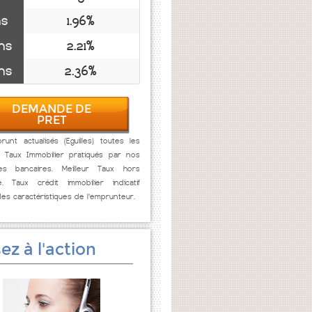
ns
1.96%
ns
2.21%
ns
2.36%
DEMANDE DE
PRET
unt actualisés (Eguilles) toutes les
. Taux Immobilier pratiqués par nos
res bancaires. Meilleur Taux hors
e. Taux crédit immobilier indicatif
des caractéristiques de l'emprunteur.
ez à l'action