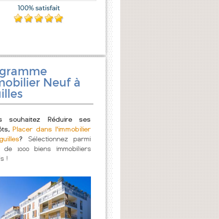
ogramme
obilier Neuf à
illes
s souhaitez Réduire ses
ôts,
Placer dans l'immobilier
uilles
?
Sélectionnez parmi
s de 1000 biens immobiliers
s !