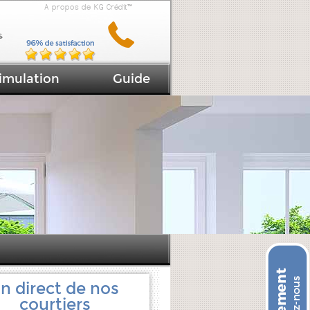
A propos de KG Crédit™
imulation
Guide
n direct de nos
courtiers