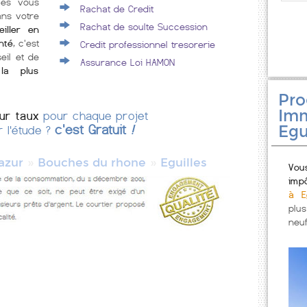
lles vous
Rachat de Credit
ans votre
Rachat de soulte Succession
iller en
nté
, c'est
Credit professionnel tresorerie
eil et de
Assurance Loi HAMON
la plus
Pr
Imm
eur taux
pour chaque projet
Egu
c'est Gratuit
!
r l'étude ?
»
»
azur
Bouches du rhone
Eguilles
Vou
imp
à Eg
plu
neuf