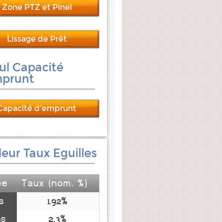
Zone PTZ et Pinel
Lissage de Prêt
ul Capacité
mprunt
Capacité d'emprunt
leur Taux Eguilles
ée
Taux (nom. %)
s
1.92%
ns
2.3%