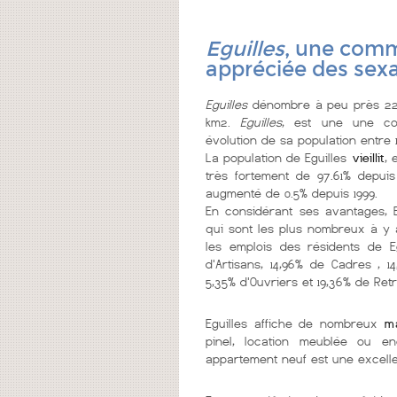
Eguilles
, une comm
appréciée des sex
Eguilles
dénombre à peu près 224 
km2.
Eguilles
, est une une 
évolution de sa population entre 
La population de Eguilles
vieillit
, 
très fortement de 97.61% depuis
augmenté de 0.5% depuis 1999.
En considérant ses avantages, E
qui sont les plus nombreux à y 
les emplois des résidents de Eg
d'Artisans, 14,96% de Cadres , 1
5,35% d'Ouvriers et 19,36% de Retr
Eguilles affiche de nombreux
m
pinel, location meublée ou e
appartement neuf est une excelle