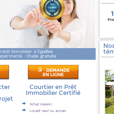
150 000 euros
Pro
Nos
tém
Crédit Immobilier à
Eguilles
 Expérimenté -
Etude gratuite
DEMANDE
EN LIGNE
cter
Courtier en Prêt
Immobilier Certifié
rojet
Achat maison
Locatif neuf ou ancien