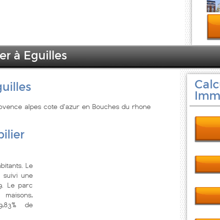
er à Eguilles
Calc
uilles
Immo
 Provence alpes cote d'azur en Bouches du rhone
ilier
bitants. Le
 suivi une
9. Le parc
 maisons,
69,83% de