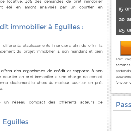
nce locative, 40% des demandes de pret immobilier
ont été en amont analysés par un courtier en
15 a
20 a
it immobilier à Eguilles :
25 a
 différents établissements financiers afin de offrir la
ancement du projet immobilier à son mandant et bien
Taux empr
semaines
es offres des organismes de crédit et rapporte à son
partenai
Le courtier en pret immobilier a une charge de conseil
assuranc
nne idéalement le choix du meilleur courtier en prêt
fonction 
x.
se un réseau compact des différents acteurs de
Pass
 Eguilles