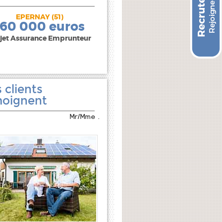
EPERNAY (51)
240 000 euros
160 000 euros
jet Assurance Emprunteur
 clients
oignent
Mr/Mme .