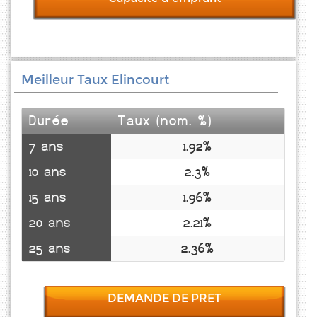
Meilleur Taux Elincourt
Durée
Taux (nom. %)
7 ans
1.92%
10 ans
2.3%
15 ans
1.96%
20 ans
2.21%
25 ans
2.36%
DEMANDE DE PRET