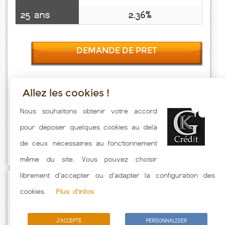
25 ans
2.36%
DEMANDE DE PRET
Allez les cookies !
Taux emprunt actualisés (Eriseul) toutes les semaines. Taux Immobilier
Nous souhaitons obtenir votre accord
pratiqués par nos partenaires bancaires. Meilleur Taux hors
pour déposer quelques cookies au delà
assurance. Taux crédit immobilier indicatif fonction des
de ceux nécessaires au fonctionnement
caractéristiques de l'emprunteur.
même du site. Vous pouvez choisir
librement d'accepter ou d'adapter la configuration des
Passez à l'action
cookies.
Plus d'infos
J'ACCEPTE
PERSONNALISER