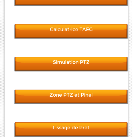
Calculatrice TAEG
Simulation PTZ
Zone PTZ et Pinel
Lissage de Prêt