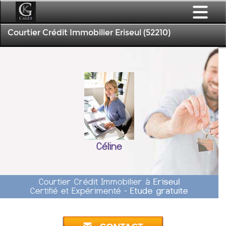
Courtier Crédit Immobilier Eriseul (52210)
Céline
Courtier Crédit Immobilier à
Eriseul
Certifié et Expérimenté -
Etude gratuite