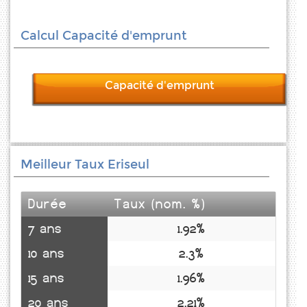
Calcul Capacité d'emprunt
Capacité d'emprunt
Meilleur Taux Eriseul
Durée
Taux (nom. %)
7 ans
1.92%
10 ans
2.3%
15 ans
1.96%
20 ans
2.21%