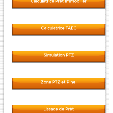
Calculatrice Pret Immobilier
Calculatrice TAEG
Simulation PTZ
Zone PTZ et Pinel
Lissage de Prêt