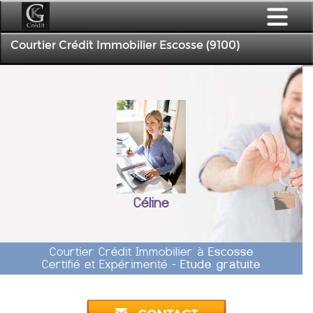
Courtier Crédit Immobilier Escosse (9100)
Céline
Courtier Crédit Immobilier à
Escosse
Certifié et Expérimenté -
Etude gratuite