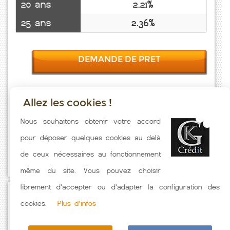
20 ans
2.21%
25 ans
2.36%
DEMANDE DE PRET
Allez les cookies !
Taux emprunt actualisés (Escosse) toutes les semaines. Taux
Nous souhaitons obtenir votre accord
Immobilier pratiqués par nos partenaires bancaires. Meilleur Taux
pour déposer quelques cookies au delà
hors assurance. Taux crédit immobilier indicatif fonction des
de ceux nécessaires au fonctionnement
caractéristiques de l'emprunteur.
même du site. Vous pouvez choisir
librement d'accepter ou d'adapter la configuration des
Passez à l'action
cookies.
Plus d'infos