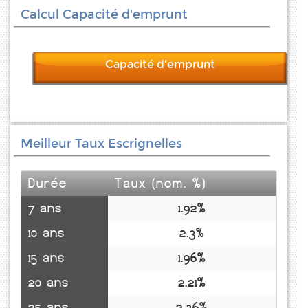
Calcul Capacité d'emprunt
Capacité d'emprunt
Meilleur Taux Escrignelles
Durée
Taux (nom. %)
7 ans
1.92%
10 ans
2.3%
15 ans
1.96%
20 ans
2.21%
25 ans
2.36%