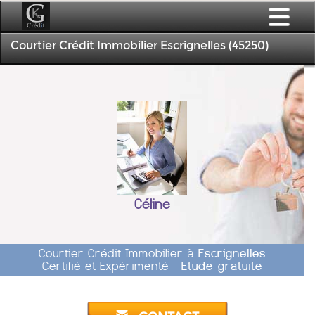
Courtier Crédit Immobilier Escrignelles (45250)
Céline
Courtier Crédit Immobilier à
Escrignelles
Certifié et Expérimenté -
Etude gratuite