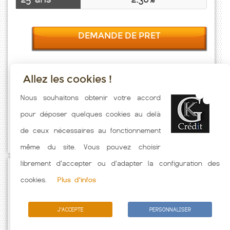
DEMANDE DE PRET
Allez les cookies !
Taux emprunt actualisés (Escrignelles) toutes les semaines. Taux
Nous souhaitons obtenir votre accord
Immobilier pratiqués par nos partenaires bancaires. Meilleur Taux
pour déposer quelques cookies au delà
hors assurance. Taux crédit immobilier indicatif fonction des
de ceux nécessaires au fonctionnement
caractéristiques de l'emprunteur.
même du site. Vous pouvez choisir
librement d'accepter ou d'adapter la configuration des
Passez à l'action
cookies.
Plus d'infos
J'ACCEPTE
PERSONNALISER