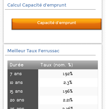
Calcul Capacité d'emprunt
Capacité d'emprunt
Meilleur Taux Ferrussac
Durée
Taux (nom. %)
7 ans
1.92%
10 ans
2.3%
15 ans
1.96%
20 ans
2.21%
25 ans
2.36%