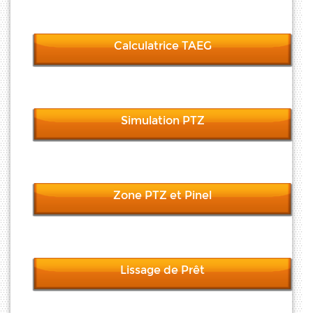
Calculatrice TAEG
Simulation PTZ
Zone PTZ et Pinel
Lissage de Prêt