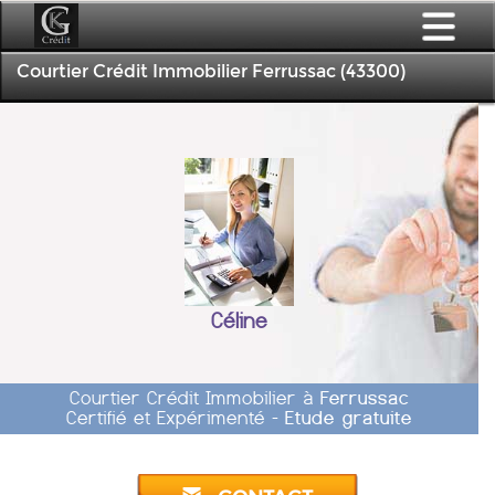
Courtier Crédit Immobilier Ferrussac (43300)
Céline
Courtier Crédit Immobilier à
Ferrussac
Certifié et Expérimenté -
Etude gratuite