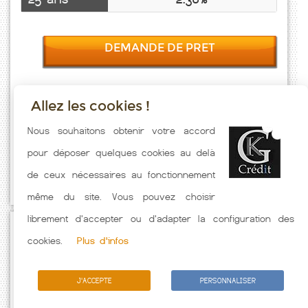
DEMANDE DE PRET
Allez les cookies !
Taux emprunt actualisés (Ferrussac) toutes les semaines. Taux
Nous souhaitons obtenir votre accord
Immobilier pratiqués par nos partenaires bancaires. Meilleur Taux
pour déposer quelques cookies au delà
hors assurance. Taux crédit immobilier indicatif fonction des
de ceux nécessaires au fonctionnement
caractéristiques de l'emprunteur.
même du site. Vous pouvez choisir
librement d'accepter ou d'adapter la configuration des
Passez à l'action
cookies.
Plus d'infos
J'ACCEPTE
PERSONNALISER