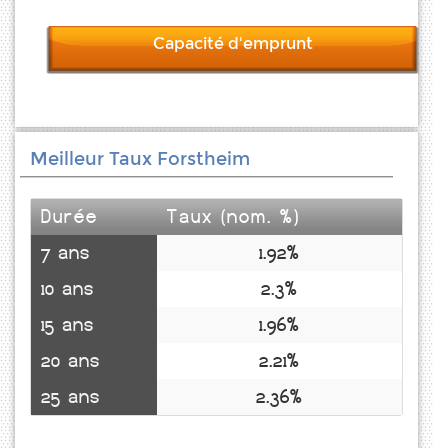
Capacité d'emprunt
Meilleur Taux Forstheim
Durée
Taux (nom. %)
7 ans
1.92%
10 ans
2.3%
15 ans
1.96%
20 ans
2.21%
25 ans
2.36%