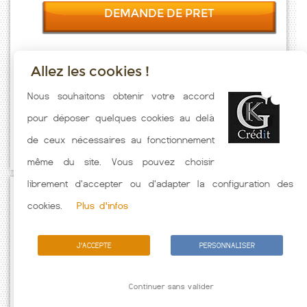
DEMANDE DE PRET
Allez les cookies !
Taux emprunt actualisés (Forstheim) toutes les semaines. Taux
Nous souhaitons obtenir votre accord
Immobilier pratiqués par nos partenaires bancaires. Meilleur Taux
pour déposer quelques cookies au delà
hors assurance. Taux crédit immobilier indicatif fonction des
de ceux nécessaires au fonctionnement
caractéristiques de l'emprunteur.
même du site. Vous pouvez choisir
librement d'accepter ou d'adapter la configuration des
Passez à l'action
cookies.
Plus d'infos
J'ACCEPTE
PERSONNALISER
Continuer sans valider