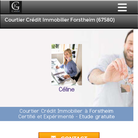
Courtier Crédit Immobilier Forstheim (67580)
Céline
Courtier Crédit Immobilier à
Forstheim
Certifié et Expérimenté -
Etude gratuite