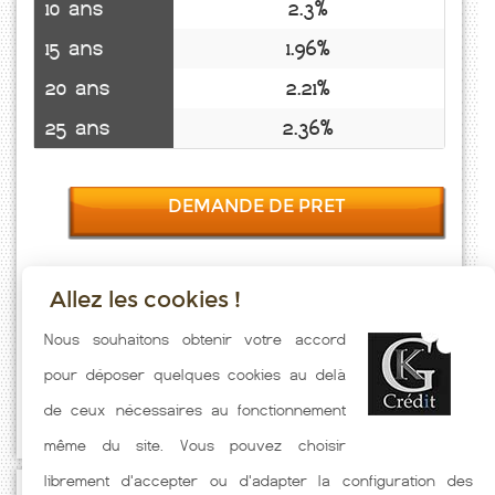
10 ans
2.3%
15 ans
1.96%
20 ans
2.21%
25 ans
2.36%
DEMANDE DE PRET
Allez les cookies !
Taux emprunt actualisés (Frais Marais) toutes les semaines. Taux
Nous souhaitons obtenir votre accord
Immobilier pratiqués par nos partenaires bancaires. Meilleur Taux
pour déposer quelques cookies au delà
hors assurance. Taux crédit immobilier indicatif fonction des
de ceux nécessaires au fonctionnement
caractéristiques de l'emprunteur.
même du site. Vous pouvez choisir
librement d'accepter ou d'adapter la configuration des