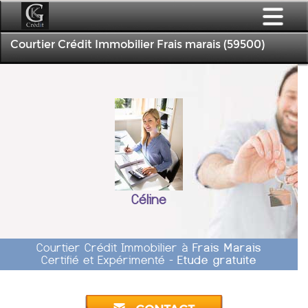
Courtier Crédit Immobilier Frais marais (59500)
Céline
Courtier Crédit Immobilier à
Frais Marais
Certifié et Expérimenté -
Etude gratuite