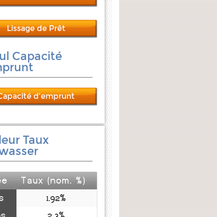
Lissage de Prêt
ul Capacité
mprunt
Capacité d'emprunt
leur Taux
swasser
ée
Taux (nom. %)
s
1.92%
ns
2.3%