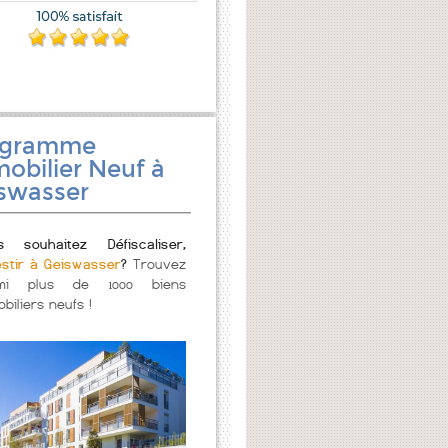
ogramme
obilier Neuf à
swasser
s souhaitez Défiscaliser,
estir à Geiswasser
?
Trouvez
mi plus de 1000 biens
biliers neufs !