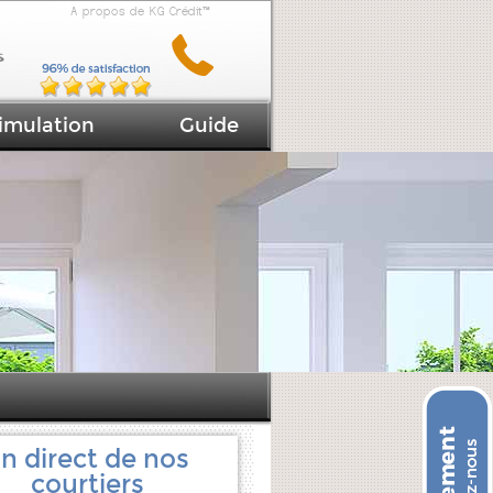
A propos de KG Crédit™
imulation
Guide
n direct de nos
courtiers