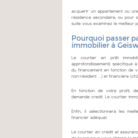
acquérir un appartement ou une
résidence secondaire, ou pour se
suite vous examinez le meilleur pr
Pourquoi passer pa
immobilier à Geis
Le courtier en prêt immobi
approfondissement} spécifique à
du financement en fonction de vo
non-résident …) et financière (chô
En fonction de votre profil, d
demande credit. Le courtier imm
Enfin, il sélectionnera les me
financier adéquat.
Le courtier en crédit et assuranc
de levier pour vous obtenir le m