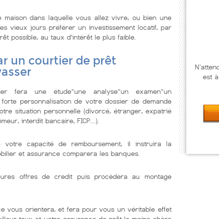
 maison dans laquelle vous allez vivre, ou bien une
s vieux jours préférer un investissement locatif, par
êt possible, au taux d’intérêt le plus faible.
r un courtier de prêt
N'atten
wasser
est à
lier fera une étude~une analyse~un examen~un
 forte personnalisation de votre dossier de demande
tre situation personnelle (divorcé, étranger, expatrié
meur, interdit bancaire, FICP…).
e votre capacité de remboursement, il instruira la
obilier et assurance comparera les banques.
illeures offres de credit puis procédera au montage
e vous orientera, et fera pour vous un véritable effet
eilleur taux et votre assurance de prêt la moins chère