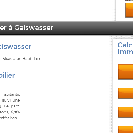
ier à Geiswasser
Calc
eiswasser
Immo
n Alsace en Haut rhin
ilier
habitants.
 suivi une
9. Le parc
ons, 6,15%
riétaires.