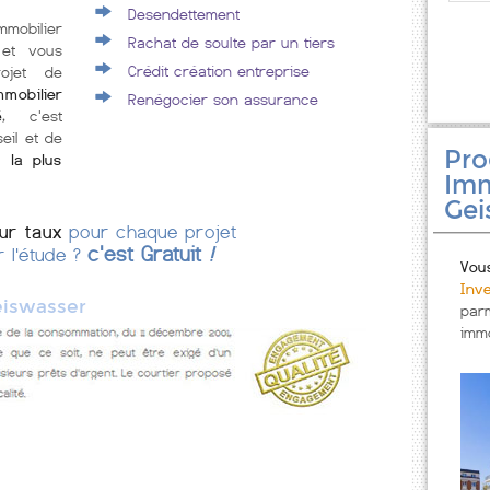
Desendettement
mmobilier
Rachat de soulte par un tiers
 et vous
Crédit création entreprise
rojet de
mmobilier
Renégocier son assurance
é
, c'est
eil et de
Pr
 la plus
Imm
Gei
eur taux
pour chaque projet
c'est Gratuit
!
r l'étude ?
Vou
Inv
iswasser
par
immo