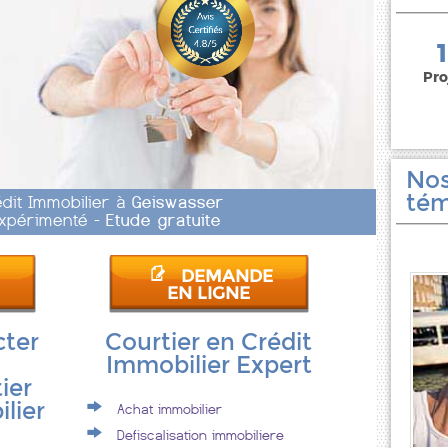
150 000 euros
Pro
Nos
tém
édit Immobilier à
Geiswasser
 Expérimenté -
Etude gratuite
DEMANDE
EN LIGNE
cter
Courtier en Crédit
Immobilier Expert
ier
lier
Achat immobilier
Defiscalisation immobiliere