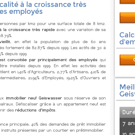
ocalité à la croissance très
des employés
ersonnes par km2 pour une surface totale de 8 km2.
à la croissance très rapide
avec une variation de sa
Calc
28.79%.
d'e
eillit
, en effet la population de plus de 60 ans
ès fortement de 82.87% depuis 1999. Les actifs de 30 à
% depuis 1999.
est convoitée par principalement des employés
qui
re installés depuis 1999. En effet les activités des
ent en 1,40% d'Agriculteurs, 2,77% d'Artisans, 4,10% de
termédiaires, 21,94% d'Employés, 19,25% d'Ouvriers et
Meil
Gei
eux
immobilier neuf Geiswasser
sous réserve de son
 malraux. Défiscaliser grâce à un appartement neuf est
enir des
réductions d'impôts
.
Dur
7 an
ence principale, 40% des demandes de prêt immobilier
 instruits présentés par un courtier en prêtimmobilier.
10 a