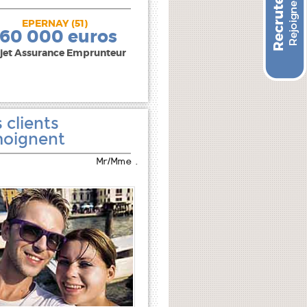
EPERNAY (51)
240 000 euros
160 000 euros
jet Assurance Emprunteur
 clients
oignent
Mr/Mme .