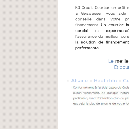
KG Crédit, Courtier en prêt i
à Geiswasser vous aide
conseille dans votre p
financement.
Un courtier i
certifié et expériment
l'assurance du meilleur cons
la
solution de financement
performante
.
Le
meill
Et pou
»
»
»
Alsace
Haut rhin
Ge