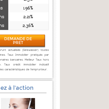
ns
1.96%
ns
2.21%
ns
2.36%
DEMANDE DE
PRET
runt actualisés (Geiswasser) toutes
ines. Taux Immobilier pratiqués par
naires bancaires. Meilleur Taux hors
e. Taux crédit immobilier indicatif
des caractéristiques de l'emprunteur.
ez à l'action