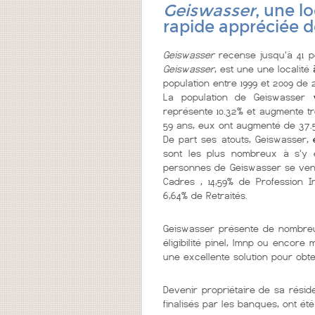
Geiswasser
, une l
rapide appréciée 
Geiswasser
recense jusqu'à 41 p
Geiswasser
, est une une localité
population entre 1999 et 2009 de 
La population de Geiswasser
vi
représente 10.32% et augmente tr
59 ans, eux ont augmenté de 37.5
De part ses atouts, Geiswasser,
sont les plus nombreux à s'y êt
personnes de Geiswasser se ventil
Cadres , 14,59% de Profession In
6,64% de Retraités.
Geiswasser présente de nombr
éligibilité pinel, lmnp ou encore
une excellente solution pour obt
Devenir propriétaire de sa résid
finalisés par les banques, ont été