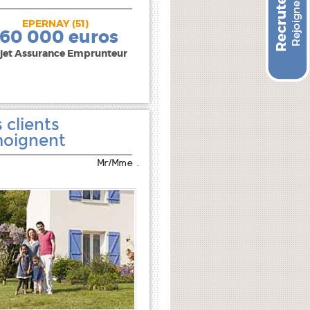
EPERNAY (51)
240 000 euros
160 000 euros
jet Assurance Emprunteur
 clients
oignent
Mr/Mme .