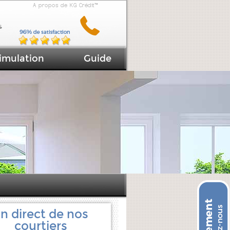
A propos de KG Crédit™
imulation
Guide
n direct de nos
courtiers