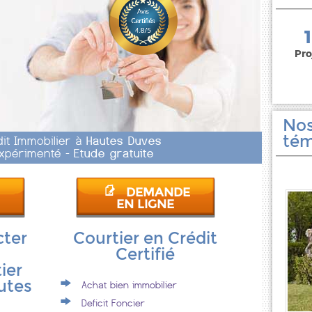
150 000 euros
Pro
Nos
tém
dit Immobilier à
Hautes Duves
 Expérimenté -
Etude gratuite
DEMANDE
EN LIGNE
cter
Courtier en Crédit
Certifié
ier
utes
Achat bien immobilier
Deficit Foncier