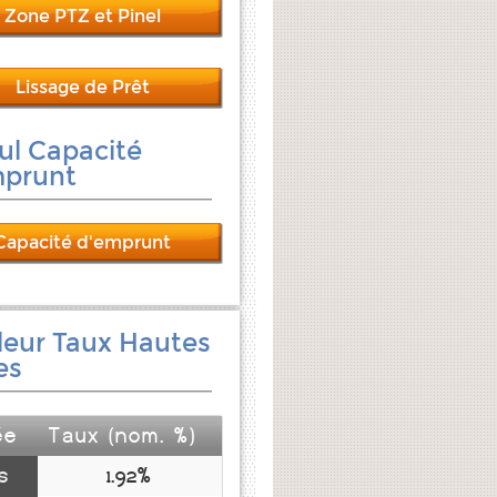
Zone PTZ et Pinel
Lissage de Prêt
ul Capacité
mprunt
Capacité d'emprunt
leur Taux Hautes
es
ée
Taux (nom. %)
s
1.92%