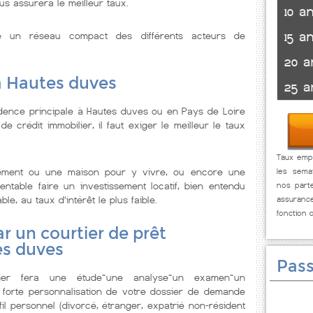
us assurera le meilleur taux.
10 a
15 a
se un réseau compact des différents acteurs de
20 a
à Hautes duves
25 a
dence principale à Hautes duves ou en Pays de Loire
 crédit immobilier, il faut exiger le meilleur le taux
Taux empr
tement ou une maison pour y vivre, ou encore une
les sema
ntable faire un investissement locatif, bien entendu
nos parte
ble, au taux d’intérêt le plus faible.
assuranc
fonction 
r un courtier de prêt
es duves
Pass
lier fera une étude~une analyse~un examen~un
 forte personnalisation de votre dossier de demande
il personnel (divorcé, étranger, expatrié non-résident