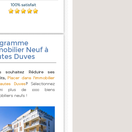
ogramme
obilier Neuf à
tes Duves
s souhaitez Réduire ses
ôts,
Placer dans l'immobilier
autes Duves
?
Sélectionnez
mi plus de 1000 biens
biliers neufs !