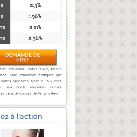
ns
2.3%
ns
1.96%
ns
2.21%
ns
2.36%
DEMANDE DE
PRET
unt actualisés (Hautes Duves) toutes
ines. Taux Immobilier pratiqués par
naires bancaires. Meilleur Taux hors
e. Taux crédit immobilier indicatif
des caractéristiques de l'emprunteur.
ez à l'action