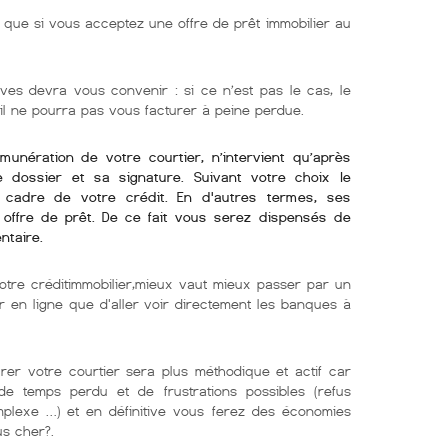
ue si vous acceptez une offre de prêt immobilier au
ves devra vous convenir : si ce n’est pas le cas, le
 il ne pourra pas vous facturer à peine perdue.
émunération de votre courtier, n’intervient qu’après
re dossier et sa signature. Suivant votre choix le
e cadre de votre crédit. En d'autres termes, ses
offre de prêt. De ce fait vous serez dispensés de
ntaire.
otre créditimmobilier,mieux vaut mieux passer par un
er en ligne que d'aller voir directement les banques à
er votre courtier sera plus méthodique et actif car
e temps perdu et de frustrations possibles (refus
mplexe …) et en définitive vous ferez des économies
us cher?.