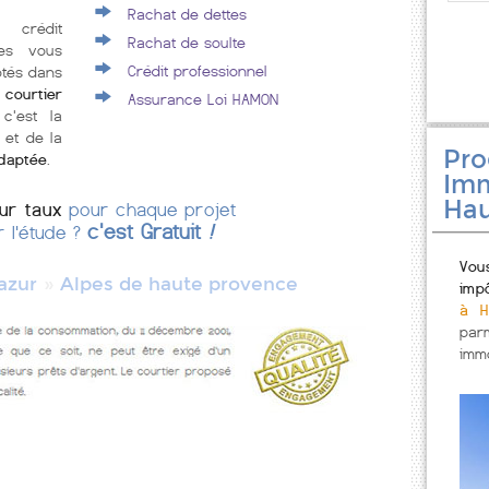
Rachat de dettes
 crédit
Rachat de soulte
ves vous
Crédit professionnel
ôtés dans
courtier
Assurance Loi HAMON
 c'est la
 et de la
Pr
adaptée
.
Imm
Hau
eur taux
pour chaque projet
c'est Gratuit
!
r l'étude ?
Vou
»
azur
Alpes de haute provence
imp
à H
par
immo