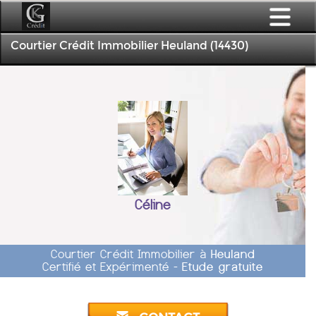
Courtier Crédit Immobilier Heuland (14430)
Céline
Courtier Crédit Immobilier à
Heuland
Certifié et Expérimenté -
Etude gratuite