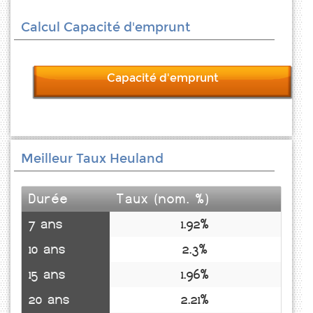
Calcul Capacité d'emprunt
Capacité d'emprunt
Meilleur Taux Heuland
Durée
Taux (nom. %)
7 ans
1.92%
10 ans
2.3%
15 ans
1.96%
20 ans
2.21%