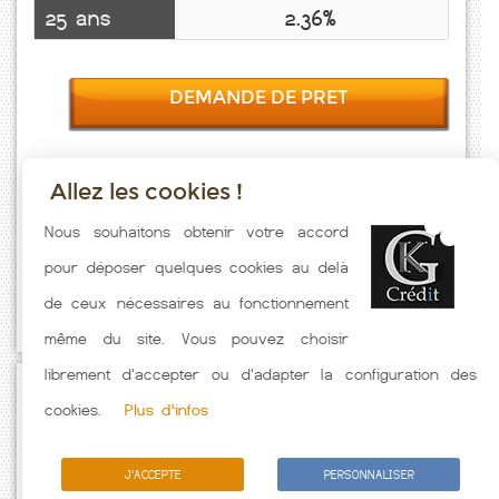
25 ans
2.36%
DEMANDE DE PRET
Allez les cookies !
Taux emprunt actualisés (Heuland) toutes les semaines. Taux
Nous souhaitons obtenir votre accord
Immobilier pratiqués par nos partenaires bancaires. Meilleur Taux
pour déposer quelques cookies au delà
hors assurance. Taux crédit immobilier indicatif fonction des
de ceux nécessaires au fonctionnement
caractéristiques de l'emprunteur.
même du site. Vous pouvez choisir
librement d'accepter ou d'adapter la configuration des
Passez à l'action
cookies.
Plus d'infos
J'ACCEPTE
PERSONNALISER