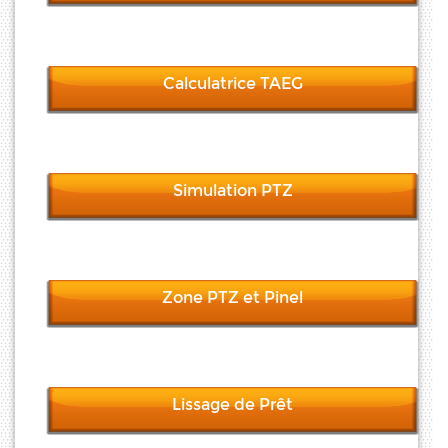
Calculatrice TAEG
Simulation PTZ
Zone PTZ et Pinel
Lissage de Prêt