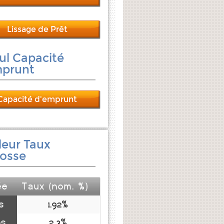
Lissage de Prêt
ul Capacité
mprunt
Capacité d'emprunt
leur Taux
osse
ée
Taux (nom. %)
s
1.92%
ns
2.3%