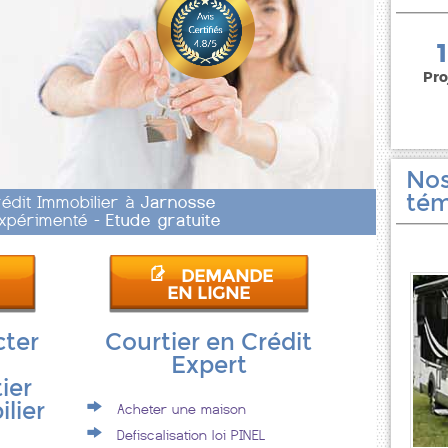
150 000 euros
Pro
Nos
tém
rédit Immobilier à
Jarnosse
 Expérimenté -
Etude gratuite
DEMANDE
EN LIGNE
cter
Courtier en Crédit
Expert
ier
lier
Acheter une maison
Defiscalisation loi PINEL