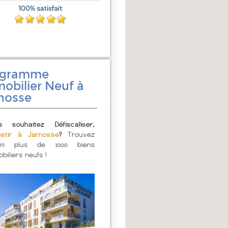
ogramme
obilier Neuf à
nosse
s souhaitez Défiscaliser,
estir à Jarnosse
?
Trouvez
mi plus de 1000 biens
biliers neufs !