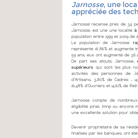
Jarnosse
, une loca
appréciée des tech
Jarnosse
recense près de 34 pe
Jarnosse
, est une une localité
à
population entre 1999 et 2009 de 1
La population de Jarnosse
raj
représente 16.86% et augmente tr
59 ans, eux ont augmenté de 36.0
De part ses atouts, Jarnosse,
supérieurs
qui sont les plus nom
activités des personnes de Jar
d'Artisans, 3,80% de Cadres , 14
16,48% d'Ouvriers et 14,61% de Retr
Jarnosse compte de nombreu
éligibilité pinel, lmnp ou encore
une excellente solution pour obt
Devenir propriétaire de sa résid
finalisés par les banques, ont été