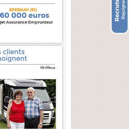
EPERNAY (51)
240 000 euros
160 000 euros
jet Assurance Emprunteur
 clients
oignent
Mr/Mme .