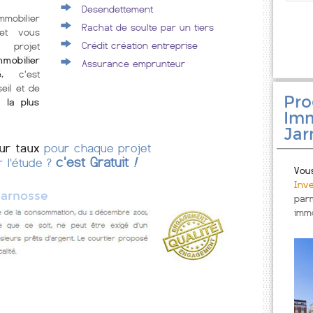
Desendettement
mmobilier
Rachat de soulte par un tiers
et vous
Crédit création entreprise
 projet
mobilier
Assurance emprunteur
é
, c'est
eil et de
Pr
 la plus
Imm
Jar
eur taux
pour chaque projet
c'est Gratuit
!
r l'étude ?
Vou
Inv
Jarnosse
par
immo