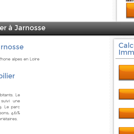
ier à Jarnosse
Calc
arnosse
Immo
 Rhone alpes en Loire
ilier
itants. Le
suivi une
9. Le parc
ons, 4,61%
riétaires.