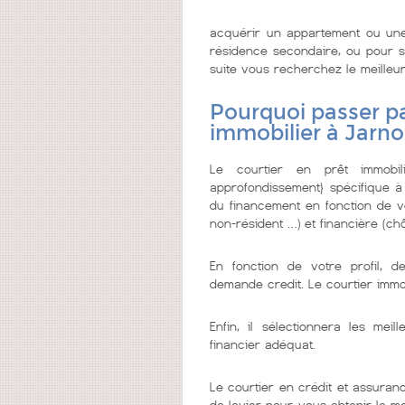
acquérir un appartement ou une
résidence secondaire, ou pour se
suite vous recherchez le meilleur 
Pourquoi passer pa
immobilier à Jarn
Le courtier en prêt immobi
approfondissement} spécifique à
du financement en fonction de vo
non-résident …) et financière (chô
En fonction de votre profil, d
demande credit. Le courtier imm
Enfin, il sélectionnera les me
financier adéquat.
Le courtier en crédit et assuranc
de levier pour vous obtenir le m