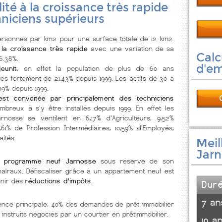
lité à la croissance très rapide
niciens supérieurs
rsonnes par km2 pour une surface totale de 12 km2.
 la croissance très rapide
avec une variation de sa
Calc
6.38%.
d'e
eunit
, en effet la population de plus de 60 ans
ès fortement de 21.43% depuis 1999. Les actifs de 30 à
9% depuis 1999.
est convoitée par principalement des techniciens
breux à s'y être installés depuis 1999. En effet les
nosse se ventilent en 6,17% d'Agriculteurs, 9,52%
,61% de Profession Intermédiaires, 10,59% d'Employés,
aités.
Meil
Jarn
x
programme neuf Jarnosse
sous réserve de son
 malraux. Défiscaliser grâce à un appartement neuf est
enir des
réductions d'impôts
.
Dur
7 an
ence principale, 40% des demandes de prêt immobilier
 instruits négociés par un courtier en prêtimmobilier.
10 a