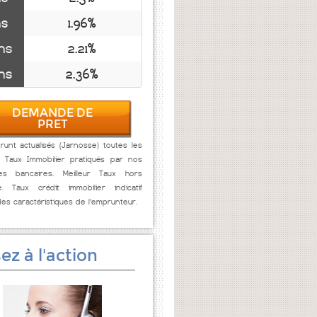
ns
1.96%
ns
2.21%
ns
2.36%
DEMANDE DE
PRET
unt actualisés (Jarnosse) toutes les
. Taux Immobilier pratiqués par nos
res bancaires. Meilleur Taux hors
e. Taux crédit immobilier indicatif
des caractéristiques de l'emprunteur.
ez à l'action