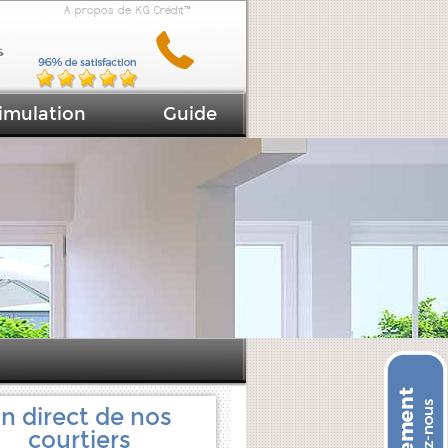
A propos de KG Crédit™
imulation
Guide
n direct de nos
courtiers