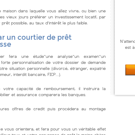
 maison dans laquelle vous allez vivre, ou bien une
s vieux jours préférer un investissement locatif, par
prêt possible, au taux d’intérêt le plus faible.
r un courtier de prêt
N'atten
osse
est à
lier fera une étude~une analyse~un examen~un
 forte personnalisation de votre dossier de demande
tre situation personnelle (divorcé, étranger, expatrié
meur, interdit bancaire, FICP…).
e votre capacité de remboursement, il instruira la
obilier et assurance comparera les banques.
illeures offres de credit puis procédera au montage
e vous orientera, et fera pour vous un véritable effet
eilleur taux et votre assurance de prêt la moins chère