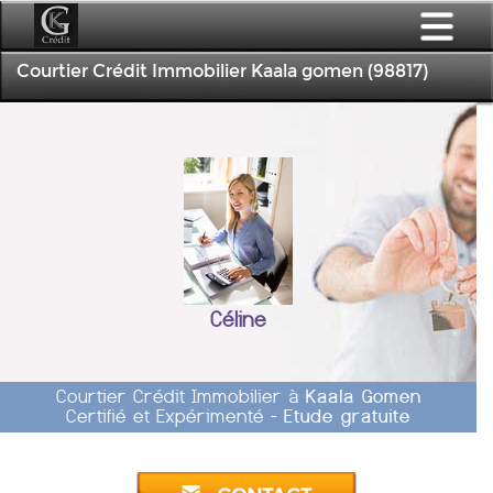
Courtier Crédit Immobilier Kaala gomen (98817)
Céline
Courtier Crédit Immobilier à
Kaala Gomen
Certifié et Expérimenté -
Etude gratuite