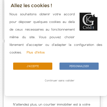
Allez les cookies !
Taux emprunt actualisés (Kaala Gomen) toutes les semaines. Taux
Nous souhaitons obtenir votre accord
Immobilier pratiqués par nos partenaires bancaires. Meilleur Taux
pour déposer quelques cookies au delà
hors assurance. Taux crédit immobilier indicatif fonction des
de ceux nécessaires au fonctionnement
caractéristiques de l'emprunteur.
même du site. Vous pouvez choisir
librement d'accepter ou d'adapter la configuration des
Passez à l'action
cookies.
Plus d'infos
J'ACCEPTE
PERSONNALISER
Continuer sans valider
N'attendez plus, un courtier immobilier est à votre