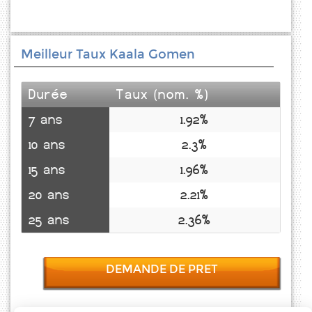
Meilleur Taux Kaala Gomen
Durée
Taux (nom. %)
7 ans
1.92%
10 ans
2.3%
15 ans
1.96%
20 ans
2.21%
25 ans
2.36%
DEMANDE DE PRET