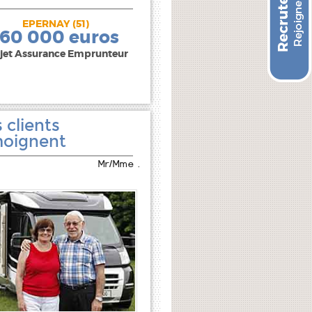
EPERNAY (51)
240 000 euros
160 000 euros
jet Assurance Emprunteur
 clients
oignent
Mr/Mme .