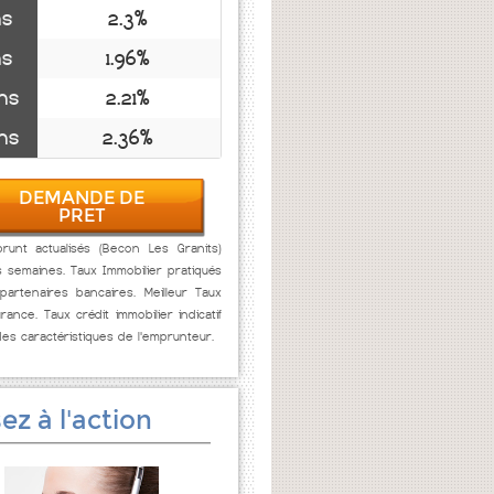
ns
2.3%
ns
1.96%
ns
2.21%
ns
2.36%
DEMANDE DE
PRET
runt actualisés (Becon Les Granits)
s semaines. Taux Immobilier pratiqués
artenaires bancaires. Meilleur Taux
rance. Taux crédit immobilier indicatif
des caractéristiques de l'emprunteur.
ez à l'action