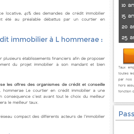
10 a
nce locative, 40% des demandes de crédit immobilier
15 a
t été au préalable débattus par un courtier en
20 a
25 a
dit immobilier à L hommerae :
r plusieurs établissements financiers afin de proposer
cement du projet immobilier à son mandant et bien
Taux emp
toutes le
par nos p
se les offres des organismes de crédit et conseille
hors assu
L hommerae Le courtier en crédit immobilier a une
fonction 
En conséquence c'est avant tout le choix du meilleur
era le meilleur taux.
Pass
éseau compact des différents acteurs de l'immobilier