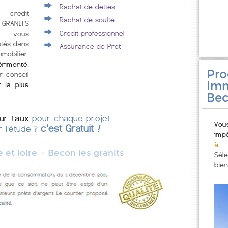
Rachat de dettes
 crédit
Rachat de soulte
 GRANITS
Crédit professionnel
e vous
ôtés dans
Assurance de Pret
mobilier.
érimenté
,
Pr
r conseil
Imm
t la plus
Bec
eur taux
pour chaque projet
Vou
c'est Gratuit
!
r l'étude ?
imp
à 
»
 et loire
Becon les granits
Sél
bien