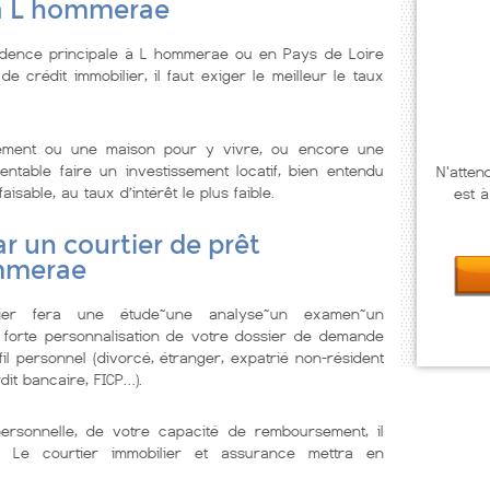
 à L hommerae
idence principale à L hommerae ou en Pays de Loire
 crédit immobilier, il faut exiger le meilleur le taux
tement ou une maison pour y vivre, ou encore une
ntable faire un investissement locatif, bien entendu
N'atten
isable, au taux d’intérêt le plus faible.
est à
r un courtier de prêt
ommerae
lier fera une étude~une analyse~un examen~un
 forte personnalisation de votre dossier de demande
il personnel (divorcé, étranger, expatrié non-résident
dit bancaire, FICP…).
personnelle, de votre capacité de remboursement, il
. Le courtier immobilier et assurance mettra en