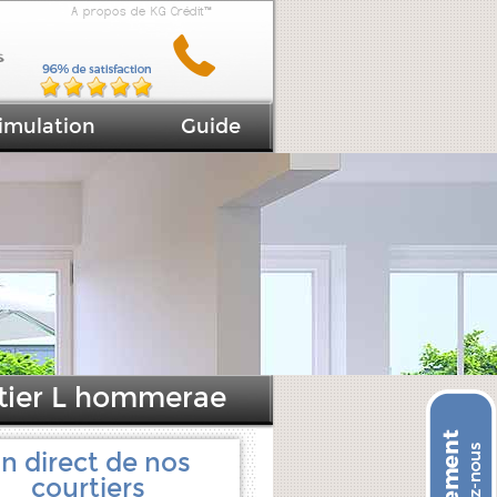
A propos de KG Crédit™
imulation
Guide
tier L hommerae
n direct de nos
courtiers