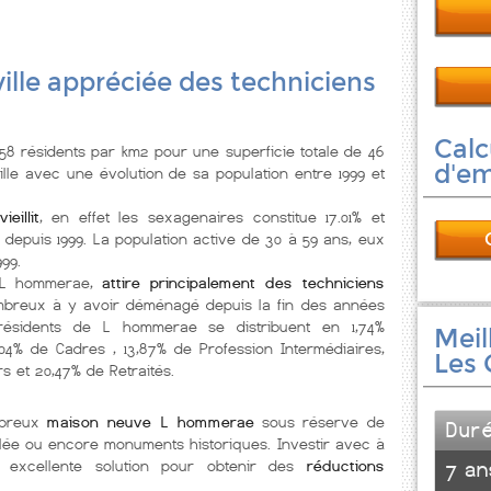
ville appréciée des techniciens
Calc
8 résidents par km2 pour une superficie totale de 46
d'e
ille
avec une évolution de sa population entre 1999 et
ieillit
, en effet les sexagenaires constitue 17.01% et
 depuis 1999. La population active de 30 à 59 ans, eux
99.
, L hommerae,
attire principalement des techniciens
mbreux à y avoir déménagé depuis la fin des années
 résidents de L hommerae se distribuent en 1,74%
Meil
5,04% de Cadres , 13,87% de Profession Intermédiaires,
Les 
rs et 20,47% de Retraités.
mbreux
maison neuve L hommerae
sous réserve de
Dur
eublée ou encore monuments historiques. Investir avec à
 excellente solution pour obtenir des
réductions
7 an