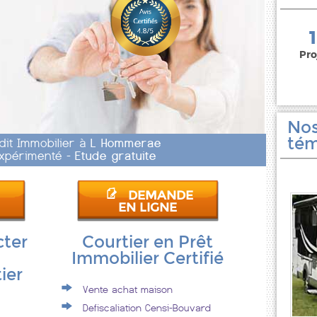
150 000 euros
Pro
Nos
tém
dit Immobilier à
L Hommerae
 Expérimenté -
Etude gratuite
DEMANDE
EN LIGNE
cter
Courtier en Prêt
Immobilier Certifié
ier
Vente achat maison
Defiscaliation Censi-Bouvard