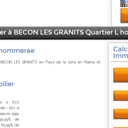
lier à BECON LES GRANITS Quartier L 
Calc
L hommerae
Immo
BECON LES GRANITS en Pays de la loire en Maine et
ilier
de 2 672
 de 1 067 a
epuis 1999.
0,49% de
 65,94% de