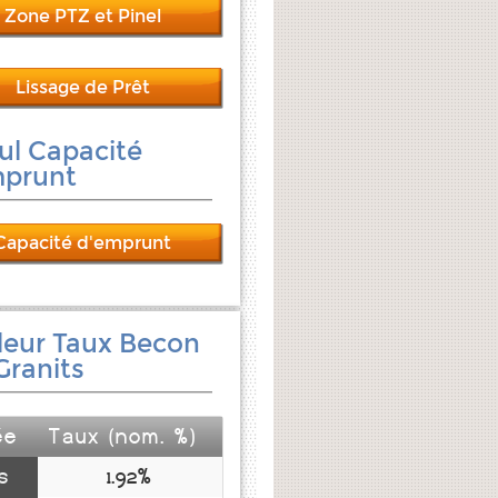
Zone PTZ et Pinel
Lissage de Prêt
ul Capacité
mprunt
Capacité d'emprunt
leur Taux Becon
Granits
ée
Taux (nom. %)
s
1.92%