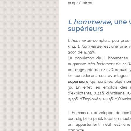
propriétaires.
L hommerae
, une 
supérieurs
L hommerae
compte à peu près 5
km2.
L hommerae
, est une une v
2009 de 14.92%.
La population de L hommerae
v
augmente très fortement de 44.1%
ont augmenté de 24.07% depuis 19
En considérant ses avantages
supérieurs
qui sont les plus no
90. En effet les emplois des
d'exploitants, 3,42% d'Artisans, 
15,59% d'Employés, 14,45% d'Ouvrie
L hommerae développe de no
son éligibilité pinel, location m
un appartement neuf est une
d'impôts
.