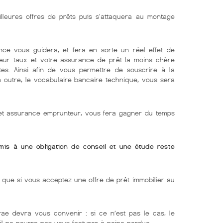
illeures offres de prêts puis s'attaquera au montage
nce vous guidera, et fera en sorte un réel effet de
lleur taux et votre assurance de prêt la moins chère
tes. Ainsi afin de vous permettre de souscrire à la
En outre, le vocabulaire bancaire technique, vous sera
r et assurance emprunteur, vous fera gagner du temps
umis à une obligation de conseil et une étude reste
ue si vous acceptez une offre de prêt immobilier au
ae devra vous convenir : si ce n’est pas le cas, le
 il ne pourra pas vous facturer à peine perdue.