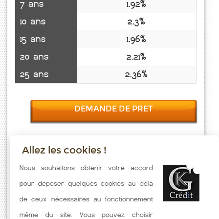
7 ans
1.92%
10 ans
2.3%
15 ans
1.96%
20 ans
2.21%
25 ans
2.36%
DEMANDE DE PRET
Allez les cookies !
Taux emprunt actualisés (La Chapelle St Laurent) toutes les semaines.
Nous souhaitons obtenir votre accord
Taux Immobilier pratiqués par nos partenaires bancaires. Meilleur
pour déposer quelques cookies au delà
Taux hors assurance. Taux crédit immobilier indicatif fonction des
de ceux nécessaires au fonctionnement
caractéristiques de l'emprunteur.
même du site. Vous pouvez choisir