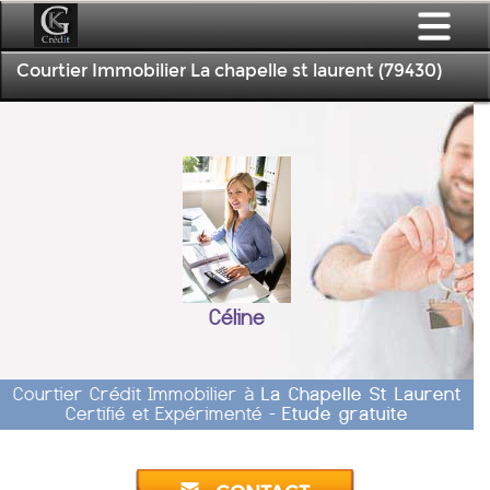
Courtier Immobilier La chapelle st laurent (79430)
Céline
Courtier Crédit Immobilier à
La Chapelle St Laurent
Certifié et Expérimenté -
Etude gratuite