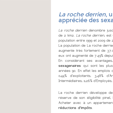
La roche derrien
, 
appréciée des sex
La roche derrien
dénombre jusqu
de 2 km2.
La roche derrien
, es
population entre 1999 et 2009 de 
La population de La roche derri
augmente très fortement de 37.0
eux ont augmenté de 7.49% depuis
En considérant ses avantages
sexagenaires
qui sont les plu
années 90. En effet les emplois 
0,44% d'exploitants, 3,48% d'
Intermédiaires, 11,26% d'Employés,
La roche derrien développe 
réserve de son éligibilité pine
Acheter avec à un appartement 
réductions d'impôts
.