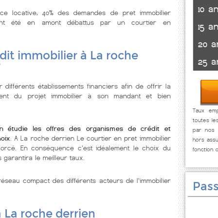
10 a
nce locative, 40% des demandes de pret immobilier
ont été en amont débattus par un courtier en
15 a
20 a
dit immobilier à La roche
25 a
?
 différents établissements financiers afin de offrir la
ement du projet immobilier à son mandant et bien
Taux emp
toutes le
en étudie les offres des organismes de crédit et
par nos p
oix
. A La roche derrien Le courtier en pret immobilier
hors assu
nforcé. En conséquence c'est idéalement le choix du
fonction 
 garantira le meilleur taux.
éseau compact des différents acteurs de l'immobilier
Pass
à La roche derrien