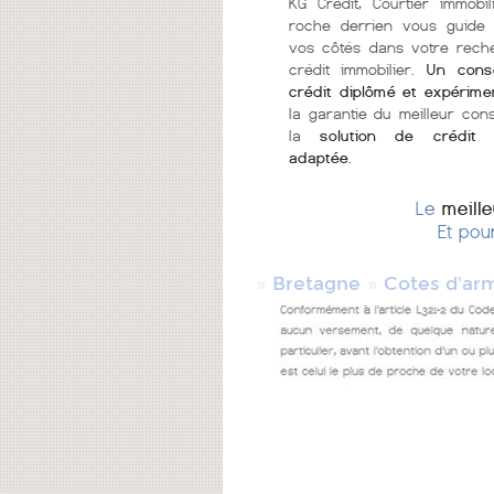
KG Crédit, Courtier immobi
roche derrien vous guide 
vos côtés dans votre rech
crédit immobilier.
Un conse
crédit diplômé et expérime
la garantie du meilleur cons
la
solution de crédit 
adaptée
.
Le
meill
Et pou
»
»
Bretagne
Cotes d'ar