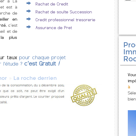
lier à La
Rachat de Credit
et est à
Rachat de soulte Succession
erche de
iller en
Credit professionnel tresorerie
nté
, c'est
Assurance de Pret
eil et de
la plus
Pr
Imm
eur taux
pour chaque projet
Roc
c'est Gratuit
!
r l'étude ?
Vou
»
mor
La roche derrien
imp
à 
Sél
bien