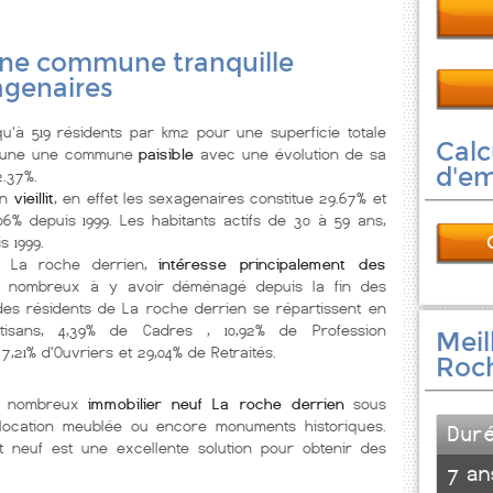
une commune tranquille
agenaires
'à 519 résidents par km2 pour une superficie totale
Calc
t une une commune
paisible
avec une évolution de sa
d'e
2.37%.
en
vieillit
, en effet les sexagenaires constitue 29.67% et
6% depuis 1999. Les habitants actifs de 30 à 59 ans,
 1999.
, La roche derrien,
intéresse principalement des
s nombreux à y avoir déménagé depuis la fin des
des résidents de La roche derrien se répartissent en
Artisans, 4,39% de Cadres , 10,92% de Profession
Meil
 7,21% d'Ouvriers et 29,04% de Retraités.
Roch
de nombreux
immobilier neuf La roche derrien
sous
l, location meublée ou encore monuments historiques.
Dur
neuf est une excellente solution pour obtenir des
7 an