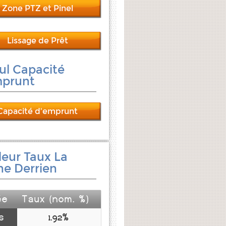
Zone PTZ et Pinel
Lissage de Prêt
ul Capacité
mprunt
Capacité d'emprunt
leur Taux La
e Derrien
ée
Taux (nom. %)
s
1.92%