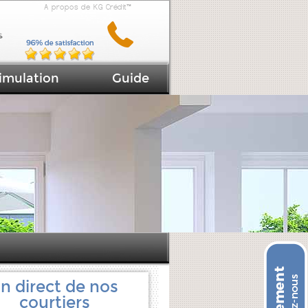
A propos de KG Crédit™
imulation
Guide
n direct de nos
courtiers