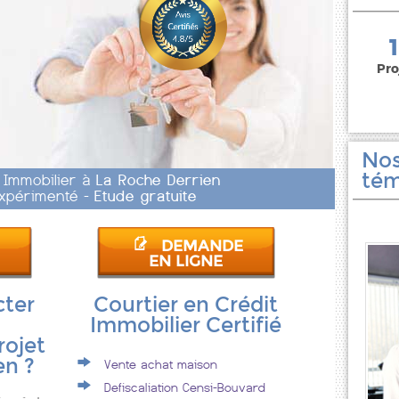
150 000 euros
Pro
Nos
tém
t Immobilier à
La Roche Derrien
 Expérimenté -
Etude gratuite
DEMANDE
EN LIGNE
cter
Courtier en Crédit
Immobilier Certifié
rojet
en ?
Vente achat maison
Defiscaliation Censi-Bouvard