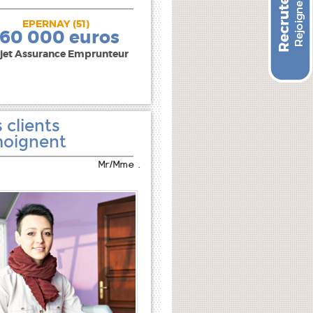
EPERNAY (51)
240 000 euros
160 000 euros
jet Assurance Emprunteur
 clients
oignent
Mr/Mme .