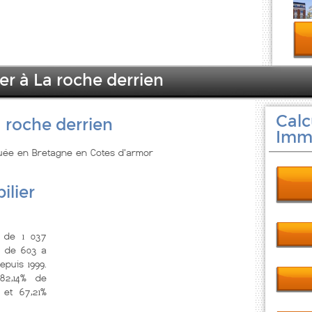
er à La roche derrien
Calc
 roche derrien
Immo
ituée en Bretagne en Cotes d'armor
ilier
 de 1 037
, de 603 a
epuis 1999.
2,14% de
 et 67,21%