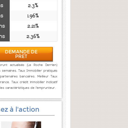
ns
2.3%
ns
1.96%
ns
2.21%
ns
2.36%
DEMANDE DE
PRET
runt actualisés (La Roche Derrien)
s semaines. Taux Immobilier pratiqués
artenaires bancaires. Meilleur Taux
rance. Taux crédit immobilier indicatif
des caractéristiques de l'emprunteur.
ez à l'action