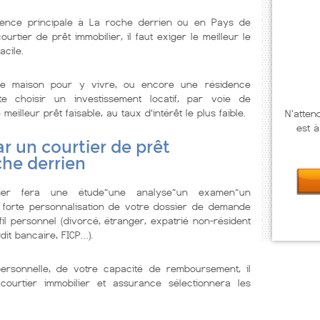
dence principale à La roche derrien ou en Pays de
urtier de prêt immobilier, il faut exiger le meilleur le
acile.
e maison pour y vivre, ou encore une résidence
te choisir un investissement locatif, par voie de
illeur prêt faisable, au taux d’intérêt le plus faible.
N'atten
est à
r un courtier de prêt
che derrien
lier fera une étude~une analyse~un examen~un
 forte personnalisation de votre dossier de demande
il personnel (divorcé, étranger, expatrié non-résident
dit bancaire, FICP…).
personnelle, de votre capacité de remboursement, il
courtier immobilier et assurance sélectionnera les