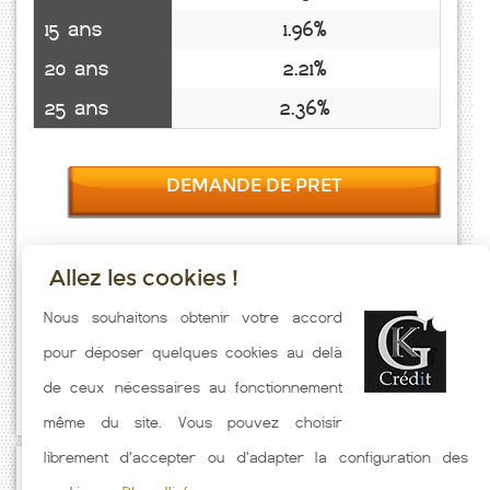
15 ans
1.96%
20 ans
2.21%
25 ans
2.36%
DEMANDE DE PRET
Allez les cookies !
Taux emprunt actualisés (Labastide Murat) toutes les semaines. Taux
Nous souhaitons obtenir votre accord
Immobilier pratiqués par nos partenaires bancaires. Meilleur Taux
pour déposer quelques cookies au delà
hors assurance. Taux crédit immobilier indicatif fonction des
de ceux nécessaires au fonctionnement
caractéristiques de l'emprunteur.
même du site. Vous pouvez choisir
librement d'accepter ou d'adapter la configuration des
Passez à l'action