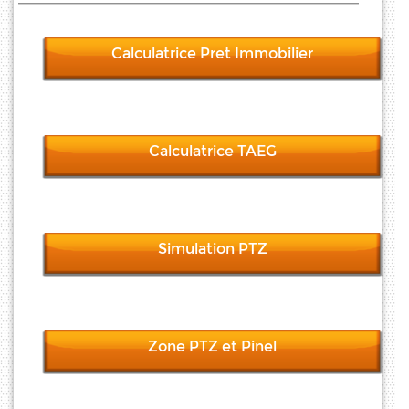
Calculatrice Pret Immobilier
Calculatrice TAEG
Simulation PTZ
Zone PTZ et Pinel