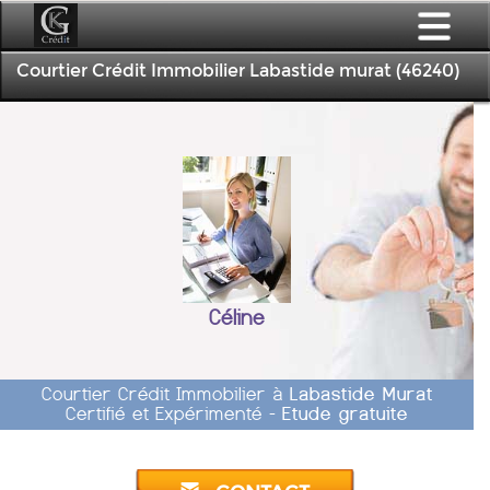
Courtier Crédit Immobilier Labastide murat (46240)
Céline
Courtier Crédit Immobilier à
Labastide Murat
Certifié et Expérimenté -
Etude gratuite