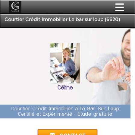
Courtier Crédit Immobilier Le bar sur loup (6620)
Céline
Courtier Crédit Immobilier à
Le Bar Sur Loup
Certifié et Expérimenté -
Etude gratuite