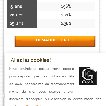
15 ans
1.96%
20 ans
2.21%
25 ans
2.36%
DEMANDE DE PRET
Allez les cookies !
Taux emprunt actualisés (Le Bar Sur Loup) toutes les semaines. Taux
Nous souhaitons obtenir votre accord
Immobilier pratiqués par nos partenaires bancaires. Meilleur Taux
pour déposer quelques cookies au delà
hors assurance. Taux crédit immobilier indicatif fonction des
de ceux nécessaires au fonctionnement
caractéristiques de l'emprunteur.
même du site. Vous pouvez choisir
librement d'accepter ou d'adapter la configuration des
Passez à l'action