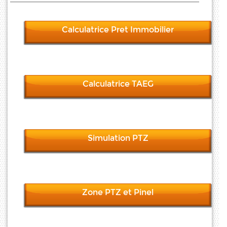
Calculatrice Pret Immobilier
Calculatrice TAEG
Simulation PTZ
Zone PTZ et Pinel