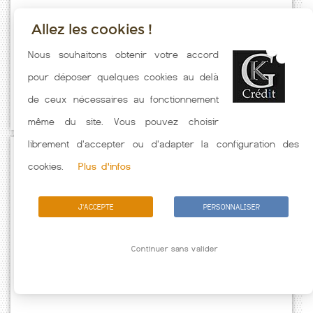
Allez les cookies !
Taux emprunt actualisés (Le Chateau D Almeneches) toutes les
Nous souhaitons obtenir votre accord
semaines. Taux Immobilier pratiqués par nos partenaires bancaires.
pour déposer quelques cookies au delà
Meilleur Taux hors assurance. Taux crédit immobilier indicatif fonction
de ceux nécessaires au fonctionnement
des caractéristiques de l'emprunteur.
même du site. Vous pouvez choisir
librement d'accepter ou d'adapter la configuration des
Passez à l'action
cookies.
Plus d'infos
J'ACCEPTE
PERSONNALISER
Continuer sans valider