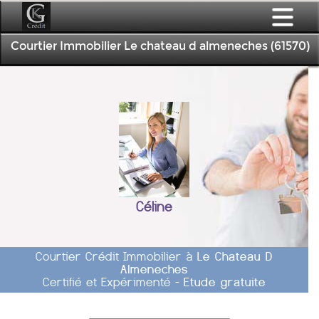
Courtier Immobilier Le chateau d almeneches (61570)
Céline
Courtier Crédit Immobilier à
Le Chateau D
Almeneches
Certifié et Expérimenté -
Etude gratuite