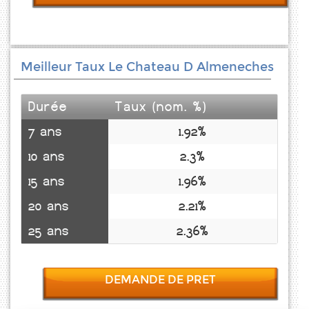
Meilleur Taux Le Chateau D Almeneches
Durée
Taux (nom. %)
7 ans
1.92%
10 ans
2.3%
15 ans
1.96%
20 ans
2.21%
25 ans
2.36%
DEMANDE DE PRET