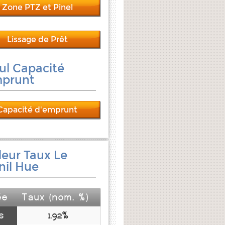
Zone PTZ et Pinel
Lissage de Prêt
ul Capacité
mprunt
Capacité d'emprunt
leur Taux Le
il Hue
ée
Taux (nom. %)
s
1.92%