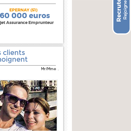
EPERNAY (51)
240 000 euros
160 000 euros
jet Assurance Emprunteur
 clients
oignent
Mr/Mme .