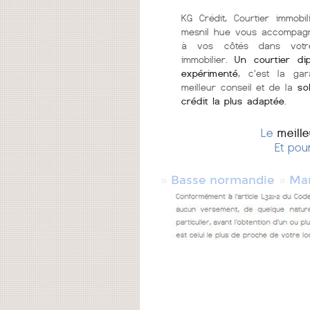
KG Crédit, Courtier immobi
mesnil hue vous accompagn
à vos côtés dans votr
immobilier.
Un courtier di
expérimenté
, c'est la gar
meilleur conseil et de la
so
crédit la plus adaptée
.
Le
meill
Et pou
»
»
Basse normandie
Ma