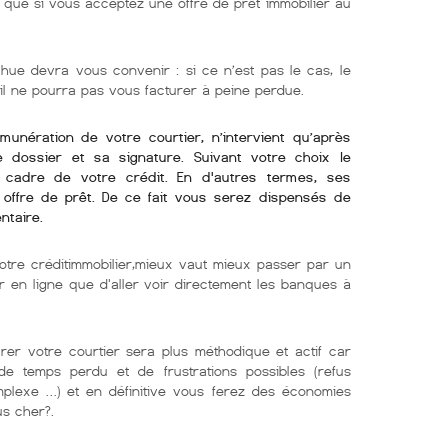
ue si vous acceptez une offre de prêt immobilier au
 hue devra vous convenir : si ce n’est pas le cas, le
 il ne pourra pas vous facturer à peine perdue.
émunération de votre courtier, n’intervient qu’après
re dossier et sa signature. Suivant votre choix le
e cadre de votre crédit. En d'autres termes, ses
offre de prêt. De ce fait vous serez dispensés de
ntaire.
otre créditimmobilier,mieux vaut mieux passer par un
er en ligne que d'aller voir directement les banques à
er votre courtier sera plus méthodique et actif car
e temps perdu et de frustrations possibles (refus
mplexe …) et en définitive vous ferez des économies
us cher?.