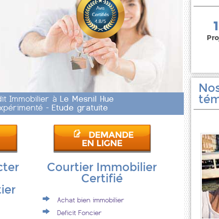
150 000 euros
Pro
Nos
tém
dit Immobilier à
Le Mesnil Hue
 Expérimenté -
Etude gratuite
DEMANDE
EN LIGNE
cter
Courtier Immobilier
Certifié
ier
Achat bien immobilier
Deficit Foncier