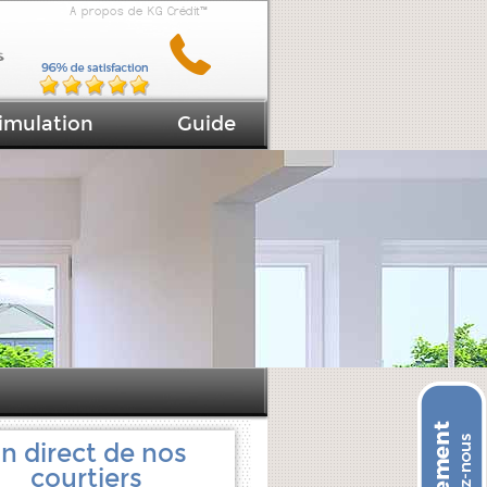
A propos de KG Crédit™
imulation
Guide
n direct de nos
courtiers