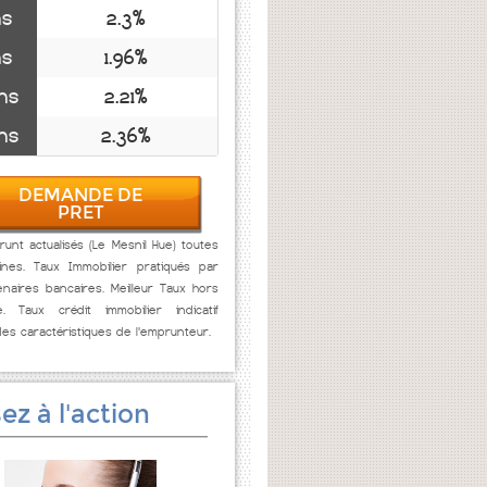
ns
2.3%
ns
1.96%
ns
2.21%
ns
2.36%
DEMANDE DE
PRET
unt actualisés (Le Mesnil Hue) toutes
ines. Taux Immobilier pratiqués par
naires bancaires. Meilleur Taux hors
e. Taux crédit immobilier indicatif
des caractéristiques de l'emprunteur.
ez à l'action