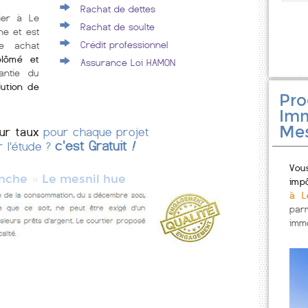
Rachat de dettes
lier à Le
Rachat de soulte
e et est
Crédit professionnel
e achat
plômé et
Assurance Loi HAMON
antie du
lution de
Pr
Imm
Mes
eur taux
pour chaque projet
c'est Gratuit
!
r l'étude ?
Vou
»
nche
Le mesnil hue
imp
à L
par
immo