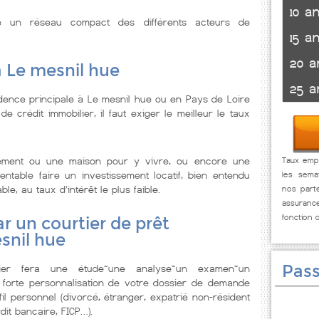
10 a
se un réseau compact des différents acteurs de
15 a
20 a
à Le mesnil hue
25 a
dence principale à Le mesnil hue ou en Pays de Loire
 crédit immobilier, il faut exiger le meilleur le taux
tement ou une maison pour y vivre, ou encore une
Taux empr
ntable faire un investissement locatif, bien entendu
les sema
ble, au taux d’intérêt le plus faible.
nos parte
assuranc
fonction 
r un courtier de prêt
snil hue
Pass
lier fera une étude~une analyse~un examen~un
 forte personnalisation de votre dossier de demande
il personnel (divorcé, étranger, expatrié non-résident
dit bancaire, FICP…).