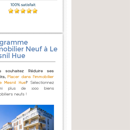
ogramme
obilier Neuf à Le
nil Hue
s souhaitez Réduire ses
ôts,
Placer dans l'immobilier
e Mesnil Hue
?
Sélectionnez
mi plus de 1000 biens
biliers neufs !