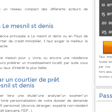
10 a
se un réseau compact des différents acteurs de
15 a
20 a
 Le mesnil st denis
25 a
dence principale à Le mesnil st denis ou en Pays de
ier de credit immobilier, il faut exiger le meilleur le
acile.
Taux empr
ne maison pour y vivre, ou encore une résidence
toutes le
urs préférer un investissement locatif, par suite vous
par nos p
u taux d’intérêt le plus faible.
hors assu
fonction 
r un courtier de prêt
snil st denis
Pass
lier fera une étude~une analyse~un examen~un
 forte personnalisation de votre dossier de demande
il personnel (divorcé, étranger, expatrié non-résident
dit bancaire, FICP…).