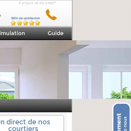
A propos de KG Crédit™
imulation
Guide
n direct de nos
courtiers