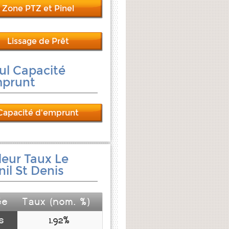
Zone PTZ et Pinel
Lissage de Prêt
ul Capacité
mprunt
Capacité d'emprunt
leur Taux Le
il St Denis
ée
Taux (nom. %)
s
1.92%