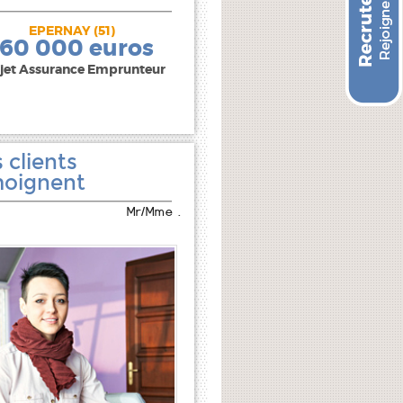
EPERNAY (51)
240 000 euros
160 000 euros
jet Assurance Emprunteur
 clients
oignent
Mr/Mme .