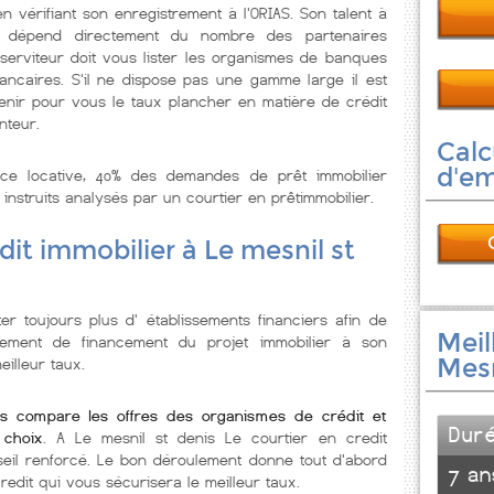
n vérifiant son enregistrement à l'ORIAS. Son talent à
x dépend directement du nombre des partenaires
 serviteur doit vous lister les organismes de banques
ancaires. S'il ne dispose pas une gamme large il est
enir pour vous le taux plancher en matière de crédit
nteur.
Calc
d'e
nce locative, 40% des demandes de prêt immobilier
 instruits analysés par un courtier en prêtimmobilier.
dit immobilier à Le mesnil st
r toujours plus d' établissements financiers afin de
Meil
ssement de financement du projet immobilier à son
Mesn
illeur taux.
is compare les offres des organismes de crédit et
Dur
choix
. A Le mesnil st denis Le courtier en credit
eil renforcé. Le bon déroulement donne tout d'abord
7 an
redit qui vous sécurisera le meilleur taux.