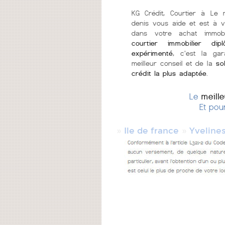
KG Crédit, Courtier à Le 
denis vous aide et est à 
dans votre achat immobi
courtier immobilier di
expérimenté
, c'est la gar
meilleur conseil et de la
so
crédit la plus adaptée
.
Le
meill
Et pou
»
»
Ile de france
Yveline