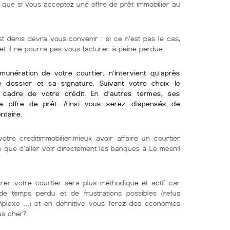
ue si vous acceptez une offre de prêt immobilier au
st denis devra vous convenir : si ce n’est pas le cas,
 et il ne pourra pas vous facturer à peine perdue.
émunération de votre courtier, n’intervient qu’après
re dossier et sa signature. Suivant votre choix le
e cadre de votre crédit. En d'autres termes, ses
e offre de prêt. Ainsi vous serez dispensés de
ntaire.
otre creditimmobilier,mieux avoir affaire un courtier
e que d'aller voir directement les banques à Le mesnil
er votre courtier sera plus méthodique et actif car
e temps perdu et de frustrations possibles (refus
mplexe …) et en définitive vous ferez des économies
us cher?.