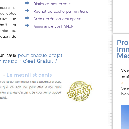
Diminuer ses credits
mesnil st
Rachat de soulte par un tiers
vos côtés
Crédit création entreprise
lier.
Un
plômé et
Assurance Loi HAMON
antie du
lution de
Pr
Imm
Mes
eur taux
pour chaque projet
c'est Gratuit
!
r l'étude ?
Vou
»
s
Le mesnil st denis
imp
à 
Sél
bien