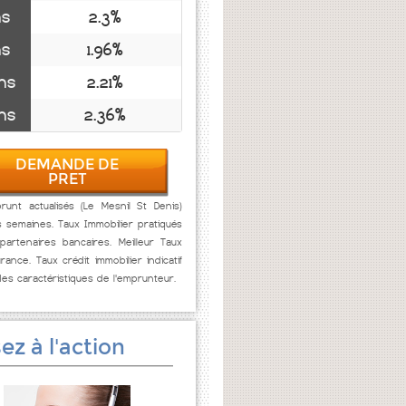
ns
2.3%
ns
1.96%
ns
2.21%
ns
2.36%
DEMANDE DE
PRET
unt actualisés (Le Mesnil St Denis)
s semaines. Taux Immobilier pratiqués
artenaires bancaires. Meilleur Taux
rance. Taux crédit immobilier indicatif
des caractéristiques de l'emprunteur.
ez à l'action