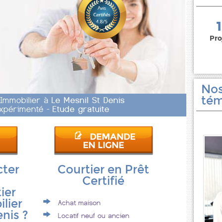
150 000 euros
Pro
Nos
tém
 Immobilier à
Le Mesnil St Denis
 Expérimenté -
Etude gratuite
DEMANDE
EN LIGNE
cter
Courtier en Prêt
Certifié
ier
lier
Achat maison
enis ?
Locatif neuf ou ancien